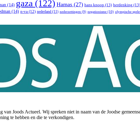
gaza
(122)
Hamas
(27)
man
(14)
hans knoop
(13)
herdenking
(13
iedman
(14)
n-va
(12)
nederland
(11)
negationisme
(10)
nederzettingen
(9)
olympische spele
ning van Joods Actueel. Wij spreken niet in naam van de Joodse gemee
ening te hebben en die te verkondigen.