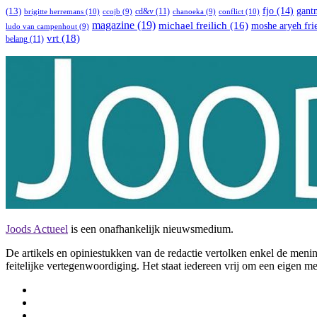
(13)
fjo
(14)
gant
cd&v
(11)
brigitte herremans
(10)
conflict
(10)
ccojb
(9)
chanoeka
(9)
magazine
(19)
michael freilich
(16)
moshe aryeh fr
ludo van campenhout
(9)
vrt
(18)
belang
(11)
Joods Actueel
is een onafhankelijk nieuwsmedium.
De artikels en opiniestukken van de redactie vertolken enkel de me
feitelijke vertegenwoordiging. Het staat iedereen vrij om een eigen m