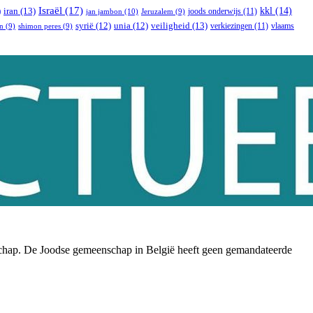
Israël
(17)
)
iran
(13)
kkl
(14)
joods onderwijs
(11)
jan jambon
(10)
Jeruzalem
(9)
veiligheid
(13)
syrië
(12)
unia
(12)
verkiezingen
(11)
vlaams
n
(9)
shimon peres
(9)
nschap. De Joodse gemeenschap in België heeft geen gemandateerde