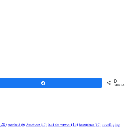
0
Share
SHARES
(20)
bart de wever
(15)
beveiliging
Auschwitz
(10)
besnijdenis
(10)
apartheid
(9)