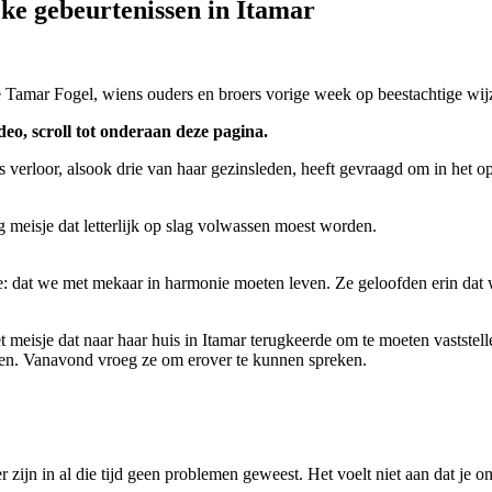
jke gebeurtenissen in Itamar
sje Tamar Fogel, wiens ouders en broers vorige week op beestachtige wi
eo, scroll tot onderaan deze pagina.
 verloor, alsook drie van haar gezinsleden, heeft gevraagd om in het op
g meisje dat letterlijk op slag volwassen moest worden.
e: dat we met mekaar in harmonie moeten leven. Ze geloofden erin dat 
 meisje dat naar haar huis in Itamar terugkeerde om te moeten vaststell
eden. Vanavond vroeg ze om erover te kunnen spreken.
er zijn in al die tijd geen problemen geweest. Het voelt niet aan dat je on