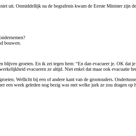
 niet uit. Onmiddellijk na de begrafenis kwam de Eerste Minister zijn 
s ondernemen?
and bouwen.
lijven groeien. En ik zei tegen hem: “En dan evacueer je. OK dat je da
werkelijkheid evacueren ze altijd. Niet enkel dat maar ook evacuatie br
pgroeien. Wellicht bij een of andere kant van de grootouders. Ondertuss
amper een week geleden nog bezig was met welke jurk ze zou dragen op h