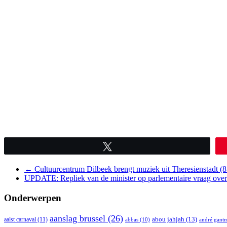
Tweet
←
Cultuurcentrum Dilbeek brengt muziek uit Theresienstadt (8 
UPDATE: Repliek van de minister op parlementaire vraag over
Onderwerpen
aanslag brussel
(26)
abou jahjah
(13)
aalst carnaval
(11)
abbas
(10)
andré gant