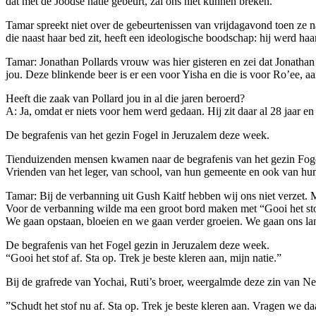
dat met de Joodse natie gebeurt, zal ons niet kunnen breken.
Tamar spreekt niet over de gebeurtenissen van vrijdagavond toen ze na
die naast haar bed zit, heeft een ideologische boodschap: hij werd ha
Tamar: Jonathan Pollards vrouw was hier gisteren en zei dat Jonathan
jou. Deze blinkende beer is er een voor Yisha en die is voor Ro’ee, aang
Heeft die zaak van Pollard jou in al die jaren beroerd?
A: Ja, omdat er niets voor hem werd gedaan. Hij zit daar al 28 jaar en e
De begrafenis van het gezin Fogel in Jeruzalem deze week.
Tienduizenden mensen kwamen naar de begrafenis van het gezin Foge
Vrienden van het leger, van school, van hun gemeente en ook van hu
Tamar: Bij de verbanning uit Gush Kaitf hebben wij ons niet verzet. 
Voor de verbanning wilde ma een groot bord maken met “Gooi het stof a
We gaan opstaan, bloeien en we gaan verder groeien. We gaan ons la
De begrafenis van het Fogel gezin in Jeruzalem deze week.
“Gooi het stof af. Sta op. Trek je beste kleren aan, mijn natie.”
Bij de grafrede van Yochai, Ruti’s broer, weergalmde deze zin van Ne
”Schudt het stof nu af. Sta op. Trek je beste kleren aan. Vragen we d