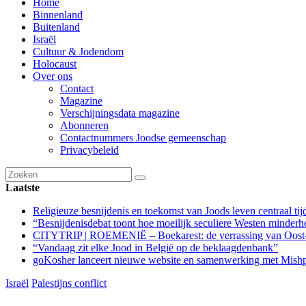
Home
Binnenland
Buitenland
Israël
Cultuur & Jodendom
Holocaust
Over ons
Contact
Magazine
Verschijningsdata magazine
Abonneren
Contactnummers Joodse gemeenschap
Privacybeleid
Laatste
Religieuze besnijdenis en toekomst van Joods leven centraal tij
“Besnijdenisdebat toont hoe moeilijk seculiere Westen minderhe
CITYTRIP | ROEMENIË – Boekarest: de verrassing van Oost
“Vandaag zit elke Jood in België op de beklaagdenbank”
goKosher lanceert nieuwe website en samenwerking met Mishpa
Israël
Palestijns conflict