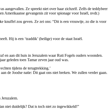
as aangevallen. Ze spreekt niet over haar zichzelf. Zelfs de teddybeer
een Amerikaanse gevangenis zit voor spionage voor Israël, nvdr.)
 knuffel zou geven. Ze zei ons: “Dit is een vrouwtje, zo die is voor
ft. Hij is een ‘tzaddik’ (heilige) voor de staat Israël.
f en aan dit huis in Jeruzalem waar Ruti Fogels ouders woonden.
jaar geleden toen Tamar zeven jaar oud was.
echten tijdens de terugtrekking.’
aan de Joodse natie: Dit gaat ons niet breken. We zullen verder gaan.
n Jeruzalem.
n niet duidelijk? Dat is toch niet zo ingewikkeld!”