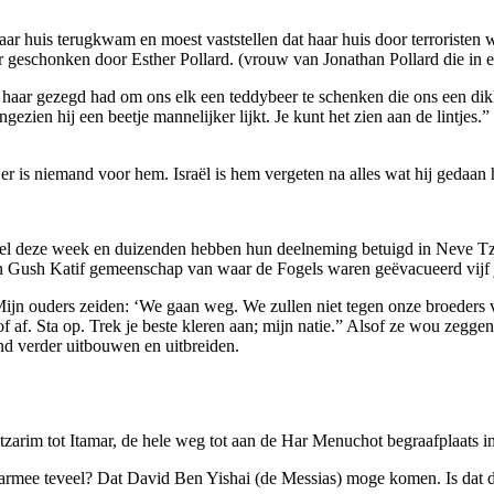
ar huis terugkwam en moest vaststellen dat haar huis door terroristen w
ar geschonken door Esther Pollard. (vrouw van Jonathan Pollard die in 
 haar gezegd had om ons elk een teddybeer te schenken die ons een dikke
ezien hij een beetje mannelijker lijkt. Je kunt het zien aan de lintjes.”
r is niemand voor hem. Israël is hem vergeten na alles wat hij gedaan hee
l deze week en duizenden hebben hun deelneming betuigd in Neve Tzu
n Gush Katif gemeenschap van waar de Fogels waren geëvacueerd vijf 
Mijn ouders zeiden: ‘We gaan weg. We zullen niet tegen onze broeders v
f. Sta op. Trek je beste kleren aan; mijn natie.” Alsof ze wou zeggen 
nd verder uitbouwen en uitbreiden.
tzarim tot Itamar, de hele weg tot aan de Har Menuchot begraafplaats i
aarmee teveel? Dat David Ben Yishai (de Messias) moge komen. Is dat da