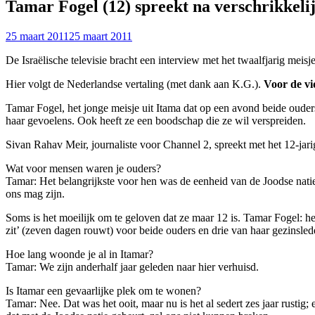
Tamar Fogel (12) spreekt na verschrikkeli
25 maart 2011
25 maart 2011
De Israëlische televisie bracht een interview met het twaalfjarig mei
Hier volgt de Nederlandse vertaling (met dank aan K.G.).
Voor de vid
Tamar Fogel, het jonge meisje uit Itama dat op een avond beide ouders
haar gevoelens. Ook heeft ze een boodschap die ze wil verspreiden.
Sivan Rahav Meir, journaliste voor Channel 2, spreekt met het 12-jari
Wat voor mensen waren je ouders?
Tamar: Het belangrijkste voor hen was de eenheid van de Joodse nati
ons mag zijn.
Soms is het moeilijk om te geloven dat ze maar 12 is. Tamar Fogel: het
zit’ (zeven dagen rouwt) voor beide ouders en drie van haar gezinsl
Hoe lang woonde je al in Itamar?
Tamar: We zijn anderhalf jaar geleden naar hier verhuisd.
Is Itamar een gevaarlijke plek om te wonen?
Tamar: Nee. Dat was het ooit, maar nu is het al sedert zes jaar rustig; 