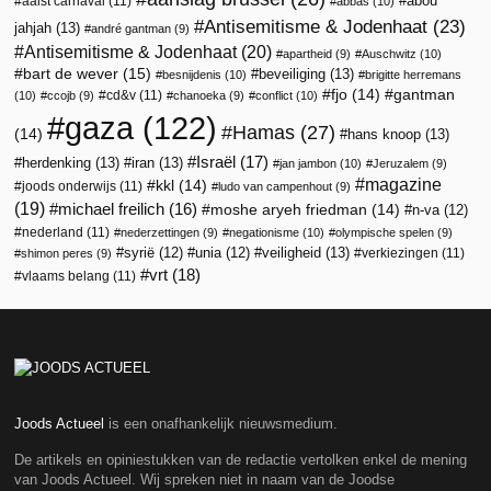
abou
aalst carnaval
(11)
abbas
(10)
Antisemitisme & Jodenhaat
(23)
jahjah
(13)
andré gantman
(9)
Antisemitisme & Jodenhaat
(20)
apartheid
(9)
Auschwitz
(10)
bart de wever
(15)
beveiliging
(13)
besnijdenis
(10)
brigitte herremans
fjo
(14)
gantman
cd&v
(11)
(10)
ccojb
(9)
chanoeka
(9)
conflict
(10)
gaza
(122)
Hamas
(27)
(14)
hans knoop
(13)
Israël
(17)
herdenking
(13)
iran
(13)
jan jambon
(10)
Jeruzalem
(9)
magazine
kkl
(14)
joods onderwijs
(11)
ludo van campenhout
(9)
(19)
michael freilich
(16)
moshe aryeh friedman
(14)
n-va
(12)
nederland
(11)
nederzettingen
(9)
negationisme
(10)
olympische spelen
(9)
veiligheid
(13)
syrië
(12)
unia
(12)
verkiezingen
(11)
shimon peres
(9)
vrt
(18)
vlaams belang
(11)
Joods Actueel
is een onafhankelijk nieuwsmedium.
De artikels en opiniestukken van de redactie vertolken enkel de mening
van Joods Actueel. Wij spreken niet in naam van de Joodse