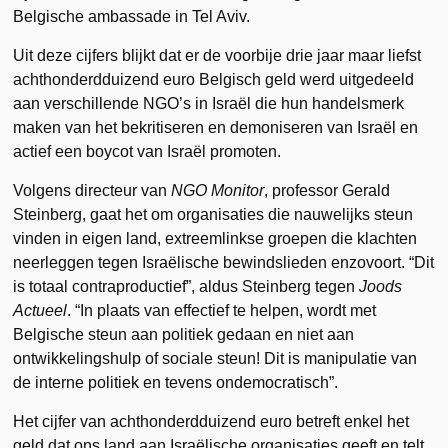
Belgische ambassade in Tel Aviv.
Uit deze cijfers blijkt dat er de voorbije drie jaar maar liefst
achthonderdduizend euro Belgisch geld werd uitgedeeld
aan verschillende NGO’s in Israël die hun handelsmerk
maken van het bekritiseren en demoniseren van Israël en
actief een boycot van Israël promoten.
Volgens directeur van
NGO Monitor
, professor Gerald
Steinberg, gaat het om organisaties die nauwelijks steun
vinden in eigen land, extreemlinkse groepen die klachten
neerleggen tegen Israëlische bewindslieden enzovoort. “Dit
is totaal contraproductief”, aldus Steinberg tegen
Joods
Actueel
. “In plaats van effectief te helpen, wordt met
Belgische steun aan politiek gedaan en niet aan
ontwikkelingshulp of sociale steun! Dit is manipulatie van
de interne politiek en tevens ondemocratisch”.
Het cijfer van achthonderdduizend euro betreft enkel het
geld dat ons land aan Israëlische organisaties geeft en telt