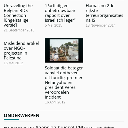
Unraveling the
“Partijdig en
Hamas nu 2de
Belgian BDS
onbetrouwbaar
rijkste
Connection
rapport over
terreurorganisaties
[Engelstalige
Israëlisch leger”
na IS
versie]
5 Mei 2015
13 November 2014
21 September 2016
Misleidend artikel
over NGO-
projecten in
Palestina
15 Mei 2012
Soldaat die betoger
aanviel ontheven
uit functie, premier
Netanyahu en
president Peres
veroordelen
incident
16 April 2012
ONDERWERPEN
aanslag brussel
(26)