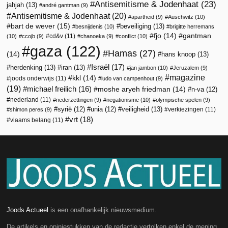
Antisemitisme & Jodenhaat
(23)
jahjah
(13)
andré gantman
(9)
Antisemitisme & Jodenhaat
(20)
apartheid
(9)
Auschwitz
(10)
bart de wever
(15)
beveiliging
(13)
besnijdenis
(10)
brigitte herremans
fjo
(14)
gantman
cd&v
(11)
(10)
ccojb
(9)
chanoeka
(9)
conflict
(10)
gaza
(122)
Hamas
(27)
(14)
hans knoop
(13)
Israël
(17)
herdenking
(13)
iran
(13)
jan jambon
(10)
Jeruzalem
(9)
magazine
kkl
(14)
joods onderwijs
(11)
ludo van campenhout
(9)
(19)
michael freilich
(16)
moshe aryeh friedman
(14)
n-va
(12)
nederland
(11)
nederzettingen
(9)
negationisme
(10)
olympische spelen
(9)
veiligheid
(13)
syrië
(12)
unia
(12)
verkiezingen
(11)
shimon peres
(9)
vrt
(18)
vlaams belang
(11)
Joods Actueel
is een onafhankelijk nieuwsmedium.
De artikels en opiniestukken van de redactie vertolken enkel de mening