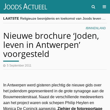
LAATSTE
Religieuze besnijdenis en toekomst van Joods leven centraal tijdens conferentie in Brussel
“Besnijdenisdebat toont hoe moeilijk seculiere Westen minderheden begrijpt”, Jinnih Beels (Vooruit)
CITYTRIP | ROEMENIË – Boekarest: de verrassing van Oost-Europa
BINNENLAND
“Vandaag zit elke Jood in België op de beklaagdenbank”
Nieuwe brochure ‘Joden,
goKosher lanceert nieuwe website en samenwerking met Mishpacha voor kosher travel en simchas wereldwijd
leven in Antwerpen’
voorgesteld
5 September 2011
In Antwerpen werd gisteren plechtig de nieuwe gids over
het jodendom gepresenteerd in de grote synagoge aan de
Bouwmeesterstraat. Naast de verschillende medewerkers
aan het project waren ook schepen Philip Heylen en
Monica De Coninck aanwezig.
Ziehier de fotoreportage