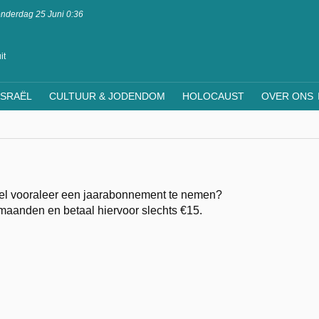
nderdag 25 Juni 0:36
it
ISRAËL
CULTUUR & JODENDOM
HOLOCAUST
OVER ONS
eel vooraleer een jaarabonnement te nemen?
aanden en betaal hiervoor slechts €15.