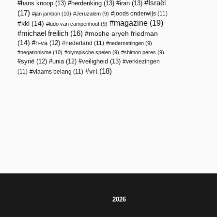
Israël
hans knoop
(13)
herdenking
(13)
iran
(13)
(17)
joods onderwijs
(11)
jan jambon
(10)
Jeruzalem
(9)
magazine
(19)
kkl
(14)
ludo van campenhout
(9)
michael freilich
(16)
moshe aryeh friedman
(14)
n-va
(12)
nederland
(11)
nederzettingen
(9)
negationisme
(10)
olympische spelen
(9)
shimon peres
(9)
veiligheid
(13)
syrië
(12)
unia
(12)
verkiezingen
vrt
(18)
(11)
vlaams belang
(11)
2026