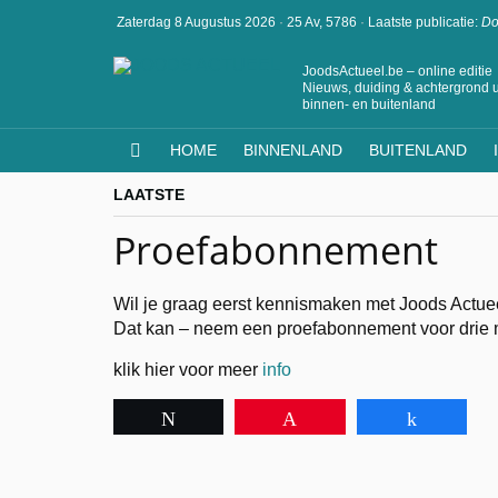
Zaterdag 8 Augustus 2026
·
25 Av, 5786
·
Laatste publicatie:
Do
JoodsActueel.be – online editie
Nieuws, duiding & achtergrond u
binnen- en buitenland
HOME
BINNENLAND
BUITENLAND
LAATSTE
Proefabonnement
Wil je graag eerst kennismaken met Joods Actu
Dat kan – neem een proefabonnement voor drie m
klik hier voor meer
info
Tweet
Pin
Share