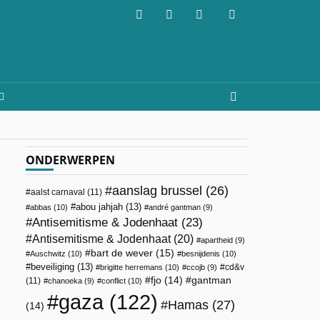
ONDERWERPEN
aanslag brussel
(26)
aalst carnaval
(11)
abou jahjah
(13)
abbas
(10)
andré gantman
(9)
Antisemitisme & Jodenhaat
(23)
Antisemitisme & Jodenhaat
(20)
apartheid
(9)
bart de wever
(15)
Auschwitz
(10)
besnijdenis
(10)
beveiliging
(13)
cd&v
brigitte herremans
(10)
ccojb
(9)
fjo
(14)
gantman
(11)
chanoeka
(9)
conflict
(10)
gaza
(122)
Hamas
(27)
(14)