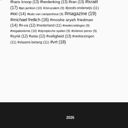
Israël
hans knoop
(13)
herdenking
(13)
iran
(13)
(17)
joods onderwijs
(11)
jan jambon
(10)
Jeruzalem
(9)
magazine
(19)
kkl
(14)
ludo van campenhout
(9)
michael freilich
(16)
moshe aryeh friedman
(14)
n-va
(12)
nederland
(11)
nederzettingen
(9)
negationisme
(10)
olympische spelen
(9)
shimon peres
(9)
veiligheid
(13)
syrië
(12)
unia
(12)
verkiezingen
vrt
(18)
(11)
vlaams belang
(11)
2026