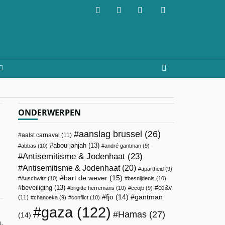
ONDERWERPEN
aanslag brussel
(26)
aalst carnaval
(11)
abou jahjah
(13)
abbas
(10)
andré gantman
(9)
Antisemitisme & Jodenhaat
(23)
Antisemitisme & Jodenhaat
(20)
apartheid
(9)
bart de wever
(15)
Auschwitz
(10)
besnijdenis
(10)
beveiliging
(13)
cd&v
brigitte herremans
(10)
ccojb
(9)
fjo
(14)
gantman
(11)
chanoeka
(9)
conflict
(10)
gaza
(122)
Hamas
(27)
(14)
.