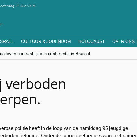
nderdag 25 Juni 0:36
it
ISRAËL
CULTUUR & JODENDOM
HOLOCAUST
OVER ONS
s leven centraal tijdens conferentie in Brussel
ere Westen minderheden begrijpt”, Jinnih Beels (Vooruit)
rassing van Oost-Europa
laagdenbank”
nwerking met Mishpacha voor kosher travel en simchas wereldwijd
bij verboden
werpen.
erpse politie heeft in de loop van de namiddag 95 jeugdige
erboden betoging. Onder de jonge deelnemers waren elfjarigen