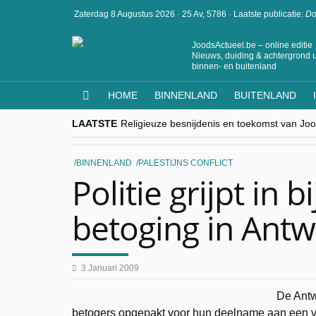
Zaterdag 8 Augustus 2026
·
25 Av, 5786
·
Laatste publicatie:
Do
JoodsActueel.be – online editie
Nieuws, duiding & achtergrond u
binnen- en buitenland
HOME
BINNENLAND
BUITENLAND
LAATSTE
Religieuze besnijdenis en toekomst van Jood
“Besnijdenisdebat toont hoe moeilijk seculi
CITYTRIP | ROEMENIË – Boekarest: de ver
“Vandaag zit elke Jood in België op de bek
BINNENLAND
PALESTIJNS CONFLICT
goKosher lanceert nieuwe website en same
Politie grijpt in 
betoging in Ant
3 Januari 2009
De Antw
betogers opgepakt voor hun deelname aan een v