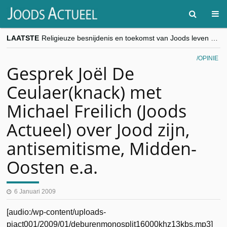
LAATSTE
Religieuze besnijdenis en toekomst van Joods leven centraal tijdens conferentie in Brussel
“Besnijdenisdebat toont hoe moeilijk seculiere Westen minderheden begrijpt”, Jinnih Beels (Vooruit)
CITYTRIP | ROEMENIË – Boekarest: de verrassing van Oost-Europa
OPINIE
“Vandaag zit elke Jood in België op de beklaagdenbank”
Gesprek Joël De
goKosher lanceert nieuwe website en samenwerking met Mishpacha voor kosher travel en simchas wereldwijd
Ceulaer(knack) met
Michael Freilich (Joods
Actueel) over Jood zijn,
antisemitisme, Midden-
Oosten e.a.
6 Januari 2009
[audio:/wp-content/uploads-
pjact001/2009/01/deburenmonosplit16000khz13kbs.mp3]