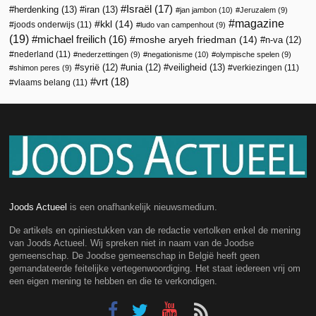
Israël
(17)
herdenking
(13)
iran
(13)
jan jambon
(10)
Jeruzalem
(9)
magazine
kkl
(14)
joods onderwijs
(11)
ludo van campenhout
(9)
(19)
michael freilich
(16)
moshe aryeh friedman
(14)
n-va
(12)
nederland
(11)
nederzettingen
(9)
negationisme
(10)
olympische spelen
(9)
veiligheid
(13)
syrië
(12)
unia
(12)
verkiezingen
(11)
shimon peres
(9)
vrt
(18)
vlaams belang
(11)
Joods Actueel
is een onafhankelijk nieuwsmedium.
De artikels en opiniestukken van de redactie vertolken enkel de mening
van Joods Actueel. Wij spreken niet in naam van de Joodse
gemeenschap. De Joodse gemeenschap in België heeft geen
gemandateerde feitelijke vertegenwoordiging. Het staat iedereen vrij om
een eigen mening te hebben en die te verkondigen.