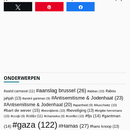
Tweet
Pin
Share
ONDERWERPEN
aanslag brussel
(26)
abou
aalst carnaval
(11)
abbas
(10)
Antisemitisme & Jodenhaat
(23)
jahjah
(13)
andré gantman
(9)
Antisemitisme & Jodenhaat
(20)
apartheid
(9)
Auschwitz
(10)
bart de wever
(15)
beveiliging
(13)
besnijdenis
(10)
brigitte herremans
fjo
(14)
gantman
cd&v
(11)
(10)
ccojb
(9)
chanoeka
(9)
conflict
(10)
gaza
(122)
Hamas
(27)
(14)
hans knoop
(13)