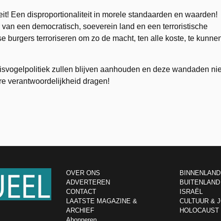
teit! Een disproportionaliteit in morele standaarden en waarden!
r van een democratisch, soeverein land en een terroristische
se burgers terroriseren om zo de macht, ten alle koste, te kunne
isvogelpolitiek zullen blijven aanhouden en deze wandaden nie
are verantwoordelijkheid dragen!
OVER ONS
BINNENLAND
ADVERTEREN
BUITENLAND
CONTACT
ISRAËL
LAATSTE MAGAZINE &
CULTUUR & 
ARCHIEF
HOLOCAUST
Abonneren