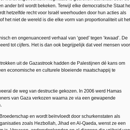
ander bril wordt bekeken. Terwijl elke democratische Staat he
ordt hetzelfde recht voor Israël weerhouden door hun acties als
f het niet de wereld is die elke vorm van proportionaliteit uit he
ynisch en ongenuanceerd verhaal van ‘goed’ tegen ‘kwaad’. De
erd tot cijfers. Het is dan ook begrijpelijk dat veel mensen voor
ugtrokken uit de Gazastrook hadden de Palestijnen dé kans om
 een economische en culturele bloeiende maatschappij te
 weeral de weg van destructie gekozen. In 2006 werd Hamas
woners van Gaza verkozen waarna ze via een gewapende
.
 Broederschap en wordt beïnvloedt door schurkenstaten als
 organisaties zoals Hezbollah, Jihad en Al-Qaeda, wenst ze een