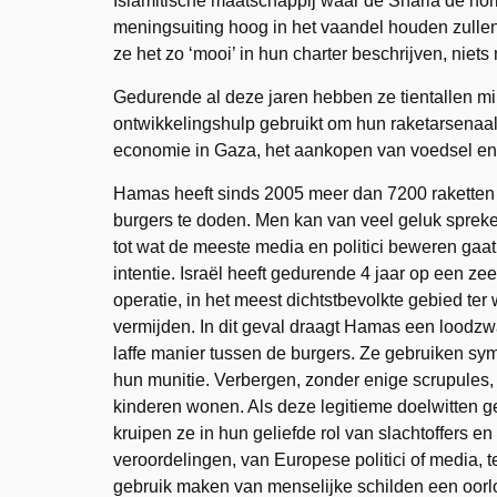
Islamitische maatschappij waar de Sharia de nor
meningsuiting hoog in het vaandel houden zullen
ze het zo ‘mooi’ in hun charter beschrijven, niets
Gedurende al deze jaren hebben ze tientallen m
ontwikkelingshulp gebruikt om hun raketarsenaal
economie in Gaza, het aankopen van voedsel en he
Hamas heeft sinds 2005 meer dan 7200 raketten o
burgers te doden. Men kan van veel geluk spreken 
tot wat de meeste media en politici beweren gaat
intentie. Israël heeft gedurende 4 jaar op een 
operatie, in het meest dichtstbevolkte gebied ter 
vermijden. In dit geval draagt Hamas een loodzw
laffe manier tussen de burgers. Ze gebruiken sy
hun munitie. Verbergen, zonder enige scrupules,
kinderen wonen. Als deze legitieme doelwitten 
kruipen ze in hun geliefde rol van slachtoffers e
veroordelingen, van Europese politici of media, 
gebruik maken van menselijke schilden een oor