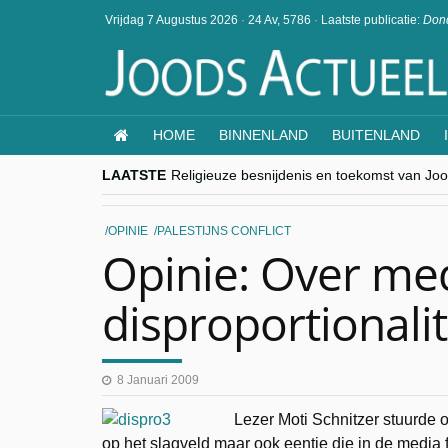
Vrijdag 7 Augustus 2026
·
24 Av, 5786
·
Laatste publicatie:
Dond
HOME
BINNENLAND
BUITENLAND
LAATSTE
Religieuze besnijdenis en toekomst van Jood
“Besnijdenisdebat toont hoe moeilijk seculi
CITYTRIP | ROEMENIË – Boekarest: de ver
“Vandaag zit elke Jood in België op de bek
OPINIE
PALESTIJNS CONFLICT
goKosher lanceert nieuwe website en same
Opinie: Over me
disproportionalit
8 Januari 2009
Lezer Moti Schnitzer stuurde o
op het slagveld maar ook eentje die in de media 