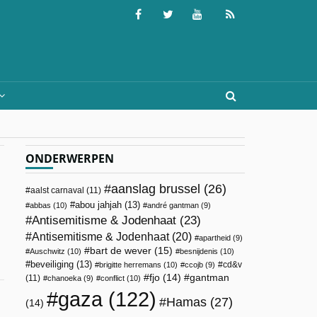
ONDERWERPEN
aanslag brussel
(26)
aalst carnaval
(11)
abou jahjah
(13)
abbas
(10)
andré gantman
(9)
Antisemitisme & Jodenhaat
(23)
Antisemitisme & Jodenhaat
(20)
apartheid
(9)
bart de wever
(15)
Auschwitz
(10)
besnijdenis
(10)
beveiliging
(13)
cd&v
brigitte herremans
(10)
ccojb
(9)
fjo
(14)
gantman
(11)
chanoeka
(9)
conflict
(10)
gaza
(122)
Hamas
(27)
(14)