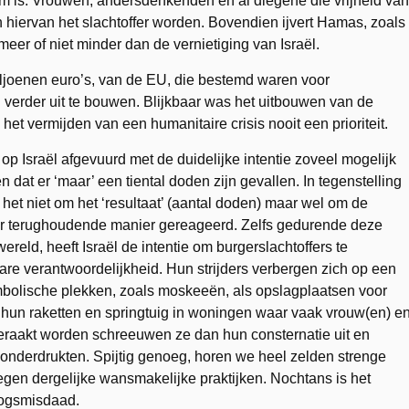
m is. Vrouwen, andersdenkenden en al diegene die vrijheid van
 hiervan het slachtoffer worden. Bovendien ijvert Hamas, zoals
 meer of niet minder dan de vernietiging van Israël.
iljoenen euro’s, van de EU, die bestemd waren voor
 verder uit te bouwen. Blijkbaar was het uitbouwen van de
t vermijden van een humanitaire crisis nooit een prioriteit.
p Israël afgevuurd met de duidelijke intentie zoveel mogelijk
dat er ‘maar’ een tiental doden zijn gevallen. In tegenstelling
 het niet om het ‘resultaat’ (aantal doden) maar wel om de
zeer terughoudende manier gereageerd. Zelfs gedurende deze
wereld, heeft Israël de intentie om burgerslachtoffers te
are verantwoordelijkheid. Hun strijders verbergen zich op een
mbolische plekken, zoals moskeeën, als opslagplaatsen voor
 hun raketten en springtuig in woningen waar vaak vrouw(en) e
geraakt worden schreeuwen ze dan hun consternatie uit en
n onderdrukten. Spijtig genoeg, horen we heel zelden strenge
tegen dergelijke wansmakelijke praktijken. Nochtans is het
logsmisdaad.