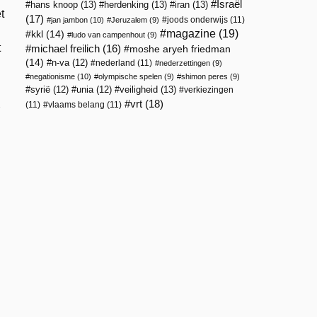
Israël
hans knoop
(13)
herdenking
(13)
iran
(13)
t
(17)
joods onderwijs
(11)
jan jambon
(10)
Jeruzalem
(9)
magazine
(19)
kkl
(14)
ludo van campenhout
(9)
t
michael freilich
(16)
moshe aryeh friedman
(14)
n-va
(12)
nederland
(11)
nederzettingen
(9)
negationisme
(10)
olympische spelen
(9)
shimon peres
(9)
veiligheid
(13)
syrië
(12)
unia
(12)
verkiezingen
vrt
(18)
(11)
vlaams belang
(11)