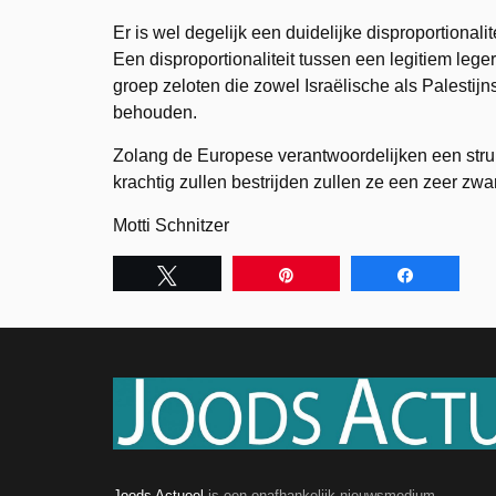
Er is wel degelijk een duidelijke disproportionali
Een disproportionaliteit tussen een legitiem lege
groep zeloten die zowel Israëlische als Palestijn
behouden.
Zolang de Europese verantwoordelijken een stru
krachtig zullen bestrijden zullen ze een zeer zw
Motti Schnitzer
Tweet
Pin
Share
Joods Actueel
is een onafhankelijk nieuwsmedium.