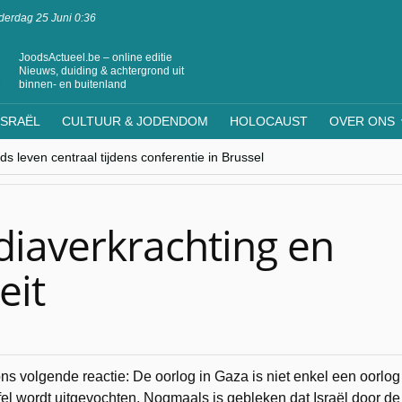
erdag 25 Juni 0:36
JoodsActueel.be – online editie
Nieuws, duiding & achtergrond uit
binnen- en buitenland
ISRAËL
CULTUUR & JODENDOM
HOLOCAUST
OVER ONS
s leven centraal tijdens conferentie in Brussel
ere Westen minderheden begrijpt”, Jinnih Beels (Vooruit)
rassing van Oost-Europa
laagdenbank”
nwerking met Mishpacha voor kosher travel en simchas wereldwijd
diaverkrachting en
eit
ns volgende reactie: De oorlog in Gaza is niet enkel een oorlog
fel wordt uitgevochten. Nogmaals is gebleken dat Israël door de