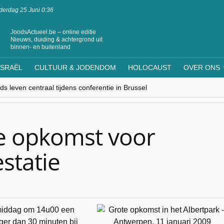
erdag 25 Juni 0:36
JoodsActueel.be – online editie
Nieuws, duiding & achtergrond uit
binnen- en buitenland
ISRAËL
CULTUUR & JODENDOM
HOLOCAUST
OVER ONS
s leven centraal tijdens conferentie in Brussel
ere Westen minderheden begrijpt”, Jinnih Beels (Vooruit)
rassing van Oost-Europa
laagdenbank”
nwerking met Mishpacha voor kosher travel en simchas wereldwijd
e opkomst voor
statie
amiddag om 14u00 een
ger dan 30 minuten bij