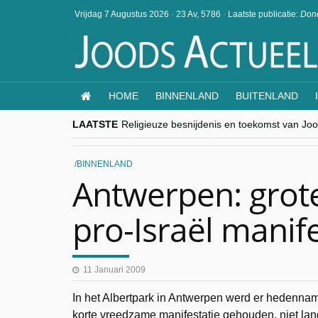
Vrijdag 7 Augustus 2026
·
23 Av, 5786
·
Laatste publicatie:
Dond
HOME
BINNENLAND
BUITENLAND
LAATSTE
Religieuze besnijdenis en toekomst van Jood
“Besnijdenisdebat toont hoe moeilijk seculi
CITYTRIP | ROEMENIË – Boekarest: de ver
“Vandaag zit elke Jood in België op de bek
BINNENLAND
goKosher lanceert nieuwe website en same
Antwerpen: grot
pro-Israël manife
11 Januari 2009
In het Albertpark in Antwerpen werd er hedenn
korte vreedzame manifestatie gehouden, niet lan