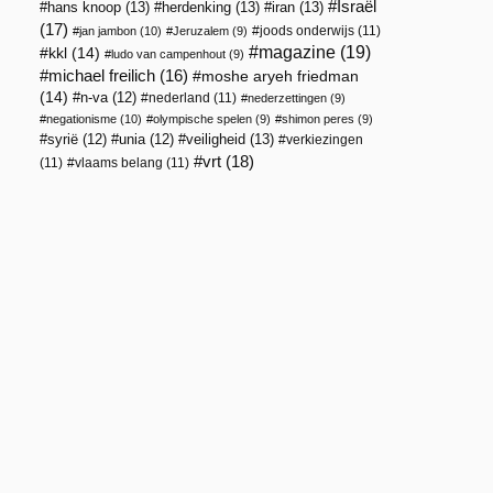
Israël
hans knoop
(13)
herdenking
(13)
iran
(13)
(17)
joods onderwijs
(11)
jan jambon
(10)
Jeruzalem
(9)
magazine
(19)
kkl
(14)
ludo van campenhout
(9)
michael freilich
(16)
moshe aryeh friedman
(14)
n-va
(12)
nederland
(11)
nederzettingen
(9)
negationisme
(10)
olympische spelen
(9)
shimon peres
(9)
veiligheid
(13)
syrië
(12)
unia
(12)
verkiezingen
vrt
(18)
(11)
vlaams belang
(11)