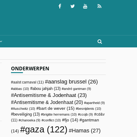
ONDERWERPEN
aanslag brussel
(26)
aalst carnaval
(11)
abou jahjah
(13)
abbas
(10)
andré gantman
(9)
Antisemitisme & Jodenhaat
(23)
Antisemitisme & Jodenhaat
(20)
apartheid
(9)
bart de wever
(15)
Auschwitz
(10)
besnijdenis
(10)
beveiliging
(13)
cd&v
brigitte herremans
(10)
ccojb
(9)
fjo
(14)
gantman
(11)
chanoeka
(9)
conflict
(10)
gaza
(122)
Hamas
(27)
(14)