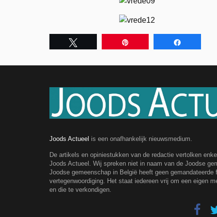
Tweet
Pin
Share
Joods Actueel
is een onafhankelijk nieuwsmedium.
De artikels en opiniestukken van de redactie vertolken enk
Joods Actueel. Wij spreken niet in naam van de Joodse g
Joodse gemeenschap in België heeft geen gemandateerde fe
vertegenwoordiging. Het staat iedereen vrij om een eigen m
en die te verkondigen.