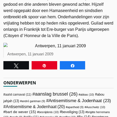
gedood en drie anderen bleven gewond achter. Hijzelf
werd opgepakt door een Hamaseenheid en sindsdien
ontbreekt elk spoor van hem. Onderhandelingen voor zijn
vrijlating hebben tot op heden niks opgeleverd. Guilad werd
onlangs in Frankrijk tot Ere-burger van Parijs uitgeroepen
(Citoyen d’ Honneur de la Ville de Paris).
Antwerpen, 11 januari 2009
Tweet
Pin
Share
ONDERWERPEN
aanslag brussel
(26)
abou
aalst carnaval
(11)
abbas
(10)
Antisemitisme & Jodenhaat
(23)
jahjah
(13)
andré gantman
(9)
Antisemitisme & Jodenhaat
(20)
apartheid
(9)
Auschwitz
(10)
bart de wever
(15)
beveiliging
(13)
besnijdenis
(10)
brigitte herremans
fjo
(14)
gantman