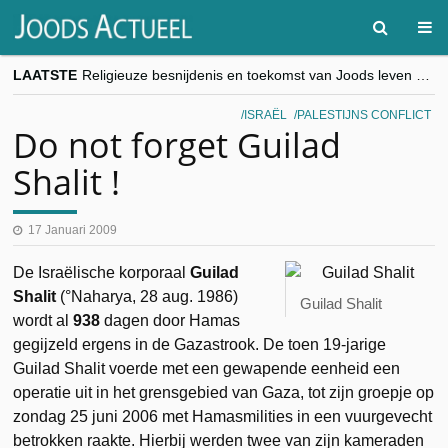
LAATSTE
Religieuze besnijdenis en toekomst van Joods leven centraal tijdens conferentie in Brussel
“Besnijdenisdebat toont hoe moeilijk seculiere Westen minderheden begrijpt”, Jinnih Beels (Vooruit)
CITYTRIP | ROEMENIË – Boekarest: de verrassing van Oost-Europa
ISRAËL
PALESTIJNS CONFLICT
“Vandaag zit elke Jood in België op de beklaagdenbank”
Do not forget Guilad
goKosher lanceert nieuwe website en samenwerking met Mishpacha voor kosher travel en simchas wereldwijd
Shalit !
17 Januari 2009
De Israëlische korporaal
Guilad
Shalit
(°Naharya, 28 aug. 1986)
Guilad Shalit
wordt al
938
dagen door Hamas
gegijzeld ergens in de Gazastrook. De toen 19-jarige
Guilad Shalit voerde met een gewapende eenheid een
operatie uit in het grensgebied van Gaza, tot zijn groepje op
zondag 25 juni 2006 met Hamasmilities in een vuurgevecht
betrokken raakte. Hierbij werden twee van zijn kameraden