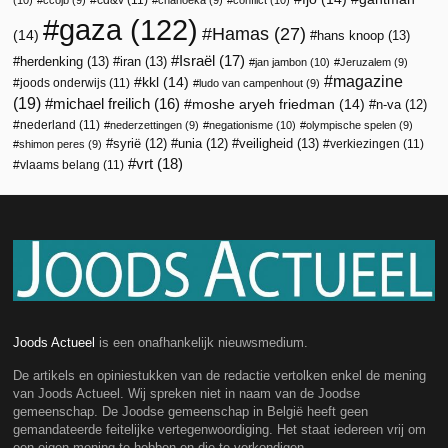
cd&v
(11)
(10)
ccojb
(9)
chanoeka
(9)
conflict
(10)
gaza
(122)
Hamas
(27)
(14)
hans knoop
(13)
Israël
(17)
herdenking
(13)
iran
(13)
jan jambon
(10)
Jeruzalem
(9)
magazine
kkl
(14)
joods onderwijs
(11)
ludo van campenhout
(9)
(19)
michael freilich
(16)
moshe aryeh friedman
(14)
n-va
(12)
nederland
(11)
nederzettingen
(9)
negationisme
(10)
olympische spelen
(9)
veiligheid
(13)
syrië
(12)
unia
(12)
verkiezingen
(11)
shimon peres
(9)
vrt
(18)
vlaams belang
(11)
Joods Actueel
is een onafhankelijk nieuwsmedium.
De artikels en opiniestukken van de redactie vertolken enkel de mening
van Joods Actueel. Wij spreken niet in naam van de Joodse
gemeenschap. De Joodse gemeenschap in België heeft geen
gemandateerde feitelijke vertegenwoordiging. Het staat iedereen vrij om
een eigen mening te hebben en die te verkondigen.