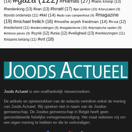
Hamas
(27)
(14)
hans knoop
(13)
Israël
(17)
herdenking
(13)
iran
(13)
jan jambon
(10)
Jeruzalem
(9)
magazine
kkl
(14)
joods onderwijs
(11)
ludo van campenhout
(9)
(19)
michael freilich
(16)
moshe aryeh friedman
(14)
n-va
(12)
nederland
(11)
nederzettingen
(9)
negationisme
(10)
olympische spelen
(9)
veiligheid
(13)
syrië
(12)
unia
(12)
verkiezingen
(11)
shimon peres
(9)
vrt
(18)
vlaams belang
(11)
Joods Actueel
is een onafhankelijk nieuwsmedium.
De artikels en opiniestukken van de redactie vertolken enkel de mening
van Joods Actueel. Wij spreken niet in naam van de Joodse
gemeenschap. De Joodse gemeenschap in België heeft geen
gemandateerde feitelijke vertegenwoordiging. Het staat iedereen vrij om
een eigen mening te hebben en die te verkondigen.