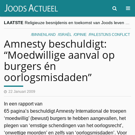
LAATSTE
Religieuze besnijdenis en toekomst van Joods leven centraal tijdens conferentie in Brussel
“Besnijdenisdebat toont hoe moeilijk seculiere Westen minderheden begrijpt”, Jinnih Beels (Vooruit)
CITYTRIP | ROEMENIË – Boekarest: de verrassing van Oost-Europa
BINNENLAND
ISRAËL
OPINIE
PALESTIJNS CONFLICT
“Vandaag zit elke Jood in België op de beklaagdenbank”
Amnesty beschuldigt:
goKosher lanceert nieuwe website en samenwerking met Mishpacha voor kosher travel en simchas wereldwijd
“Moedwillige aanval op
burgers én
oorlogsmisdaden”
22 Januari 2009
In een rapport van
65 pagina’s beschuldigt Amnesty International de troepen
‘moedwillig’ (bewust) burgers te hebben aangevallen, het
plegen van ‘ernstige schendingen van het oorlogsrecht’,
‘onwettige moorden’ en zelfs van ‘oorlogsmisdaden’. Voor