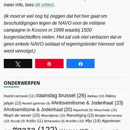
meer info, lees
dit artikel
.
(Ik moet er wel nog bij zeggen dat het hier gaat om
beschuldigingen tegen de NAVO voor de militaire
campagne in Kosovo in 1999 waarbij 1500
burgerslachtoffers vielen. Het zal ook niet verbazen dat er
geen enkele NAVO soldaat of regeringsleider hiervoor ooit
werd vervolgd.)
Tweet
Pin
Share
ONDERWERPEN
aanslag brussel
(26)
abou
aalst carnaval
(11)
abbas
(10)
Antisemitisme & Jodenhaat
(23)
jahjah
(13)
andré gantman
(9)
Antisemitisme & Jodenhaat
(20)
apartheid
(9)
Auschwitz
(10)
bart de wever
(15)
beveiliging
(13)
besnijdenis
(10)
brigitte herremans
fjo
(14)
gantman
cd&v
(11)
(10)
ccojb
(9)
chanoeka
(9)
conflict
(10)
gaza
(122)