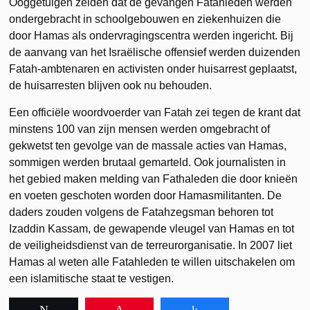
Ooggetuigen zeiden dat de gevangen Fatahleden werden
ondergebracht in schoolgebouwen en ziekenhuizen die
door Hamas als ondervragingscentra werden ingericht. Bij
de aanvang van het Israëlische offensief werden duizenden
Fatah-ambtenaren en activisten onder huisarrest geplaatst,
de huisarresten blijven ook nu behouden.
Een officiële woordvoerder van Fatah zei tegen de krant dat
minstens 100 van zijn mensen werden omgebracht of
gekwetst ten gevolge van de massale acties van Hamas,
sommigen werden brutaal gemarteld. Ook journalisten in
het gebied maken melding van Fathaleden die door knieën
en voeten geschoten worden door Hamasmilitanten. De
daders zouden volgens de Fatahzegsman behoren tot
Izaddin Kassam, de gewapende vleugel van Hamas en tot
de veiligheidsdienst van de terreurorganisatie. In 2007 liet
Hamas al weten alle Fatahleden te willen uitschakelen om
een islamitische staat te vestigen.
Tweet
Pin
Share