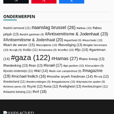
ONDERWERPEN
aanslag brussel
(26)
abou
aalst carnaval
(11)
abbas
(10)
Antisemitisme & Jodenhaat
(23)
jahjah
(13)
andré gantman
(9)
Antisemitisme & Jodenhaat
(20)
apartheid
(9)
Auschwitz
(10)
bart de wever
(15)
beveiliging
(13)
besnijdenis
(10)
brigitte herremans
fjo
(14)
gantman
cd&v
(11)
(10)
ccojb
(9)
chanoeka
(9)
conflict
(10)
gaza
(122)
Hamas
(27)
(14)
hans knoop
(13)
Israël
(17)
herdenking
(13)
iran
(13)
jan jambon
(10)
Jeruzalem
(9)
magazine
kkl
(14)
joods onderwijs
(11)
ludo van campenhout
(9)
(19)
michael freilich
(16)
moshe aryeh friedman
(14)
n-va
(12)
nederland
(11)
nederzettingen
(9)
negationisme
(10)
olympische spelen
(9)
veiligheid
(13)
syrië
(12)
unia
(12)
verkiezingen
(11)
shimon peres
(9)
vrt
(18)
vlaams belang
(11)