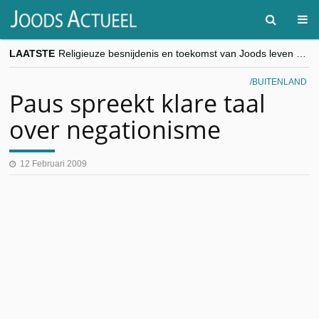
LAATSTE
Religieuze besnijdenis en toekomst van Joods leven centraal tijdens conferentie in Brussel
“Besnijdenisdebat toont hoe moeilijk seculiere Westen minderheden begrijpt”, Jinnih Beels (Vooruit)
CITYTRIP | ROEMENIË – Boekarest: de verrassing van Oost-Europa
BUITENLAND
“Vandaag zit elke Jood in België op de beklaagdenbank”
Paus spreekt klare taal
goKosher lanceert nieuwe website en samenwerking met Mishpacha voor kosher travel en simchas wereldwijd
over negationisme
12 Februari 2009