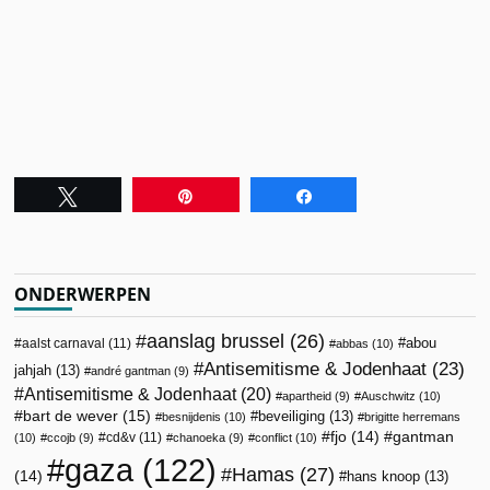
Tweet
Pin
Share
ONDERWERPEN
aanslag brussel
(26)
abou
aalst carnaval
(11)
abbas
(10)
Antisemitisme & Jodenhaat
(23)
jahjah
(13)
andré gantman
(9)
Antisemitisme & Jodenhaat
(20)
apartheid
(9)
Auschwitz
(10)
bart de wever
(15)
beveiliging
(13)
besnijdenis
(10)
brigitte herremans
fjo
(14)
gantman
cd&v
(11)
(10)
ccojb
(9)
chanoeka
(9)
conflict
(10)
gaza
(122)
Hamas
(27)
(14)
hans knoop
(13)