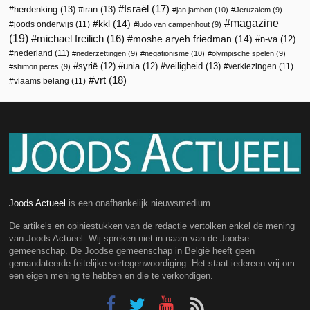
Israël
(17)
herdenking
(13)
iran
(13)
jan jambon
(10)
Jeruzalem
(9)
magazine
kkl
(14)
joods onderwijs
(11)
ludo van campenhout
(9)
(19)
michael freilich
(16)
moshe aryeh friedman
(14)
n-va
(12)
nederland
(11)
nederzettingen
(9)
negationisme
(10)
olympische spelen
(9)
veiligheid
(13)
syrië
(12)
unia
(12)
verkiezingen
(11)
shimon peres
(9)
vrt
(18)
vlaams belang
(11)
Joods Actueel
is een onafhankelijk nieuwsmedium.
De artikels en opiniestukken van de redactie vertolken enkel de mening
van Joods Actueel. Wij spreken niet in naam van de Joodse
gemeenschap. De Joodse gemeenschap in België heeft geen
gemandateerde feitelijke vertegenwoordiging. Het staat iedereen vrij om
een eigen mening te hebben en die te verkondigen.