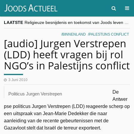
LAATSTE
Religieuze besnijdenis en toekomst van Joods leven centraal tijdens conferentie in Brussel
“Besnijdenisdebat toont hoe moeilijk seculiere Westen minderheden begrijpt”, Jinnih Beels (Vooruit)
CITYTRIP | ROEMENIË – Boekarest: de verrassing van Oost-Europa
BINNENLAND
PALESTIJNS CONFLICT
“Vandaag zit elke Jood in België op de beklaagdenbank”
[audio] Jurgen Verstrepen
goKosher lanceert nieuwe website en samenwerking met Mishpacha voor kosher travel en simchas wereldwijd
(LDD) heeft vragen bij rol
NGO’s in Palestijns conflict
3 Juni 2010
De
Politicus Jurgen Verstrepen
Antwer
pse politicus Jurgen Verstrepen (LDD) reageerde scherp op
een uitspraak van Jean-Marie Dedekker die naar
aanleiding van de recente gebeurtenissen met de
Gazavloot stelt dat Israël de terreur exporteert.