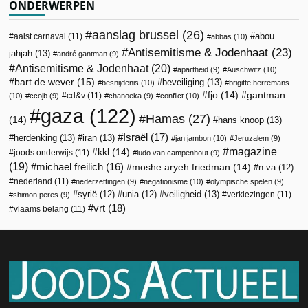
ONDERWERPEN
aanslag brussel
(26)
abou
aalst carnaval
(11)
abbas
(10)
Antisemitisme & Jodenhaat
(23)
jahjah
(13)
andré gantman
(9)
Antisemitisme & Jodenhaat
(20)
apartheid
(9)
Auschwitz
(10)
bart de wever
(15)
beveiliging
(13)
besnijdenis
(10)
brigitte herremans
fjo
(14)
gantman
cd&v
(11)
(10)
ccojb
(9)
chanoeka
(9)
conflict
(10)
gaza
(122)
Hamas
(27)
(14)
hans knoop
(13)
Israël
(17)
herdenking
(13)
iran
(13)
jan jambon
(10)
Jeruzalem
(9)
magazine
kkl
(14)
joods onderwijs
(11)
ludo van campenhout
(9)
(19)
michael freilich
(16)
moshe aryeh friedman
(14)
n-va
(12)
nederland
(11)
nederzettingen
(9)
negationisme
(10)
olympische spelen
(9)
veiligheid
(13)
syrië
(12)
unia
(12)
verkiezingen
(11)
shimon peres
(9)
vrt
(18)
vlaams belang
(11)