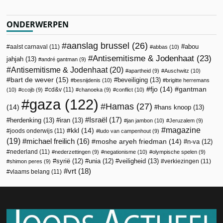
ONDERWERPEN
aanslag brussel
(26)
abou
aalst carnaval
(11)
abbas
(10)
Antisemitisme & Jodenhaat
(23)
jahjah
(13)
andré gantman
(9)
Antisemitisme & Jodenhaat
(20)
apartheid
(9)
Auschwitz
(10)
bart de wever
(15)
beveiliging
(13)
besnijdenis
(10)
brigitte herremans
fjo
(14)
gantman
cd&v
(11)
(10)
ccojb
(9)
chanoeka
(9)
conflict
(10)
gaza
(122)
Hamas
(27)
(14)
hans knoop
(13)
Israël
(17)
herdenking
(13)
iran
(13)
jan jambon
(10)
Jeruzalem
(9)
magazine
kkl
(14)
joods onderwijs
(11)
ludo van campenhout
(9)
(19)
michael freilich
(16)
moshe aryeh friedman
(14)
n-va
(12)
nederland
(11)
nederzettingen
(9)
negationisme
(10)
olympische spelen
(9)
veiligheid
(13)
syrië
(12)
unia
(12)
verkiezingen
(11)
shimon peres
(9)
vrt
(18)
vlaams belang
(11)