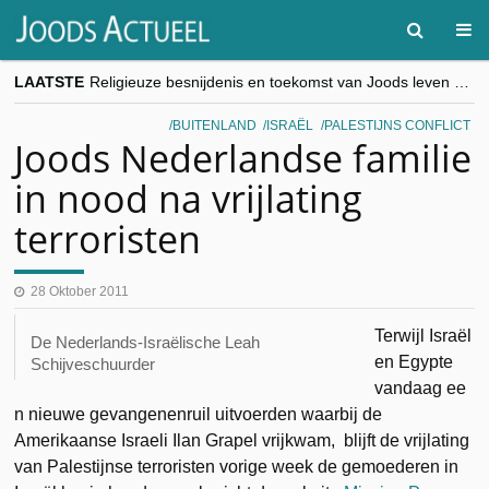
LAATSTE
Religieuze besnijdenis en toekomst van Joods leven centraal tijdens conferentie in Brussel
“Besnijdenisdebat toont hoe moeilijk seculiere Westen minderheden begrijpt”, Jinnih Beels (Vooruit)
CITYTRIP | ROEMENIË – Boekarest: de verrassing van Oost-Europa
BUITENLAND
ISRAËL
PALESTIJNS CONFLICT
“Vandaag zit elke Jood in België op de beklaagdenbank”
Joods Nederlandse familie
goKosher lanceert nieuwe website en samenwerking met Mishpacha voor kosher travel en simchas wereldwijd
in nood na vrijlating
terroristen
28 Oktober 2011
Terwijl Israël
De Nederlands-Israëlische Leah
en Egypte
Schijveschuurder
vandaag ee
n nieuwe gevangenenruil uitvoerden waarbij de
Amerikaanse Israeli Ilan Grapel vrijkwam, blijft de vrijlating
van Palestijnse terroristen vorige week de gemoederen in