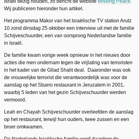
Israël bezig houden, zo bericht de website
Missing Peace
.
Wij publiceren hieronder hun artikel.
Het programma Makor van het Israëlische TV station Arutz
10 zond dinsdag 25 oktober een interview uit met de familie
Schijveschuurder, een van oorsprong Nederlandse familie
in Israël.
De familie kwam vorige week opnieuw in het nieuws door
acties die men ondernam tegen de vrijlating van terroristen
in het kader van de Gilad Shalit deal. Daaronder was ook
de vrouwelijke terrorist die verantwoordelijk was voor de
aanslag op het Sbarro restaurant in Jeruzalem in 2001,
waarbij 5 leden van het gezin Schijveschuurder werden
vermoord.
Leah en Chayah Schijveschuurder overleefden de aanslag
op het restaurant, terwijl hun ouders, twee zussen en een
broer omkwamen.
De Nederlands Israëlische familie werd daardoor de