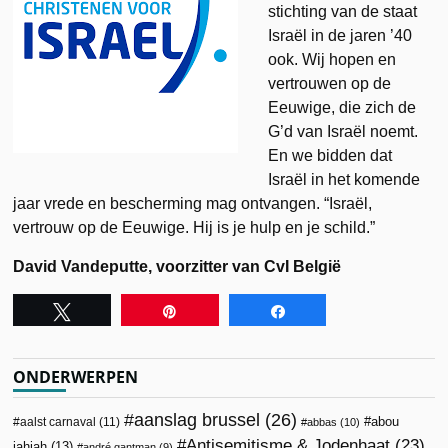
stichting van de staat
Israël in de jaren ’40
ook. Wij hopen en
vertrouwen op de
Eeuwige, die zich de
G’d van Israël noemt.
En we bidden dat
Israël in het komende
jaar vrede en bescherming mag ontvangen. “Israël,
vertrouw op de Eeuwige. Hij is je hulp en je schild.”
David Vandeputte, voorzitter van CvI België
Tweet
Pin
Share
ONDERWERPEN
aanslag brussel
(26)
abou
aalst carnaval
(11)
abbas
(10)
Antisemitisme & Jodenhaat
(23)
jahjah
(13)
andré gantman
(9)