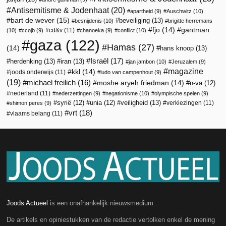
Antisemitisme & Jodenhaat
(20)
apartheid
(9)
Auschwitz
(10)
bart de wever
(15)
beveiliging
(13)
besnijdenis
(10)
brigitte herremans
fjo
(14)
gantman
cd&v
(11)
(10)
ccojb
(9)
chanoeka
(9)
conflict
(10)
gaza
(122)
Hamas
(27)
(14)
hans knoop
(13)
Israël
(17)
herdenking
(13)
iran
(13)
jan jambon
(10)
Jeruzalem
(9)
magazine
kkl
(14)
joods onderwijs
(11)
ludo van campenhout
(9)
(19)
michael freilich
(16)
moshe aryeh friedman
(14)
n-va
(12)
nederland
(11)
nederzettingen
(9)
negationisme
(10)
olympische spelen
(9)
veiligheid
(13)
syrië
(12)
unia
(12)
verkiezingen
(11)
shimon peres
(9)
vrt
(18)
vlaams belang
(11)
Joods Actueel
is een onafhankelijk nieuwsmedium.
De artikels en opiniestukken van de redactie vertolken enkel de mening