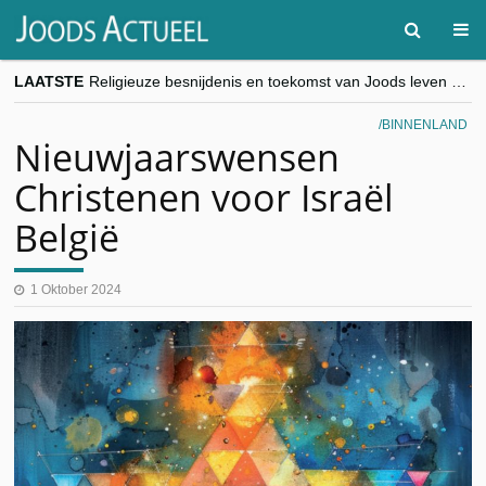
LAATSTE
Religieuze besnijdenis en toekomst van Joods leven centraal tijdens conferentie in Brussel
“Besnijdenisdebat toont hoe moeilijk seculiere Westen minderheden begrijpt”, Jinnih Beels (Vooruit)
CITYTRIP | ROEMENIË – Boekarest: de verrassing van Oost-Europa
BINNENLAND
“Vandaag zit elke Jood in België op de beklaagdenbank”
Nieuwjaarswensen
goKosher lanceert nieuwe website en samenwerking met Mishpacha voor kosher travel en simchas wereldwijd
Christenen voor Israël
België
1 Oktober 2024