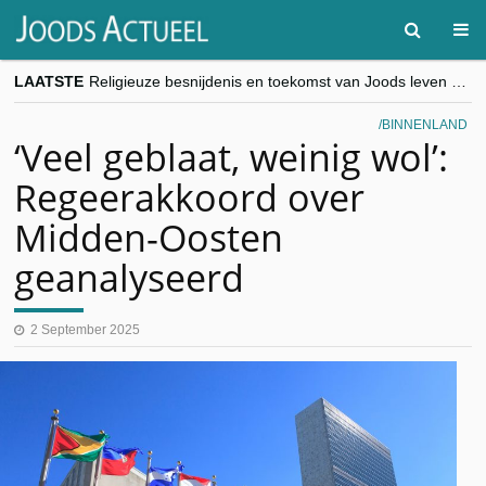
LAATSTE
Religieuze besnijdenis en toekomst van Joods leven centraal tijdens conferentie in Brussel
“Besnijdenisdebat toont hoe moeilijk seculiere Westen minderheden begrijpt”, Jinnih Beels (Vooruit)
CITYTRIP | ROEMENIË – Boekarest: de verrassing van Oost-Europa
BINNENLAND
“Vandaag zit elke Jood in België op de beklaagdenbank”
‘Veel geblaat, weinig wol’:
goKosher lanceert nieuwe website en samenwerking met Mishpacha voor kosher travel en simchas wereldwijd
Regeerakkoord over
Midden-Oosten
geanalyseerd
2 September 2025