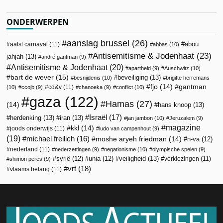
ONDERWERPEN
aanslag brussel
(26)
abou
aalst carnaval
(11)
abbas
(10)
Antisemitisme & Jodenhaat
(23)
jahjah
(13)
andré gantman
(9)
Antisemitisme & Jodenhaat
(20)
apartheid
(9)
Auschwitz
(10)
bart de wever
(15)
beveiliging
(13)
besnijdenis
(10)
brigitte herremans
fjo
(14)
gantman
cd&v
(11)
(10)
ccojb
(9)
chanoeka
(9)
conflict
(10)
gaza
(122)
Hamas
(27)
(14)
hans knoop
(13)
Israël
(17)
herdenking
(13)
iran
(13)
jan jambon
(10)
Jeruzalem
(9)
magazine
kkl
(14)
joods onderwijs
(11)
ludo van campenhout
(9)
(19)
michael freilich
(16)
moshe aryeh friedman
(14)
n-va
(12)
nederland
(11)
nederzettingen
(9)
negationisme
(10)
olympische spelen
(9)
veiligheid
(13)
syrië
(12)
unia
(12)
verkiezingen
(11)
shimon peres
(9)
vrt
(18)
vlaams belang
(11)