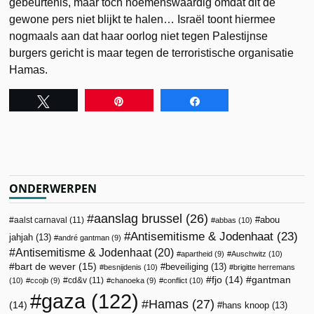
gebeurtenis, maar toch noemenswaardig omdat dit de
gewone pers niet blijkt te halen… Israël toont hiermee
nogmaals aan dat haar oorlog niet tegen Palestijnse
burgers gericht is maar tegen de terroristische organisatie
Hamas.
Tweet
Pin
Share
ONDERWERPEN
aanslag brussel
(26)
abou
aalst carnaval
(11)
abbas
(10)
Antisemitisme & Jodenhaat
(23)
jahjah
(13)
andré gantman
(9)
Antisemitisme & Jodenhaat
(20)
apartheid
(9)
Auschwitz
(10)
bart de wever
(15)
beveiliging
(13)
besnijdenis
(10)
brigitte herremans
fjo
(14)
gantman
cd&v
(11)
(10)
ccojb
(9)
chanoeka
(9)
conflict
(10)
gaza
(122)
Hamas
(27)
(14)
hans knoop
(13)