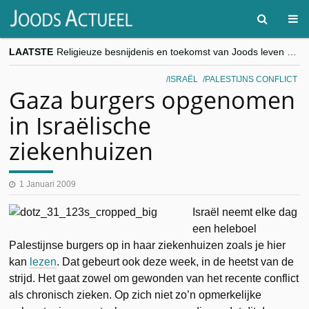
LAATSTE
Religieuze besnijdenis en toekomst van Joods leven centraal tijdens conferentie in Brussel
“Besnijdenisdebat toont hoe moeilijk seculiere Westen minderheden begrijpt”, Jinnih Beels (Vooruit)
CITYTRIP | ROEMENIË – Boekarest: de verrassing van Oost-Europa
ISRAËL
PALESTIJNS CONFLICT
“Vandaag zit elke Jood in België op de beklaagdenbank”
Gaza burgers opgenomen
goKosher lanceert nieuwe website en samenwerking met Mishpacha voor kosher travel en simchas wereldwijd
in Israëlische
ziekenhuizen
1 Januari 2009
Israël neemt elke dag
een heleboel
Palestijnse burgers op in haar ziekenhuizen zoals je hier
kan
lezen
. Dat gebeurt ook deze week, in de heetst van de
strijd. Het gaat zowel om gewonden van het recente conflict
als chronisch zieken. Op zich niet zo’n opmerkelijke