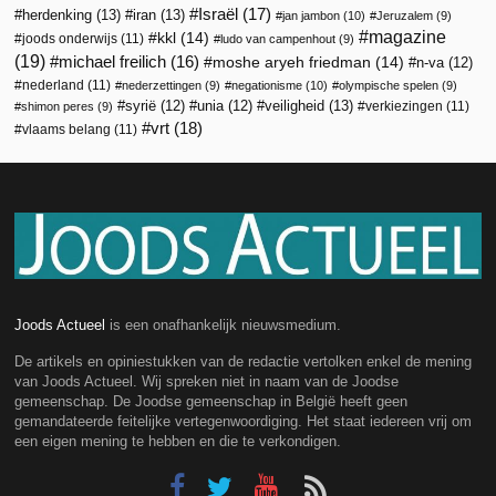
Israël
(17)
herdenking
(13)
iran
(13)
jan jambon
(10)
Jeruzalem
(9)
magazine
kkl
(14)
joods onderwijs
(11)
ludo van campenhout
(9)
(19)
michael freilich
(16)
moshe aryeh friedman
(14)
n-va
(12)
nederland
(11)
nederzettingen
(9)
negationisme
(10)
olympische spelen
(9)
veiligheid
(13)
syrië
(12)
unia
(12)
verkiezingen
(11)
shimon peres
(9)
vrt
(18)
vlaams belang
(11)
Joods Actueel
is een onafhankelijk nieuwsmedium.
De artikels en opiniestukken van de redactie vertolken enkel de mening
van Joods Actueel. Wij spreken niet in naam van de Joodse
gemeenschap. De Joodse gemeenschap in België heeft geen
gemandateerde feitelijke vertegenwoordiging. Het staat iedereen vrij om
een eigen mening te hebben en die te verkondigen.