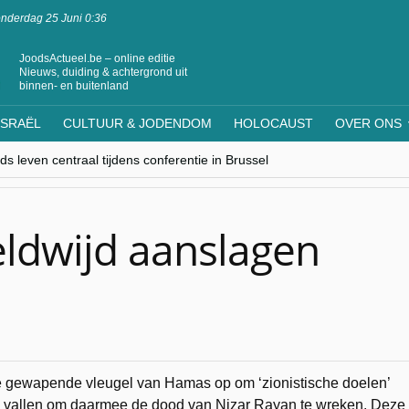
nderdag 25 Juni 0:36
JoodsActueel.be – online editie
Nieuws, duiding & achtergrond uit
binnen- en buitenland
ISRAËL
CULTUUR & JODENDOM
HOLOCAUST
OVER ONS
s leven centraal tijdens conferentie in Brussel
ere Westen minderheden begrijpt”, Jinnih Beels (Vooruit)
rassing van Oost-Europa
laagdenbank”
nwerking met Mishpacha voor kosher travel en simchas wereldwijd
ldwijd aanslagen
e gewapende vleugel van Hamas op om ‘zionistische doelen’
te vallen om daarmee de dood van Nizar Rayan te wreken. Deze