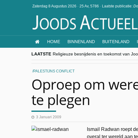
Zaterdag 8 Augustus 2026
·
25 Av, 5786
·
Laatste publicatie:
Do
HOME
BINNENLAND
BUITENLAND
LAATSTE
Religieuze besnijdenis en toekomst van Jood
“Besnijdenisdebat toont hoe moeilijk seculi
CITYTRIP | ROEMENIË – Boekarest: de ver
“Vandaag zit elke Jood in België op de bek
PALESTIJNS CONFLICT
goKosher lanceert nieuwe website en same
Oproep om were
te plegen
3 Januari 2009
Ismail Radwan roept d
overal ter wereld aan 