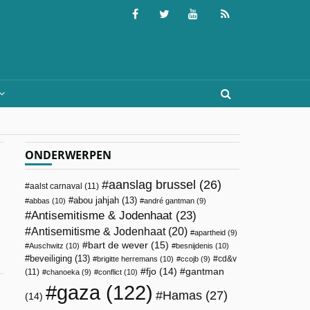
ONDERWERPEN
aanslag brussel
(26)
aalst carnaval
(11)
abou jahjah
(13)
abbas
(10)
andré gantman
(9)
Antisemitisme & Jodenhaat
(23)
Antisemitisme & Jodenhaat
(20)
apartheid
(9)
bart de wever
(15)
Auschwitz
(10)
besnijdenis
(10)
beveiliging
(13)
cd&v
brigitte herremans
(10)
ccojb
(9)
fjo
(14)
gantman
(11)
chanoeka
(9)
conflict
(10)
gaza
(122)
Hamas
(27)
(14)