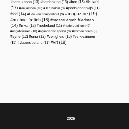
Israël
hans knoop
(13)
herdenking
(13)
iran
(13)
n
(17)
joods onderwijs
(11)
jan jambon
(10)
Jeruzalem
(9)
magazine
(19)
kkl
(14)
ludo van campenhout
(9)
michael freilich
(16)
moshe aryeh friedman
(14)
n-va
(12)
nederland
(11)
nederzettingen
(9)
negationisme
(10)
olympische spelen
(9)
shimon peres
(9)
veiligheid
(13)
syrië
(12)
unia
(12)
verkiezingen
vrt
(18)
(11)
vlaams belang
(11)
2026