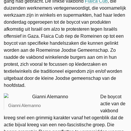
gang had gebracht. De linkse vakbond
Flaica Cub
, die
duizenden werknemers vertegenwoordigt, die voornamelijk
werkzaam zijn in winkels en supermarkten, had haar leden
donderdag opgeroepen tot de boycot van produkten
afkomstig uit Israël om alzo te protesteren tegen Israëls
offensief in Gaza. Flaica Cub riep de Romeinen op tot een
boycot van specifieke handelszaken die kunnen gelinkt
worden aan de Roemeinse Joodse Gemeenschap. Zo
raadde de vakbond winkelende burgers aan om in hun
protest, zich vooral te focussen op klederzaken en
textielwinkels die traditioneel eigendom zijn en/of worden
uitgebaat door de kleine Joodse gemeenschap van de
hoofdstad.
De boycot
actie van de
Gianni Alemanno
vakbond
kreeg snel een grimmig karakter vanaf het ogenblik dat de
actie bijval kreeg van een neo-fascistische groep. Die