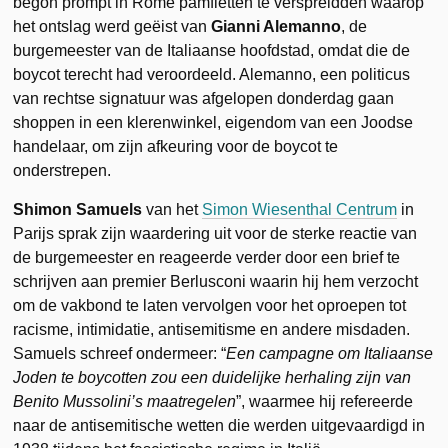
begon prompt in Rome pamfletten te verspreidden waarop
het ontslag werd geëist van
Gianni Alemanno
, de
burgemeester van de Italiaanse hoofdstad, omdat die de
boycot terecht had veroordeeld. Alemanno, een politicus
van rechtse signatuur was afgelopen donderdag gaan
shoppen in een klerenwinkel, eigendom van een Joodse
handelaar, om zijn afkeuring voor de boycot te
onderstrepen.
Shimon Samuels
van het
Simon Wiesenthal Centrum
in
Parijs sprak zijn waardering uit voor de sterke reactie van
de burgemeester en reageerde verder door een brief te
schrijven aan premier Berlusconi waarin hij hem verzocht
om de vakbond te laten vervolgen voor het oproepen tot
racisme, intimidatie, antisemitisme en andere misdaden.
Samuels schreef ondermeer: “
Een campagne om Italiaanse
Joden te boycotten zou een duidelijke herhaling zijn van
Benito Mussolini’s maatregelen
”, waarmee hij refereerde
naar de antisemitische wetten die werden uitgevaardigd in