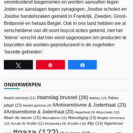
verontrustend toegenomen en worden aanvallen tegen
Joden en aanslagen tegen synagogen, Joodse scholen en
Joodse handelszaken gemeld in Frankrijk, Zweden, Groot-
Brittannië en helaas België. Ook in ons land hebben we al
verscheidene van dit soort boycot acties gekend, met het
‘kleine’ verschil dat hier werd opgeroepen om producten te
boycotten die worden geproduceerd in de zogeheten
‘bezette gebieden’.
Tweet
Pin
Share
ONDERWERPEN
aanslag brussel
(26)
abou
aalst carnaval
(11)
abbas
(10)
Antisemitisme & Jodenhaat
(23)
jahjah
(13)
andré gantman
(9)
Antisemitisme & Jodenhaat
(20)
apartheid
(9)
Auschwitz
(10)
bart de wever
(15)
beveiliging
(13)
besnijdenis
(10)
brigitte herremans
fjo
(14)
gantman
cd&v
(11)
(10)
ccojb
(9)
chanoeka
(9)
conflict
(10)
gaza
(122)