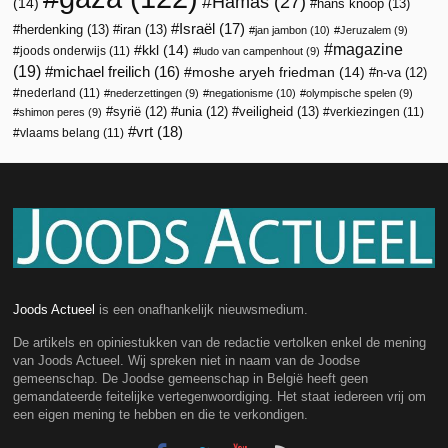
Hamas
(27)
(14)
hans knoop
(13)
Israël
(17)
herdenking
(13)
iran
(13)
jan jambon
(10)
Jeruzalem
(9)
magazine
kkl
(14)
joods onderwijs
(11)
ludo van campenhout
(9)
(19)
michael freilich
(16)
moshe aryeh friedman
(14)
n-va
(12)
nederland
(11)
nederzettingen
(9)
negationisme
(10)
olympische spelen
(9)
veiligheid
(13)
syrië
(12)
unia
(12)
verkiezingen
(11)
shimon peres
(9)
vrt
(18)
vlaams belang
(11)
Joods Actueel
is een onafhankelijk nieuwsmedium.
De artikels en opiniestukken van de redactie vertolken enkel de mening
van Joods Actueel. Wij spreken niet in naam van de Joodse
gemeenschap. De Joodse gemeenschap in België heeft geen
gemandateerde feitelijke vertegenwoordiging. Het staat iedereen vrij om
een eigen mening te hebben en die te verkondigen.