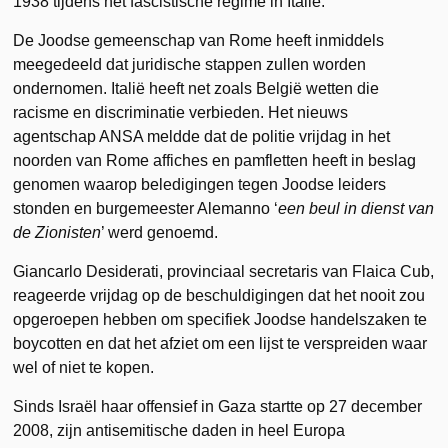
1938 tijdens het fascistische regime in Italië.
De Joodse gemeenschap van Rome heeft inmiddels
meegedeeld dat juridische stappen zullen worden
ondernomen. Italië heeft net zoals België wetten die
racisme en discriminatie verbieden. Het nieuws
agentschap ANSA meldde dat de politie vrijdag in het
noorden van Rome affiches en pamfletten heeft in beslag
genomen waarop beledigingen tegen Joodse leiders
stonden en burgemeester Alemanno ‘
een beul in dienst van
de Zionisten
’ werd genoemd.
Giancarlo Desiderati, provinciaal secretaris van Flaica Cub,
reageerde vrijdag op de beschuldigingen dat het nooit zou
opgeroepen hebben om specifiek Joodse handelszaken te
boycotten en dat het afziet om een lijst te verspreiden waar
wel of niet te kopen.
Sinds Israël haar offensief in Gaza startte op 27 december
2008, zijn antisemitische daden in heel Europa