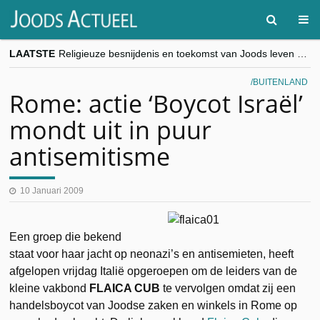
LAATSTE
Religieuze besnijdenis en toekomst van Joods leven centraal tijdens conferentie in Brussel
“Besnijdenisdebat toont hoe moeilijk seculiere Westen minderheden begrijpt”, Jinnih Beels (Vooruit)
CITYTRIP | ROEMENIË – Boekarest: de verrassing van Oost-Europa
BUITENLAND
“Vandaag zit elke Jood in België op de beklaagdenbank”
Rome: actie ‘Boycot Israël’
goKosher lanceert nieuwe website en samenwerking met Mishpacha voor kosher travel en simchas wereldwijd
mondt uit in puur
antisemitisme
10 Januari 2009
Een groep die bekend
staat voor haar jacht op neonazi’s en antisemieten, heeft
afgelopen vrijdag Italië opgeroepen om de leiders van de
kleine vakbond
FLAICA CUB
te vervolgen omdat zij een
handelsboycot van Joodse zaken en winkels in Rome op