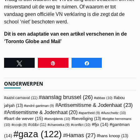
misverstand uit de weg te ruimen. Of waarom er tot
vandaag geen officiële VN verklaring is die zegt dat de
school ‘niet’ beschoten werd.
Dit is een adaptatie van een artikel verschenen in de
‘Toronto Globe and Mail’
Tweet
Pin
Share
ONDERWERPEN
aanslag brussel
(26)
abou
aalst carnaval
(11)
abbas
(10)
Antisemitisme & Jodenhaat
(23)
jahjah
(13)
andré gantman
(9)
Antisemitisme & Jodenhaat
(20)
apartheid
(9)
Auschwitz
(10)
bart de wever
(15)
beveiliging
(13)
besnijdenis
(10)
brigitte herremans
fjo
(14)
gantman
cd&v
(11)
(10)
ccojb
(9)
chanoeka
(9)
conflict
(10)
gaza
(122)
Hamas
(27)
(14)
hans knoop
(13)