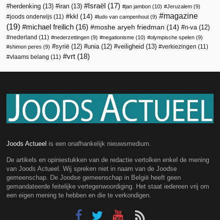
Israël
(17)
herdenking
(13)
iran
(13)
jan jambon
(10)
Jeruzalem
(9)
magazine
kkl
(14)
joods onderwijs
(11)
ludo van campenhout
(9)
(19)
michael freilich
(16)
moshe aryeh friedman
(14)
n-va
(12)
nederland
(11)
nederzettingen
(9)
negationisme
(10)
olympische spelen
(9)
veiligheid
(13)
syrië
(12)
unia
(12)
verkiezingen
(11)
shimon peres
(9)
vrt
(18)
vlaams belang
(11)
Joods Actueel
is een onafhankelijk nieuwsmedium.
De artikels en opiniestukken van de redactie vertolken enkel de mening
van Joods Actueel. Wij spreken niet in naam van de Joodse
gemeenschap. De Joodse gemeenschap in België heeft geen
gemandateerde feitelijke vertegenwoordiging. Het staat iedereen vrij om
een eigen mening te hebben en die te verkondigen.