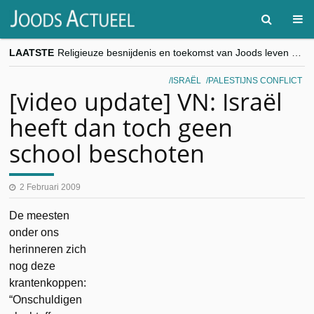
LAATSTE
Religieuze besnijdenis en toekomst van Joods leven centraal tijdens conferentie in Brussel
“Besnijdenisdebat toont hoe moeilijk seculiere Westen minderheden begrijpt”, Jinnih Beels (Vooruit)
CITYTRIP | ROEMENIË – Boekarest: de verrassing van Oost-Europa
ISRAËL
PALESTIJNS CONFLICT
“Vandaag zit elke Jood in België op de beklaagdenbank”
[video update] VN: Israël
goKosher lanceert nieuwe website en samenwerking met Mishpacha voor kosher travel en simchas wereldwijd
heeft dan toch geen
school beschoten
2 Februari 2009
De meesten
onder ons
herinneren zich
nog deze
krantenkoppen:
“Onschuldigen