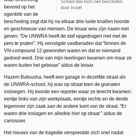
School dan toch niet beschoten
bevond op het
door Israël
ogenblik van de
beschieting zegt dat hij na elkaar drie luide knallen hoorde
en geschreeuw van mensen. De leraar wou zijn naam niet
geven: “De UNWRA heeft de staf opgedragen niet met de
pers te praten”. Hij vervolgde vastberaden dat “binnen de
VN-compound 12 gewonden waren en dat er niemand
gedood werd. Drie van mijn leerlingen kwamen om maar ze
waren buiten het gebouw” aldus de leraar.
Hazem Balousha, heeft een garage in dezelfde straat als
de UNWRA-school, hij was op straat toen de granaten
insloegen. Hij toonde een reporter waar ze terecht kwamen:
eentje links van zijn werkplaats, eentje rechts en de derde
tegenover zijn zaak aan de andere kant van de straat. “Er
waren drie inslagen en alledrie hier op straat ” aldus de
carrossier.
Het nieuws van de tragedie verspreidde zich snel nadat