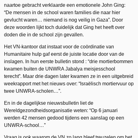
naartoe gebracht verklaarde een emotionele John Ging:
“De mensen in de school waren families die naar hier
gevlucht waren… niemand is nog veilig in Gaza”. Door
deze woorden lijkt toch duidelijk dat Ging het heeft over
doden die in de school zijn gevallen.
Het VN-kantoor dat instaat voor de coördinatie van
Humanitaire hulp gaf eerst de juiste locatie door van de
inslagen. In hun eerste bulletin stond : “drie mortierbommen
kwamen buiten de UNWRA Jabalya meisjesschool
terecht”. Maar drie dagen later kwamen ze in een uitgebreid
weekrapport met het nieuws over: “Israëlisch mortiervuur op
twee UNWRA-scholen…”.
En in de dagelijkse nieuwsbulletin liet de
Wereldgezondheidsorganisatie weten: “Op 6 januari
werden 42 mensen gedood tijdens een aanslag op een
UNWRA-school…”
Vraag is ook waarom de VN zo lang bleef treuzelen om het