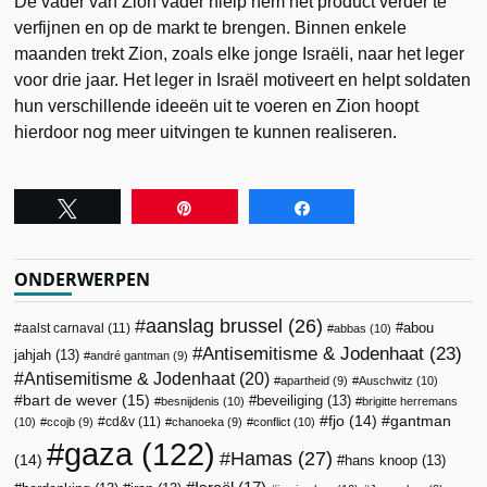
De vader van Zion vader hielp hem het product verder te
verfijnen en op de markt te brengen. Binnen enkele
maanden trekt Zion, zoals elke jonge Israëli, naar het leger
voor drie jaar. Het leger in Israël motiveert en helpt soldaten
hun verschillende ideeën uit te voeren en Zion hoopt
hierdoor nog meer uitvingen te kunnen realiseren.
Tweet
Pin
Share
ONDERWERPEN
aanslag brussel
(26)
abou
aalst carnaval
(11)
abbas
(10)
Antisemitisme & Jodenhaat
(23)
jahjah
(13)
andré gantman
(9)
Antisemitisme & Jodenhaat
(20)
apartheid
(9)
Auschwitz
(10)
bart de wever
(15)
beveiliging
(13)
besnijdenis
(10)
brigitte herremans
fjo
(14)
gantman
cd&v
(11)
(10)
ccojb
(9)
chanoeka
(9)
conflict
(10)
gaza
(122)
Hamas
(27)
(14)
hans knoop
(13)