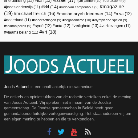
Israël
(17)
herdenking
(13)
iran
(13)
jan jambon
(10)
Jeruzalem
(9)
magazine
kkl
(14)
joods onderwijs
(11)
ludo van campenhout
(9)
(19)
michael freilich
(16)
moshe aryeh friedman
(14)
n-va
(12)
nederland
(11)
nederzettingen
(9)
negationisme
(10)
olympische spelen
(9)
veiligheid
(13)
syrië
(12)
unia
(12)
verkiezingen
(11)
shimon peres
(9)
vrt
(18)
vlaams belang
(11)
Joods Actueel
is een onafhankelijk nieuwsmedium.
De artikels en opiniestukken van de redactie vertolken enkel de mening
van Joods Actueel. Wij spreken niet in naam van de Joodse
gemeenschap. De Joodse gemeenschap in België heeft geen
gemandateerde feitelijke vertegenwoordiging. Het staat iedereen vrij om
een eigen mening te hebben en die te verkondigen.