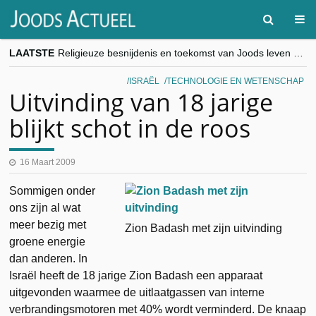
LAATSTE
Religieuze besnijdenis en toekomst van Joods leven centraal tijdens conferentie in Brussel
“Besnijdenisdebat toont hoe moeilijk seculiere Westen minderheden begrijpt”, Jinnih Beels (Vooruit)
CITYTRIP | ROEMENIË – Boekarest: de verrassing van Oost-Europa
ISRAËL
TECHNOLOGIE EN WETENSCHAP
“Vandaag zit elke Jood in België op de beklaagdenbank”
Uitvinding van 18 jarige
goKosher lanceert nieuwe website en samenwerking met Mishpacha voor kosher travel en simchas wereldwijd
blijkt schot in de roos
16 Maart 2009
Sommigen onder
ons zijn al wat
meer bezig met
Zion Badash met zijn uitvinding
groene energie
dan anderen. In
Israël heeft de 18 jarige Zion Badash een apparaat
uitgevonden waarmee de uitlaatgassen van interne
verbrandingsmotoren met 40% wordt verminderd. De knaap