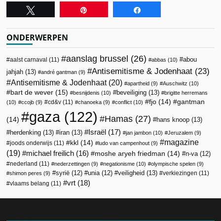
Tweet
Pin
Share
ONDERWERPEN
aanslag brussel
(26)
abou
aalst carnaval
(11)
abbas
(10)
Antisemitisme & Jodenhaat
(23)
jahjah
(13)
andré gantman
(9)
Antisemitisme & Jodenhaat
(20)
apartheid
(9)
Auschwitz
(10)
bart de wever
(15)
beveiliging
(13)
besnijdenis
(10)
brigitte herremans
fjo
(14)
gantman
cd&v
(11)
(10)
ccojb
(9)
chanoeka
(9)
conflict
(10)
gaza
(122)
Hamas
(27)
(14)
hans knoop
(13)
Israël
(17)
herdenking
(13)
iran
(13)
jan jambon
(10)
Jeruzalem
(9)
magazine
kkl
(14)
joods onderwijs
(11)
ludo van campenhout
(9)
(19)
michael freilich
(16)
moshe aryeh friedman
(14)
n-va
(12)
nederland
(11)
nederzettingen
(9)
negationisme
(10)
olympische spelen
(9)
veiligheid
(13)
syrië
(12)
unia
(12)
verkiezingen
(11)
shimon peres
(9)
vrt
(18)
vlaams belang
(11)