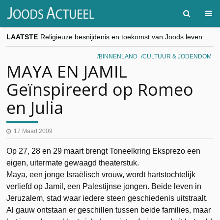
LAATSTE
Religieuze besnijdenis en toekomst van Joods leven centraal tijdens conferentie in Brussel
“Besnijdenisdebat toont hoe moeilijk seculiere Westen minderheden begrijpt”, Jinnih Beels (Vooruit)
CITYTRIP | ROEMENIË – Boekarest: de verrassing van Oost-Europa
BINNENLAND
CULTUUR & JODENDOM
“Vandaag zit elke Jood in België op de beklaagdenbank”
MAYA EN JAMIL
goKosher lanceert nieuwe website en samenwerking met Mishpacha voor kosher travel en simchas wereldwijd
Geïnspireerd op Romeo
en Julia
17 Maart 2009
Op 27, 28 en 29 maart brengt Toneelkring Eksprezo een
eigen, uitermate gewaagd theaterstuk.
Maya, een jonge Israëlisch vrouw, wordt hartstochtelijk
verliefd op Jamil, een Palestijnse jongen. Beide leven in
Jeruzalem, stad waar iedere steen geschiedenis uitstraalt.
Al gauw ontstaan er geschillen tussen beide families, maar