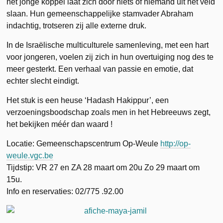
het jonge koppel laat zich door niets of niemand uit het veld
slaan. Hun gemeenschappelijke stamvader Abraham
indachtig, trotseren zij alle externe druk.
In de Israëlische multiculturele samenleving, met een hart
voor jongeren, voelen zij zich in hun overtuiging nog des te
meer gesterkt. Een verhaal van passie en emotie, dat
echter slecht eindigt.
Het stuk is een heuse ‘Hadash Hakippur’, een
verzoeningsboodschap zoals men in het Hebreeuws zegt,
het bekijken méér dan waard !
Locatie: Gemeenschapscentrum Op-Weule
http://op-
weule.vgc.be
Tijdstip: VR 27 en ZA 28 maart om 20u Zo 29 maart om
15u.
Info en reservaties: 02/775 .92.00