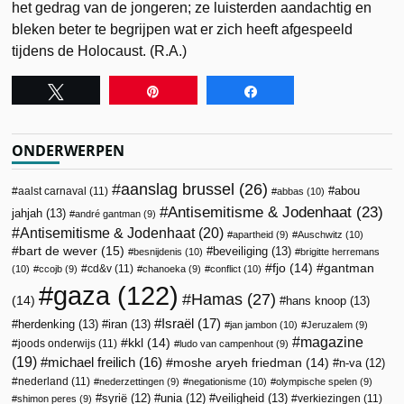
het gedrag van de jongeren; ze luisterden aandachtig en
bleken beter te begrijpen wat er zich heeft afgespeeld
tijdens de Holocaust. (R.A.)
Tweet
Pin
Share
ONDERWERPEN
aanslag brussel
(26)
abou
aalst carnaval
(11)
abbas
(10)
Antisemitisme & Jodenhaat
(23)
jahjah
(13)
andré gantman
(9)
Antisemitisme & Jodenhaat
(20)
apartheid
(9)
Auschwitz
(10)
bart de wever
(15)
beveiliging
(13)
besnijdenis
(10)
brigitte herremans
fjo
(14)
gantman
cd&v
(11)
(10)
ccojb
(9)
chanoeka
(9)
conflict
(10)
gaza
(122)
Hamas
(27)
(14)
hans knoop
(13)
Israël
(17)
herdenking
(13)
iran
(13)
jan jambon
(10)
Jeruzalem
(9)
magazine
kkl
(14)
joods onderwijs
(11)
ludo van campenhout
(9)
(19)
michael freilich
(16)
moshe aryeh friedman
(14)
n-va
(12)
nederland
(11)
nederzettingen
(9)
negationisme
(10)
olympische spelen
(9)
veiligheid
(13)
syrië
(12)
unia
(12)
verkiezingen
(11)
shimon peres
(9)