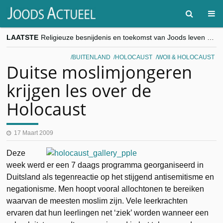
LAATSTE
Religieuze besnijdenis en toekomst van Joods leven centraal tijdens conferentie in Brussel
“Besnijdenisdebat toont hoe moeilijk seculiere Westen minderheden begrijpt”, Jinnih Beels (Vooruit)
CITYTRIP | ROEMENIË – Boekarest: de verrassing van Oost-Europa
BUITENLAND
HOLOCAUST
WOII & HOLOCAUST
“Vandaag zit elke Jood in België op de beklaagdenbank”
Duitse moslimjongeren
goKosher lanceert nieuwe website en samenwerking met Mishpacha voor kosher travel en simchas wereldwijd
krijgen les over de
Holocaust
17 Maart 2009
Deze
week werd er een 7 daags programma georganiseerd in
Duitsland als tegenreactie op het stijgend antisemitisme en
negationisme. Men hoopt vooral allochtonen te bereiken
waarvan de meesten moslim zijn. Vele leerkrachten
ervaren dat hun leerlingen net ‘ziek’ worden wanneer een