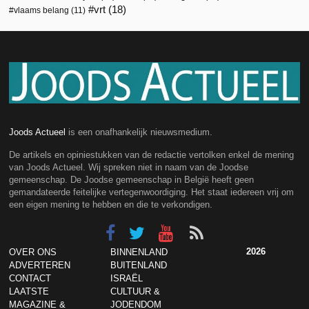
vrt
(18)
vlaams belang
(11)
Joods Actueel
is een onafhankelijk nieuwsmedium.
De artikels en opiniestukken van de redactie vertolken enkel de mening
van Joods Actueel. Wij spreken niet in naam van de Joodse
gemeenschap. De Joodse gemeenschap in België heeft geen
gemandateerde feitelijke vertegenwoordiging. Het staat iedereen vrij om
een eigen mening te hebben en die te verkondigen.
2026
OVER ONS
BINNENLAND
ADVERTEREN
BUITENLAND
CONTACT
ISRAËL
LAATSTE
CULTUUR &
MAGAZINE &
JODENDOM