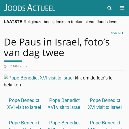
LAATSTE
Religieuze besnijdenis en toekomst van Joods leven centraal tijdens conferentie in Brussel
“Besnijdenisdebat toont hoe moeilijk seculiere Westen minderheden begrijpt”, Jinnih Beels (Vooruit)
CITYTRIP | ROEMENIË – Boekarest: de verrassing van Oost-Europa
ISRAËL
“Vandaag zit elke Jood in België op de beklaagdenbank”
De Paus in Israel, foto’s
goKosher lanceert nieuwe website en samenwerking met Mishpacha voor kosher travel en simchas wereldwijd
van dag twee
12 Mei 2009
klik om de foto’s te
bekijken
Pope Benedict
Pope Benedict
Pope Benedict
XVI visit to Israel
XVI visit to Israel
XVI visit to Israel
Pope Benedict
Pope Benedict
Pope Benedict