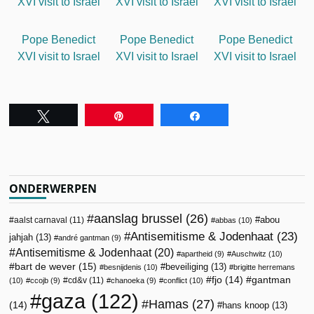
XVI visit to Israel
XVI visit to Israel
XVI visit to Israel
Pope Benedict
Pope Benedict
Pope Benedict
XVI visit to Israel
XVI visit to Israel
XVI visit to Israel
Tweet
Pin
Share
ONDERWERPEN
aanslag brussel
(26)
abou
aalst carnaval
(11)
abbas
(10)
Antisemitisme & Jodenhaat
(23)
jahjah
(13)
andré gantman
(9)
Antisemitisme & Jodenhaat
(20)
apartheid
(9)
Auschwitz
(10)
bart de wever
(15)
beveiliging
(13)
besnijdenis
(10)
brigitte herremans
fjo
(14)
gantman
cd&v
(11)
(10)
ccojb
(9)
chanoeka
(9)
conflict
(10)
gaza
(122)
Hamas
(27)
(14)
hans knoop
(13)