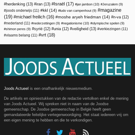
Israël
(17)
herdenking
(13)
iran
(13)
jan jambon
(10)
Jeruzalem
(9)
magazine
kkl
(14)
joods onderwijs
(11)
ludo van campenhout
(9)
(19)
michael freilich
(16)
moshe aryeh friedman
(14)
n-va
(12)
nederland
(11)
nederzettingen
(9)
negationisme
(10)
olympische spelen
(9)
veiligheid
(13)
syrië
(12)
unia
(12)
verkiezingen
(11)
shimon peres
(9)
vrt
(18)
vlaams belang
(11)
Joods Actueel
is een onafhankelijk nieuwsmedium.
De artikels en opiniestukken van de redactie vertolken enkel de mening
van Joods Actueel. Wij spreken niet in naam van de Joodse
gemeenschap. De Joodse gemeenschap in België heeft geen
gemandateerde feitelijke vertegenwoordiging. Het staat iedereen vrij om
een eigen mening te hebben en die te verkondigen.