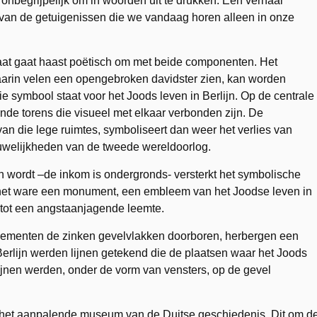
n onbegrijpelijk om in woorden uit te drukken. Een verhaal
rvan de getuigenissen die we vandaag horen alleen in onze
laat gaat haast poëtisch om met beide componenten. Het
aarin velen een opengebroken davidster zien, kan worden
die symbool staat voor het Joods leven in Berlijn. Op de centrale
nde torens die visueel met elkaar verbonden zijn. De
an die lege ruimtes, symboliseert dan weer het verlies van
ruwelijkheden van de tweede wereldoorlog.
ken wordt –de inkom is ondergronds- versterkt het symbolische
 het ware een monument, een embleem van het Joodse leven in
 tot een angstaanjagende leemte.
jnelementen de zinken gevelvlakken doorboren, herbergen een
Berlijn werden lijnen getekend die de plaatsen waar het Joods
lijnen werden, onder de vorm van vensters, op de gevel
 het aanpalende museum van de Duitse geschiedenis. Dit om d