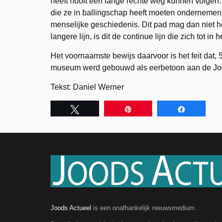
heeft nooit een lange rechte weg kunnen volgen
die ze in ballingschap heeft moeten ondernemen
menselijke geschiedenis. Dit pad mag dan niet het
langere lijn, is dit de continue lijn die zich tot in 
Het voornaamste bewijs daarvoor is het feit dat,
museum werd gebouwd als eerbetoon aan de Joods
Tekst: Daniel Werner
Tweet
Pin
Share
Joods Actueel
is een onafhankelijk nieuwsmedium.