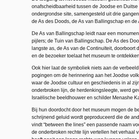
onafscheidbaarheid tussen de Joodse en Duitse 
ondergrondse site, samengesteld uit drie gangen
de As des Doods, de As van Ballingschap en de A
De As van Ballingschap leidt naar een monument 
pijlers; de Tuin van Ballingschap. De As des Doo
langste as, de As van de Continuïteit, doorboort
en de bezoeker toelaat het museum te ontdekken
Ook hier laat de symboliek niets aan de verbeel
pogingen om de herinnering aan het Joodse volk
waar de Joodse cultuur en geschiedenis in al zi
onderbroken lijn, de herdenkingsleegte, werd ge
Israëlische beeldhouwer en schilder Menashe Ka
Bij hun doordocht door het museum mogen de be
schrijnend geluid wordt geproduceerd die de an
vindt “between the lines” een passende naam voor
de onderbroken rechte lijn vertellen het verhaa