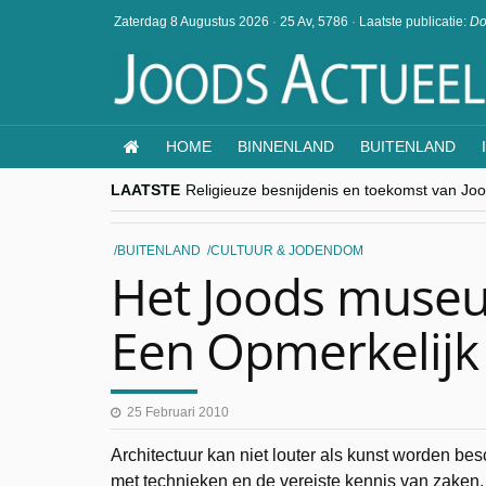
Zaterdag 8 Augustus 2026
·
25 Av, 5786
·
Laatste publicatie:
Do
HOME
BINNENLAND
BUITENLAND
LAATSTE
Religieuze besnijdenis en toekomst van Jood
“Besnijdenisdebat toont hoe moeilijk seculi
CITYTRIP | ROEMENIË – Boekarest: de ver
“Vandaag zit elke Jood in België op de bek
BUITENLAND
CULTUUR & JODENDOM
goKosher lanceert nieuwe website en same
Het Joods museu
Een Opmerkelijk
25 Februari 2010
Architectuur kan niet louter als kunst worden b
met technieken en de vereiste kennis van zaken.