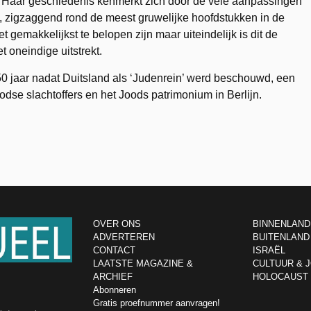
. Haar geschiedenis kenmerkt zich door de vele aanpassingen
, zigzaggend rond de meest gruwelijke hoofdstukken in de
 gemakkelijkst te belopen zijn maar uiteindelijk is dit de
het oneindige uitstrekt.
 50 jaar nadat Duitsland als ‘Judenrein’ werd beschouwd, een
e slachtoffers en het Joods patrimonium in Berlijn.
OVER ONS
BINNENLAND
ADVERTEREN
BUITENLAND
CONTACT
ISRAËL
LAATSTE MAGAZINE &
CULTUUR & 
ARCHIEF
HOLOCAUST
Abonneren
Gratis proefnummer aanvragen!