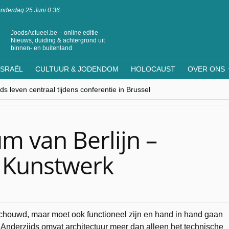
nderdag 25 Juni 0:36
JoodsActueel.be – online editie
Nieuws, duiding & achtergrond uit
binnen- en buitenland
ISRAËL
CULTUUR & JODENDOM
HOLOCAUST
OVER ONS
s leven centraal tijdens conferentie in Brussel
ere Westen minderheden begrijpt”, Jinnih Beels (Vooruit)
rassing van Oost-Europa
laagdenbank”
nwerking met Mishpacha voor kosher travel en simchas wereldwijd
m van Berlijn –
 Kunstwerk
eschouwd, maar moet ook functioneel zijn en hand in hand gaan
 Anderzijds omvat architectuur meer dan alleen het technische