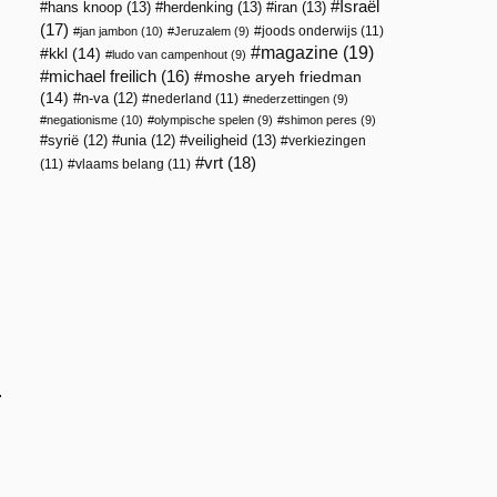
Israël
hans knoop
(13)
herdenking
(13)
iran
(13)
(17)
joods onderwijs
(11)
jan jambon
(10)
Jeruzalem
(9)
magazine
(19)
kkl
(14)
ludo van campenhout
(9)
michael freilich
(16)
moshe aryeh friedman
(14)
n-va
(12)
nederland
(11)
nederzettingen
(9)
negationisme
(10)
olympische spelen
(9)
shimon peres
(9)
veiligheid
(13)
syrië
(12)
unia
(12)
verkiezingen
vrt
(18)
(11)
vlaams belang
(11)
.