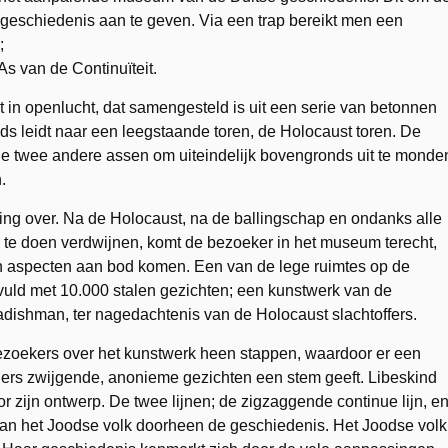
geschiedenis aan te geven. Via een trap bereikt men een
;
s van de Continuïteit.
in openlucht, dat samengesteld is uit een serie van betonnen
ds leidt naar een leegstaande toren, de Holocaust toren. De
 de twee andere assen om uiteindelijk bovengronds uit te monde
.
ding over. Na de Holocaust, na de ballingschap en ondanks alle
 te doen verdwijnen, komt de bezoeker in het museum terecht,
jn aspecten aan bod komen. Een van de lege ruimtes op de
vuld met 10.000 stalen gezichten; een kunstwerk van de
dishman, ter nagedachtenis van de Holocaust slachtoffers.
zoekers over het kunstwerk heen stappen, waardoor er een
ders zwijgende, anonieme gezichten een stem geeft. Libeskind
 zijn ontwerp. De twee lijnen; de zigzaggende continue lijn, e
l van het Joodse volk doorheen de geschiedenis. Het Joodse volk