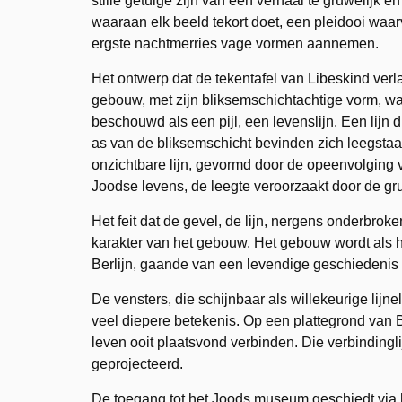
stille getuige zijn van een verhaal te gruwelijk e
waaraan elk beeld tekort doet, een pleidooi waa
ergste nachtmerries vage vormen aannemen.
Het ontwerp dat de tekentafel van Libeskind ver
gebouw, met zijn bliksemschichtachtige vorm, w
beschouwd als een pijl, een levenslijn. Een lijn 
as van de bliksemschicht bevinden zich leegstaa
onzichtbare lijn, gevormd door de opeenvolging v
Joodse levens, de leegte veroorzaakt door de g
Het feit dat de gevel, de lijn, nergens onderbro
karakter van het gebouw. Het gebouw wordt als
Berlijn, gaande van een levendige geschiedenis
De vensters, die schijnbaar als willekeurige li
veel diepere betekenis. Op een plattegrond van 
leven ooit plaatsvond verbinden. Die verbinding
geprojecteerd.
De toegang tot het Joods museum geschiedt via