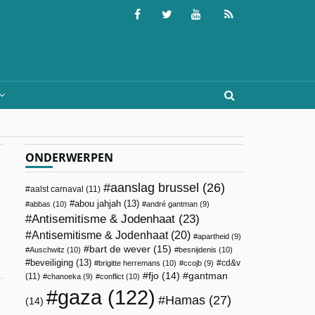
ONDERWERPEN
aanslag brussel
(26)
aalst carnaval
(11)
abou jahjah
(13)
abbas
(10)
andré gantman
(9)
Antisemitisme & Jodenhaat
(23)
Antisemitisme & Jodenhaat
(20)
apartheid
(9)
bart de wever
(15)
Auschwitz
(10)
besnijdenis
(10)
beveiliging
(13)
cd&v
brigitte herremans
(10)
ccojb
(9)
fjo
(14)
gantman
(11)
chanoeka
(9)
conflict
(10)
gaza
(122)
Hamas
(27)
(14)