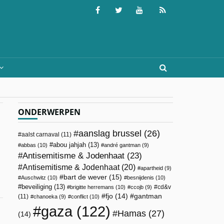
ONDERWERPEN
aanslag brussel
(26)
aalst carnaval
(11)
abou jahjah
(13)
abbas
(10)
andré gantman
(9)
Antisemitisme & Jodenhaat
(23)
Antisemitisme & Jodenhaat
(20)
apartheid
(9)
bart de wever
(15)
Auschwitz
(10)
besnijdenis
(10)
beveiliging
(13)
cd&v
brigitte herremans
(10)
ccojb
(9)
fjo
(14)
gantman
(11)
chanoeka
(9)
conflict
(10)
gaza
(122)
Hamas
(27)
(14)