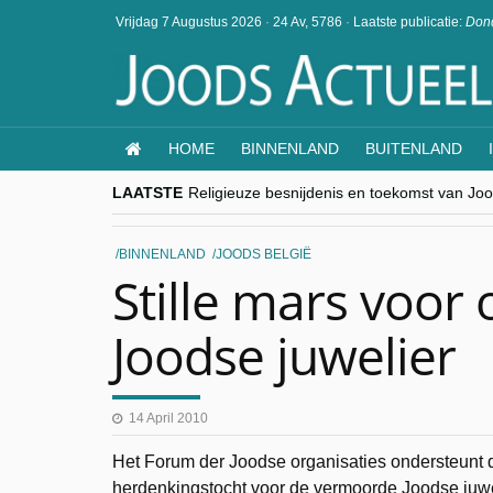
Vrijdag 7 Augustus 2026
·
24 Av, 5786
·
Laatste publicatie:
Dond
HOME
BINNENLAND
BUITENLAND
LAATSTE
Religieuze besnijdenis en toekomst van Jood
“Besnijdenisdebat toont hoe moeilijk seculi
CITYTRIP | ROEMENIË – Boekarest: de ver
“Vandaag zit elke Jood in België op de bek
BINNENLAND
JOODS BELGIË
goKosher lanceert nieuwe website en same
Stille mars voo
Joodse juwelier
14 April 2010
Het Forum der Joodse organisaties ondersteunt d
herdenkingstocht voor de vermoorde Joodse juwe