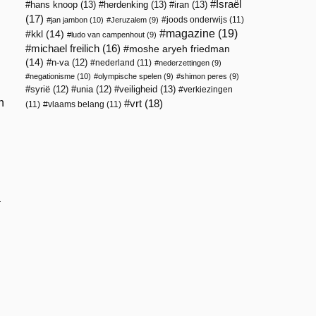
Israël
hans knoop
(13)
herdenking
(13)
iran
(13)
(17)
joods onderwijs
(11)
jan jambon
(10)
Jeruzalem
(9)
magazine
(19)
kkl
(14)
ludo van campenhout
(9)
michael freilich
(16)
moshe aryeh friedman
(14)
n-va
(12)
nederland
(11)
nederzettingen
(9)
negationisme
(10)
olympische spelen
(9)
shimon peres
(9)
veiligheid
(13)
syrië
(12)
unia
(12)
verkiezingen
n
vrt
(18)
(11)
vlaams belang
(11)
a