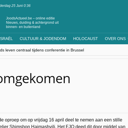
erdag 25 Juni 0:36
JoodsActueel.be – online editie
Nieuws, duiding & achtergrond uit
binnen- en buitenland
ISRAËL
CULTUUR & JODENDOM
HOLOCAUST
OVER ONS
s leven centraal tijdens conferentie in Brussel
ere Westen minderheden begrijpt”, Jinnih Beels (Vooruit)
rassing van Oost-Europa
laagdenbank”
nwerking met Mishpacha voor kosher travel en simchas wereldwijd
r omgekomen
e oproep om op vrijdag 16 april deel te nemen aan een stille
lier Shimshon Haimashvili. Het FJO deed dit door middel van