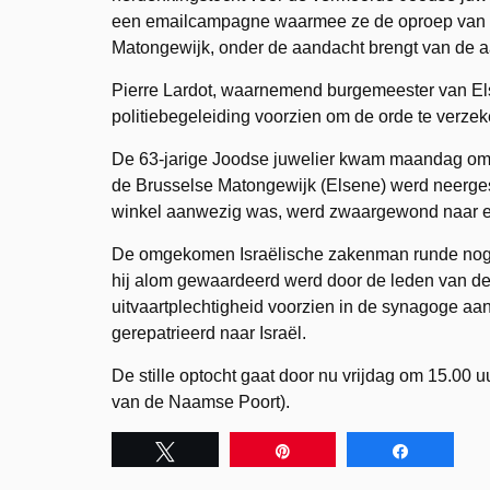
een emailcampagne waarmee ze de oproep van
Matongewijk, onder de aandacht brengt van de a
Pierre Lardot, waarnemend burgemeester van El
politiebegeleiding voorzien om de orde te verzek
De 63-jarige Joodse juwelier kwam maandag om he
de Brusselse Matongewijk (Elsene) werd neergesc
winkel aanwezig was, werd zwaargewond naar ee
De omgekomen Israëlische zakenman runde nog t
hij alom gewaardeerd werd door de leden van d
uitvaartplechtigheid voorzien in de synagoge aan 
gerepatrieerd naar Israël.
De stille optocht gaat door nu vrijdag om 15.00 u
van de Naamse Poort).
Tweet
Pin
Share