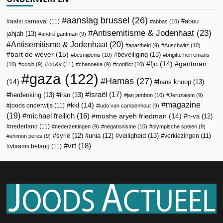
aanslag brussel
(26)
abou
aalst carnaval
(11)
abbas
(10)
Antisemitisme & Jodenhaat
(23)
jahjah
(13)
andré gantman
(9)
Antisemitisme & Jodenhaat
(20)
apartheid
(9)
Auschwitz
(10)
bart de wever
(15)
beveiliging
(13)
besnijdenis
(10)
brigitte herremans
fjo
(14)
gantman
cd&v
(11)
(10)
ccojb
(9)
chanoeka
(9)
conflict
(10)
gaza
(122)
Hamas
(27)
(14)
hans knoop
(13)
Israël
(17)
herdenking
(13)
iran
(13)
jan jambon
(10)
Jeruzalem
(9)
magazine
kkl
(14)
joods onderwijs
(11)
ludo van campenhout
(9)
(19)
michael freilich
(16)
moshe aryeh friedman
(14)
n-va
(12)
nederland
(11)
nederzettingen
(9)
negationisme
(10)
olympische spelen
(9)
veiligheid
(13)
syrië
(12)
unia
(12)
verkiezingen
(11)
shimon peres
(9)
vrt
(18)
vlaams belang
(11)