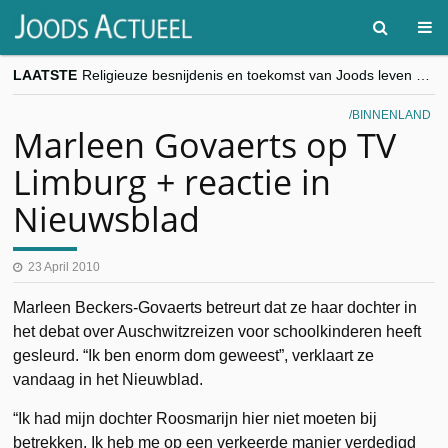
LAATSTE
Religieuze besnijdenis en toekomst van Joods leven centraal tijdens conferentie in Brussel
“Besnijdenisdebat toont hoe moeilijk seculiere Westen minderheden begrijpt”, Jinnih Beels (Vooruit)
CITYTRIP | ROEMENIË – Boekarest: de verrassing van Oost-Europa
BINNENLAND
“Vandaag zit elke Jood in België op de beklaagdenbank”
Marleen Govaerts op TV
goKosher lanceert nieuwe website en samenwerking met Mishpacha voor kosher travel en simchas wereldwijd
Limburg + reactie in
Nieuwsblad
23 April 2010
Marleen Beckers-Govaerts betreurt dat ze haar dochter in
het debat over Auschwitzreizen voor schoolkinderen heeft
gesleurd. “Ik ben enorm dom geweest”, verklaart ze
vandaag in het Nieuwblad.
“Ik had mijn dochter Roosmarijn hier niet moeten bij
betrekken. Ik heb me op een verkeerde manier verdedigd