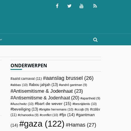
ONDERWERPEN
aanslag brussel
(26)
aalst carnaval
(11)
abou jahjah
(13)
abbas
(10)
andré gantman
(9)
Antisemitisme & Jodenhaat
(23)
Antisemitisme & Jodenhaat
(20)
apartheid
(9)
bart de wever
(15)
Auschwitz
(10)
besnijdenis
(10)
beveiliging
(13)
cd&v
brigitte herremans
(10)
ccojb
(9)
fjo
(14)
gantman
(11)
chanoeka
(9)
conflict
(10)
gaza
(122)
Hamas
(27)
(14)