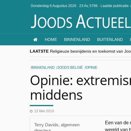
Donderdag 6 Augustus 2026
·
23 Av, 5786
·
Laatste publicatie:
HOME
BINNENLAND
BUITENLAND
LAATSTE
Religieuze besnijdenis en toekomst van Jood
“Besnijdenisdebat toont hoe moeilijk seculi
CITYTRIP | ROEMENIË – Boekarest: de ver
“Vandaag zit elke Jood in België op de bek
BINNENLAND
JOODS BELGIË
OPINIE
goKosher lanceert nieuwe website en same
Opinie: extremi
middens
12 Mei 2010
Een van de 
Terry Davids, algemeen
wereld van h
directeur