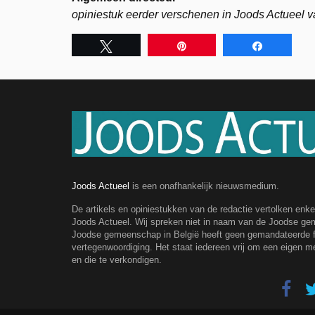
opiniestuk eerder verschenen in Joods Actueel v
Tweet
Pin
Share
Joods Actueel
is een onafhankelijk nieuwsmedium.
De artikels en opiniestukken van de redactie vertolken enk
Joods Actueel. Wij spreken niet in naam van de Joodse g
Joodse gemeenschap in België heeft geen gemandateerde fe
vertegenwoordiging. Het staat iedereen vrij om een eigen m
en die te verkondigen.