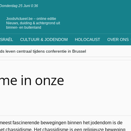
Donderdag 25 Juni 0:36
JoodsActueel.be – online editie
Nieuws, duiding & achtergrond uit
binnen- en buitenland
ISRAËL
CULTUUR & JODENDOM
HOLOCAUST
OVER ONS
s leven centraal tijdens conferentie in Brussel
ere Westen minderheden begrijpt”, Jinnih Beels (Vooruit)
rassing van Oost-Europa
laagdenbank”
nwerking met Mishpacha voor kosher travel en simchas wereldwijd
sme in onze
meest fascinerende bewegingen binnen het jodendom is de
et chassidisme. Het chassidisme is een religieuze beweging