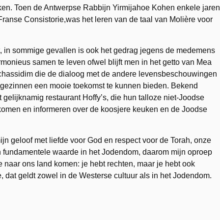
reken. Toen de Antwerpse Rabbijn Yirmijahoe Kohen enkele jaren
Franse Consistorie,was het leren van de taal van Molière voor
rgt, in sommige gevallen is ook het gedrag jegens de medemens
monieus samen te leven ofwel blijft men in het getto van Mea
 de chassidim die de dialoog met de andere levensbeschouwingen
e gezinnen een mooie toekomst te kunnen bieden. Bekend
t gelijknamig restaurant Hoffy’s, die hun talloze niet-Joodse
lkomen en informeren over de koosjere keuken en de Joodse
d mijn geloof met liefde voor God en respect voor de Torah, onze
 een fundamentele waarde in het Jodendom, daarom mijn oproep
e naar ons land komen: je hebt rechten, maar je hebt ook
, dat geldt zowel in de Westerse cultuur als in het Jodendom.