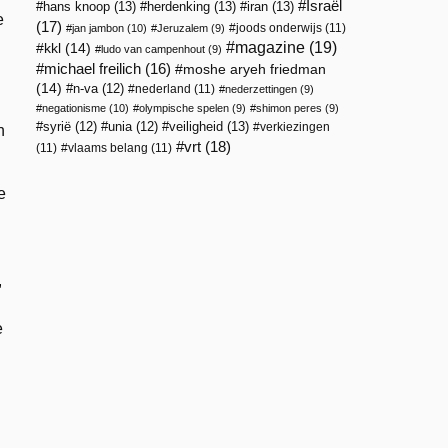
Israël
hans knoop
(13)
herdenking
(13)
iran
(13)
e
(17)
joods onderwijs
(11)
jan jambon
(10)
Jeruzalem
(9)
magazine
(19)
kkl
(14)
ludo van campenhout
(9)
michael freilich
(16)
moshe aryeh friedman
(14)
n-va
(12)
nederland
(11)
nederzettingen
(9)
negationisme
(10)
olympische spelen
(9)
shimon peres
(9)
veiligheid
(13)
syrië
(12)
unia
(12)
verkiezingen
n
vrt
(18)
(11)
vlaams belang
(11)
e
,
e