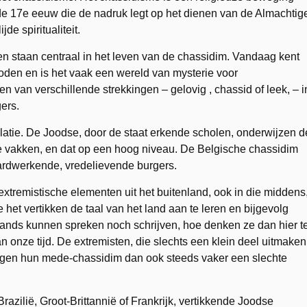
de 17e eeuw die de nadruk legt op het dienen van de Almachtig
de spiritualiteit.
en staan centraal in het leven van de chassidim. Vandaag kent
joden en is het vaak een wereld van mysterie voor
 van verschillende strekkingen – gelovig , chassid of leek, – i
ers.
latie. De Joodse, door de staat erkende scholen, onderwijzen d
uze vakken, en dat op een hoog niveau. De Belgische chassidim
hardwerkende, vredelievende burgers.
extremistische elementen uit het buitenland, ook in die middens
 het vertikken de taal van het land aan te leren en bijgevolg
ands kunnen spreken noch schrijven, hoe denken ze dan hier t
 onze tijd. De extremisten, die slechts een klein deel uitmaken
rgen hun mede-chassidim dan ook steeds vaker een slechte
Brazilië, Groot-Brittannië of Frankrijk, vertikkende Joodse