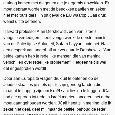
dialoog komen met diegenen die je ergernis opwekken. Er
moet gepraat worden met de betrokken partijen en zeker
niet met ‘outsiders’, in dit geval de EU waarop JCall druk
wenst uit te oefenen.
Harvard professor Alan Dershowitz, een van Israëls
vurigste verdedigers, heeft vorige week de eerste minister
van de Palestijnse Autoriteit, Salam Fayyad, ontmoet. Na
een gesprek van anderhalf uur verklaarde Dershowitz: “Aan
beide kanten heb je redelijke mensen die van mening
verschillen over redelijke problemen”. Hetgeen telt is wel
dat er gesproken wordt!
Door aan Europa te vragen druk uit te oefenen op de
Joodse staat los je niets op. Er zijn genoeg landen die
maar al te happig zijn om Israël sancties op te leggen. JCall
had die oproep tot rede in Israël moeten lanceren, het debat
moet daar gehouden worden. JCall heeft zijn mening, die ik
zeker niet deel, geef mij maar de petitie ‘behoud de rede’