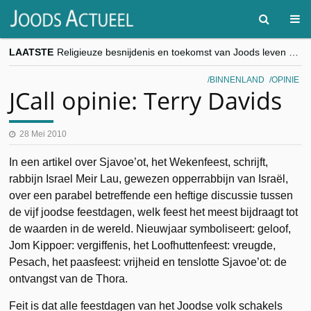
LAATSTE
Religieuze besnijdenis en toekomst van Joods leven centraal tijdens conferentie in Brussel
“Besnijdenisdebat toont hoe moeilijk seculiere Westen minderheden begrijpt”, Jinnih Beels (Vooruit)
CITYTRIP | ROEMENIË – Boekarest: de verrassing van Oost-Europa
BINNENLAND
OPINIE
“Vandaag zit elke Jood in België op de beklaagdenbank”
JCall opinie: Terry Davids
goKosher lanceert nieuwe website en samenwerking met Mishpacha voor kosher travel en simchas wereldwijd
28 Mei 2010
In een artikel over Sjavoe’ot, het Wekenfeest, schrijft,
rabbijn Israel Meir Lau, gewezen opperrabbijn van Israël,
over een parabel betreffende een heftige discussie tussen
de vijf joodse feestdagen, welk feest het meest bijdraagt tot
de waarden in de wereld. Nieuwjaar symboliseert: geloof,
Jom Kippoer: vergiffenis, het Loofhuttenfeest: vreugde,
Pesach, het paasfeest: vrijheid en tenslotte Sjavoe’ot: de
ontvangst van de Thora.
Feit is dat alle feestdagen van het Joodse volk schakels