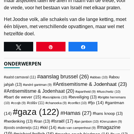
maar alsjeblieft laten we allen in naam van de vrede, voor
de vrede, voor het bestaan van Israël met elkaar praten.
Het Joodse volk, alle schakels van die lange ketting, moet
één blijven, met verschillende opvattingen, maar wel met
hetzelfde doel.
Tweet
Pin
Share
ONDERWERPEN
aanslag brussel
(26)
abou
aalst carnaval
(11)
abbas
(10)
Antisemitisme & Jodenhaat
(23)
jahjah
(13)
andré gantman
(9)
Antisemitisme & Jodenhaat
(20)
apartheid
(9)
Auschwitz
(10)
bart de wever
(15)
beveiliging
(13)
besnijdenis
(10)
brigitte herremans
fjo
(14)
gantman
cd&v
(11)
(10)
ccojb
(9)
chanoeka
(9)
conflict
(10)
gaza
(122)
Hamas
(27)
(14)
hans knoop
(13)
Israël
(17)
herdenking
(13)
iran
(13)
jan jambon
(10)
Jeruzalem
(9)
magazine
kkl
(14)
joods onderwijs
(11)
ludo van campenhout
(9)
(19)
michael freilich
(16)