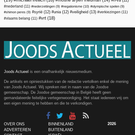
moshe aryeh friedman
(14)
n-va
(12)
nederland
(11)
nederzettingen
(9)
negationisme
(10)
olympische spelen
(9)
veiligheid
(13)
syrië
(12)
unia
(12)
verkiezingen
(11)
shimon peres
(9)
vrt
(18)
vlaams belang
(11)
Joods Actueel
is een onafhankelijk nieuwsmedium.
De artikels en opiniestukken van de redactie vertolken enkel de mening
van Joods Actueel. Wij spreken niet in naam van de Joodse
gemeenschap. De Joodse gemeenschap in België heeft geen
gemandateerde feitelijke vertegenwoordiging. Het staat iedereen vrij om
een eigen mening te hebben en die te verkondigen.
2026
OVER ONS
BINNENLAND
ADVERTEREN
BUITENLAND