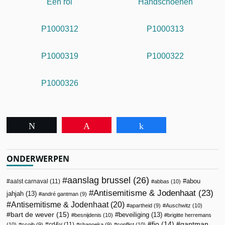
Eén rol
Handschoenen
P1000312
P1000313
P1000319
P1000322
P1000326
Tweet
Pin
Share
ONDERWERPEN
aanslag brussel
(26)
abou
aalst carnaval
(11)
abbas
(10)
Antisemitisme & Jodenhaat
(23)
jahjah
(13)
andré gantman
(9)
Antisemitisme & Jodenhaat
(20)
apartheid
(9)
Auschwitz
(10)
bart de wever
(15)
beveiliging
(13)
besnijdenis
(10)
brigitte herremans
fjo
(14)
gantman
cd&v
(11)
(10)
ccojb
(9)
chanoeka
(9)
conflict
(10)