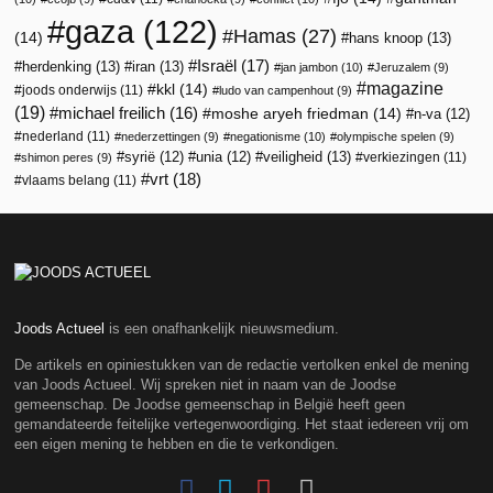
gaza
(122)
Hamas
(27)
(14)
hans knoop
(13)
Israël
(17)
herdenking
(13)
iran
(13)
jan jambon
(10)
Jeruzalem
(9)
magazine
kkl
(14)
joods onderwijs
(11)
ludo van campenhout
(9)
(19)
michael freilich
(16)
moshe aryeh friedman
(14)
n-va
(12)
nederland
(11)
nederzettingen
(9)
negationisme
(10)
olympische spelen
(9)
veiligheid
(13)
syrië
(12)
unia
(12)
verkiezingen
(11)
shimon peres
(9)
vrt
(18)
vlaams belang
(11)
Joods Actueel
is een onafhankelijk nieuwsmedium.
De artikels en opiniestukken van de redactie vertolken enkel de mening
van Joods Actueel. Wij spreken niet in naam van de Joodse
gemeenschap. De Joodse gemeenschap in België heeft geen
gemandateerde feitelijke vertegenwoordiging. Het staat iedereen vrij om
een eigen mening te hebben en die te verkondigen.