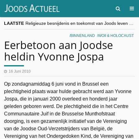
LAATSTE
Religieuze besnijdenis en toekomst van Joods leven centraal tijdens conferentie in Brussel
“Besnijdenisdebat toont hoe moeilijk seculiere Westen minderheden begrijpt”, Jinnih Beels (Vooruit)
CITYTRIP | ROEMENIË – Boekarest: de verrassing van Oost-Europa
BINNENLAND
WOII & HOLOCAUST
“Vandaag zit elke Jood in België op de beklaagdenbank”
Eerbetoon aan Joodse
goKosher lanceert nieuwe website en samenwerking met Mishpacha voor kosher travel en simchas wereldwijd
heldin Yvonne Jospa
16 Juni 2010
Op zondagnamiddag 6 juni vond in Brussel een
plechtigheid plaats waar hulde gebracht werd aan Yvonne
Jospa, die in januari 2000 overleed en honderd jaar
geleden geboren werd. De plechtigheid die in het Centre
Communautaire Juif in de Brusselse Munthofstraat
doorging, is een gezamenlijk initiatief van de Vereniging
van de Joodse Oud-Verzetstrijders van België, de
Vereniging van het Ondergedoken Kind, de Vereniging van