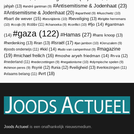
Antisemitisme & Jodenhaat
(23)
jahjah
(13)
andré gantman
(9)
Antisemitisme & Jodenhaat
(20)
apartheid
(9)
Auschwitz
(10)
bart de wever
(15)
beveiliging
(13)
besnijdenis
(10)
brigitte herremans
fjo
(14)
gantman
cd&v
(11)
(10)
ccojb
(9)
chanoeka
(9)
conflict
(10)
gaza
(122)
Hamas
(27)
(14)
hans knoop
(13)
Israël
(17)
herdenking
(13)
iran
(13)
jan jambon
(10)
Jeruzalem
(9)
magazine
kkl
(14)
joods onderwijs
(11)
ludo van campenhout
(9)
(19)
michael freilich
(16)
moshe aryeh friedman
(14)
n-va
(12)
nederland
(11)
nederzettingen
(9)
negationisme
(10)
olympische spelen
(9)
veiligheid
(13)
syrië
(12)
unia
(12)
verkiezingen
(11)
shimon peres
(9)
vrt
(18)
vlaams belang
(11)
Joods Actueel
is een onafhankelijk nieuwsmedium.