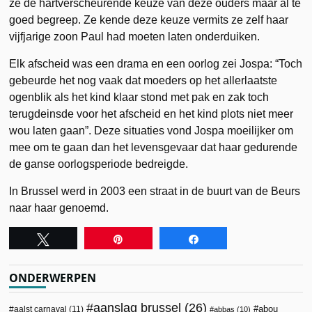
ze de hartverscheurende keuze van deze ouders maar al te
goed begreep. Ze kende deze keuze vermits ze zelf haar
vijfjarige zoon Paul had moeten laten onderduiken.
Elk afscheid was een drama en een oorlog zei Jospa: “Toch
gebeurde het nog vaak dat moeders op het allerlaatste
ogenblik als het kind klaar stond met pak en zak toch
terugdeinsde voor het afscheid en het kind plots niet meer
wou laten gaan”. Deze situaties vond Jospa moeilijker om
mee om te gaan dan het levensgevaar dat haar gedurende
de ganse oorlogsperiode bedreigde.
In Brussel werd in 2003 een straat in de buurt van de Beurs
naar haar genoemd.
Tweet
Pin
Share
ONDERWERPEN
aanslag brussel
(26)
abou
aalst carnaval
(11)
abbas
(10)