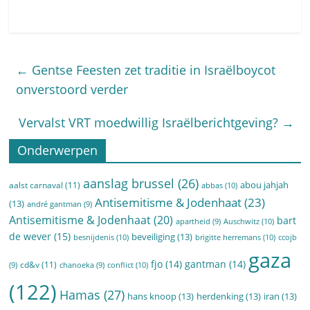
←
Gentse Feesten zet traditie in Israëlboycot
onverstoord verder
Vervalst VRT moedwillig Israëlberichtgeving?
→
Onderwerpen
aanslag brussel
(26)
abou jahjah
aalst carnaval
(11)
abbas
(10)
Antisemitisme & Jodenhaat
(23)
(13)
andré gantman
(9)
Antisemitisme & Jodenhaat
(20)
bart
Auschwitz
(10)
apartheid
(9)
de wever
(15)
beveiliging
(13)
besnijdenis
(10)
brigitte herremans
(10)
ccojb
gaza
fjo
(14)
gantman
(14)
cd&v
(11)
conflict
(10)
(9)
chanoeka
(9)
(122)
Hamas
(27)
hans knoop
(13)
herdenking
(13)
iran
(13)