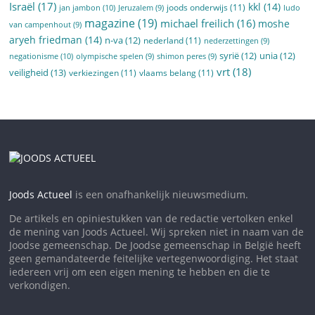
Israël
(17)
kkl
(14)
joods onderwijs
(11)
jan jambon
(10)
Jeruzalem
(9)
ludo
magazine
(19)
michael freilich
(16)
moshe
van campenhout
(9)
aryeh friedman
(14)
n-va
(12)
nederland
(11)
nederzettingen
(9)
syrië
(12)
unia
(12)
negationisme
(10)
olympische spelen
(9)
shimon peres
(9)
vrt
(18)
veiligheid
(13)
verkiezingen
(11)
vlaams belang
(11)
Joods Actueel
is een onafhankelijk nieuwsmedium.
De artikels en opiniestukken van de redactie vertolken enkel
de mening van Joods Actueel. Wij spreken niet in naam van de
Joodse gemeenschap. De Joodse gemeenschap in België heeft
geen gemandateerde feitelijke vertegenwoordiging. Het staat
iedereen vrij om een eigen mening te hebben en die te
verkondigen.