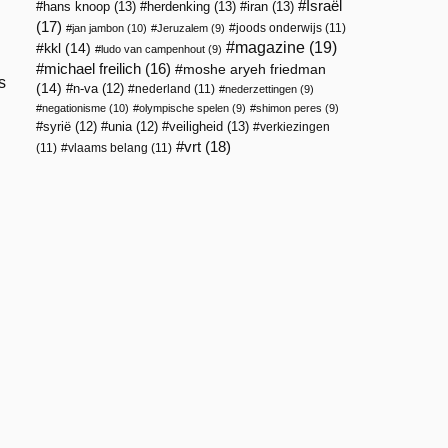
Israël
hans knoop
(13)
herdenking
(13)
iran
(13)
(17)
joods onderwijs
(11)
jan jambon
(10)
Jeruzalem
(9)
magazine
(19)
kkl
(14)
ludo van campenhout
(9)
michael freilich
(16)
moshe aryeh friedman
s
(14)
n-va
(12)
nederland
(11)
nederzettingen
(9)
l
negationisme
(10)
olympische spelen
(9)
shimon peres
(9)
veiligheid
(13)
syrië
(12)
unia
(12)
verkiezingen
vrt
(18)
(11)
vlaams belang
(11)