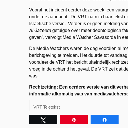
Vooral het incident eerder deze week, een vuurg
onder de aandacht. De VRT nam in haar tekst enk
Israëlische versie. Verder is er geen melding van
Al-Jazeera
getuigde over meer deontologisch fat
gaven”, vervolgt Media Watcher Savasorda in een
De Media Watchers waren de dag voordien al met
berichtgeving te melden. Het duurde tot vandaa
vooraleer de VRT het bericht uiteindelijk rechtze
vroeg in de ochtend het geval. De VRT zei dat d
was.
Rechtzetting: Een eerdere versie van dit ver
informatie afkomstig was van mediawatchers
VRT Teletekst
Tweet
Pin
Share