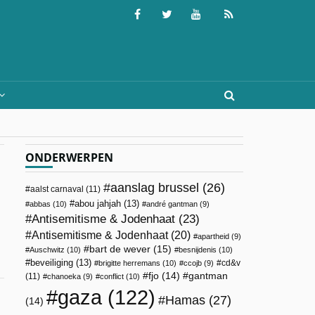
ONDERWERPEN
aanslag brussel
(26)
aalst carnaval
(11)
abou jahjah
(13)
abbas
(10)
andré gantman
(9)
Antisemitisme & Jodenhaat
(23)
Antisemitisme & Jodenhaat
(20)
apartheid
(9)
bart de wever
(15)
Auschwitz
(10)
besnijdenis
(10)
beveiliging
(13)
cd&v
brigitte herremans
(10)
ccojb
(9)
fjo
(14)
gantman
(11)
chanoeka
(9)
conflict
(10)
gaza
(122)
Hamas
(27)
(14)