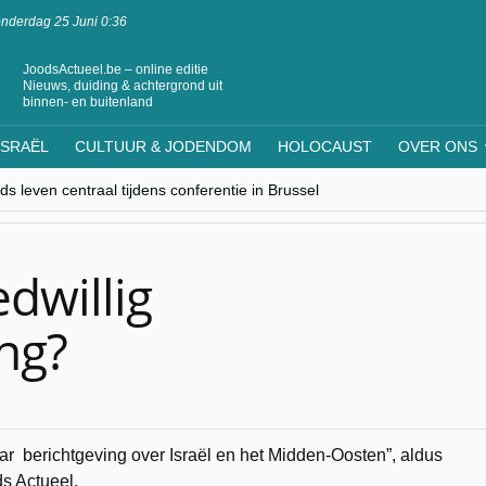
nderdag 25 Juni 0:36
JoodsActueel.be – online editie
Nieuws, duiding & achtergrond uit
binnen- en buitenland
ISRAËL
CULTUUR & JODENDOM
HOLOCAUST
OVER ONS
s leven centraal tijdens conferentie in Brussel
ere Westen minderheden begrijpt”, Jinnih Beels (Vooruit)
rassing van Oost-Europa
laagdenbank”
nwerking met Mishpacha voor kosher travel en simchas wereldwijd
dwillig
ing?
aar berichtgeving over Israël en het Midden-Oosten”, aldus
s Actueel.