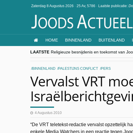
Zaterdag 8 Augustus 2026
·
25 Av, 5786
·
Laatste publicatie:
Do
HOME
BINNENLAND
BUITENLAND
LAATSTE
Religieuze besnijdenis en toekomst van Jood
“Besnijdenisdebat toont hoe moeilijk seculi
CITYTRIP | ROEMENIË – Boekarest: de ver
“Vandaag zit elke Jood in België op de bek
BINNENLAND
PALESTIJNS CONFLICT
PERS
goKosher lanceert nieuwe website en same
Vervalst VRT moe
Israëlberichtgev
4 Augustus 2010
“De VRT teletekst-redactie vervalst opzettelijk h
enkele Media Watchers in een reactie tegen Jood