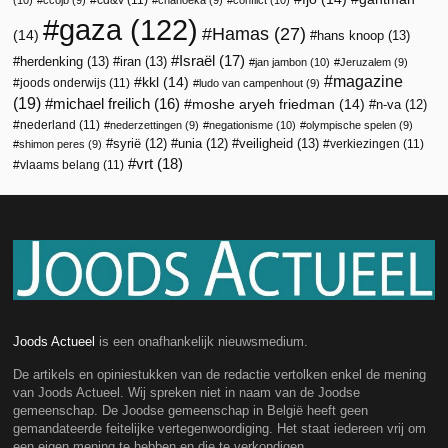
gaza
(122)
Hamas
(27)
(14)
hans knoop
(13)
Israël
(17)
herdenking
(13)
iran
(13)
jan jambon
(10)
Jeruzalem
(9)
magazine
kkl
(14)
joods onderwijs
(11)
ludo van campenhout
(9)
(19)
michael freilich
(16)
moshe aryeh friedman
(14)
n-va
(12)
nederland
(11)
nederzettingen
(9)
negationisme
(10)
olympische spelen
(9)
veiligheid
(13)
syrië
(12)
unia
(12)
verkiezingen
(11)
shimon peres
(9)
vrt
(18)
vlaams belang
(11)
Joods Actueel
is een onafhankelijk nieuwsmedium.
De artikels en opiniestukken van de redactie vertolken enkel de mening
van Joods Actueel. Wij spreken niet in naam van de Joodse
gemeenschap. De Joodse gemeenschap in België heeft geen
gemandateerde feitelijke vertegenwoordiging. Het staat iedereen vrij om
een eigen mening te hebben en die te verkondigen.