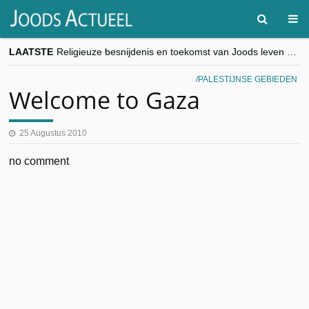
LAATSTE
Religieuze besnijdenis en toekomst van Joods leven centraal tijdens conferentie in Brussel
“Besnijdenisdebat toont hoe moeilijk seculiere Westen minderheden begrijpt”, Jinnih Beels (Vooruit)
CITYTRIP | ROEMENIË – Boekarest: de verrassing van Oost-Europa
PALESTIJNSE GEBIEDEN
“Vandaag zit elke Jood in België op de beklaagdenbank”
Welcome to Gaza
goKosher lanceert nieuwe website en samenwerking met Mishpacha voor kosher travel en simchas wereldwijd
25 Augustus 2010
no comment