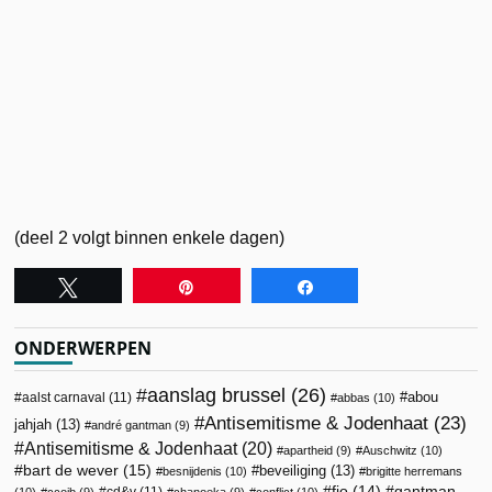
(deel 2 volgt binnen enkele dagen)
Tweet
Pin
Share
ONDERWERPEN
aanslag brussel
(26)
abou
aalst carnaval
(11)
abbas
(10)
Antisemitisme & Jodenhaat
(23)
jahjah
(13)
andré gantman
(9)
Antisemitisme & Jodenhaat
(20)
apartheid
(9)
Auschwitz
(10)
bart de wever
(15)
beveiliging
(13)
besnijdenis
(10)
brigitte herremans
fjo
(14)
gantman
cd&v
(11)
(10)
ccojb
(9)
chanoeka
(9)
conflict
(10)