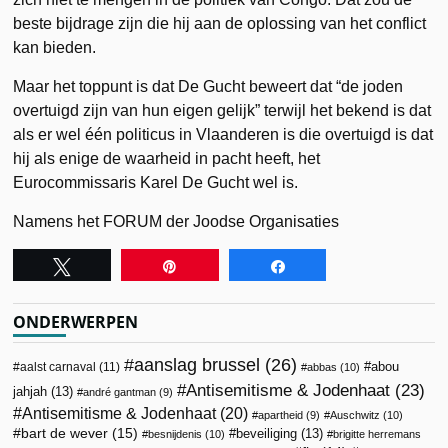
beste bijdrage zijn die hij aan de oplossing van het conflict
kan bieden.
Maar het toppunt is dat De Gucht beweert dat “de joden
overtuigd zijn van hun eigen gelijk” terwijl het bekend is dat
als er wel één politicus in Vlaanderen is die overtuigd is dat
hij als enige de waarheid in pacht heeft, het
Eurocommissaris Karel De Gucht wel is.
Namens het FORUM der Joodse Organisaties
Tweet
Pin
Share
ONDERWERPEN
aanslag brussel
(26)
abou
aalst carnaval
(11)
abbas
(10)
Antisemitisme & Jodenhaat
(23)
jahjah
(13)
andré gantman
(9)
Antisemitisme & Jodenhaat
(20)
apartheid
(9)
Auschwitz
(10)
bart de wever
(15)
beveiliging
(13)
besnijdenis
(10)
brigitte herremans