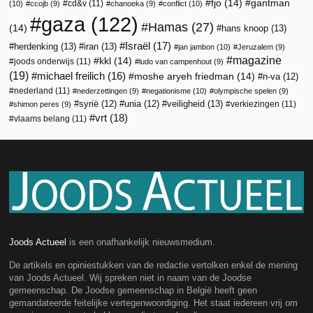
fjo
(14)
gantman
cd&v
(11)
(10)
ccojb
(9)
chanoeka
(9)
conflict
(10)
gaza
(122)
Hamas
(27)
(14)
hans knoop
(13)
Israël
(17)
herdenking
(13)
iran
(13)
jan jambon
(10)
Jeruzalem
(9)
magazine
kkl
(14)
joods onderwijs
(11)
ludo van campenhout
(9)
(19)
michael freilich
(16)
moshe aryeh friedman
(14)
n-va
(12)
nederland
(11)
nederzettingen
(9)
negationisme
(10)
olympische spelen
(9)
veiligheid
(13)
syrië
(12)
unia
(12)
verkiezingen
(11)
shimon peres
(9)
vrt
(18)
vlaams belang
(11)
Joods Actueel
is een onafhankelijk nieuwsmedium.
De artikels en opiniestukken van de redactie vertolken enkel de mening
van Joods Actueel. Wij spreken niet in naam van de Joodse
gemeenschap. De Joodse gemeenschap in België heeft geen
gemandateerde feitelijke vertegenwoordiging. Het staat iedereen vrij om