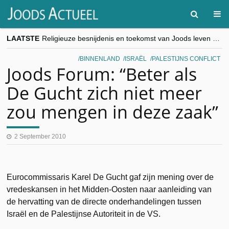
LAATSTE
Religieuze besnijdenis en toekomst van Joods leven centraal tijdens conferentie in Brussel
“Besnijdenisdebat toont hoe moeilijk seculiere Westen minderheden begrijpt”, Jinnih Beels (Vooruit)
CITYTRIP | ROEMENIË – Boekarest: de verrassing van Oost-Europa
BINNENLAND
ISRAËL
PALESTIJNS CONFLICT
“Vandaag zit elke Jood in België op de beklaagdenbank”
Joods Forum: “Beter als
goKosher lanceert nieuwe website en samenwerking met Mishpacha voor kosher travel en simchas wereldwijd
De Gucht zich niet meer
zou mengen in deze zaak”
2 September 2010
Eurocommissaris Karel De Gucht gaf zijn mening over de
vredeskansen in het Midden-Oosten naar aanleiding van
de hervatting van de directe onderhandelingen tussen
Israël en de Palestijnse Autoriteit in de VS.