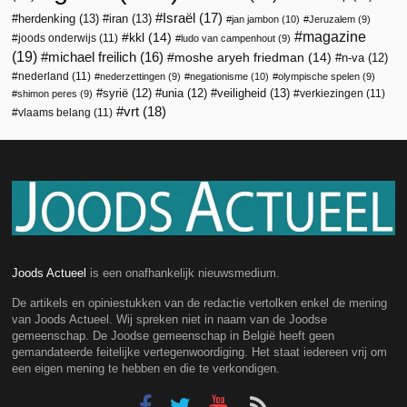
Israël
(17)
herdenking
(13)
iran
(13)
jan jambon
(10)
Jeruzalem
(9)
magazine
kkl
(14)
joods onderwijs
(11)
ludo van campenhout
(9)
(19)
michael freilich
(16)
moshe aryeh friedman
(14)
n-va
(12)
nederland
(11)
nederzettingen
(9)
negationisme
(10)
olympische spelen
(9)
veiligheid
(13)
syrië
(12)
unia
(12)
verkiezingen
(11)
shimon peres
(9)
vrt
(18)
vlaams belang
(11)
Joods Actueel
is een onafhankelijk nieuwsmedium.
De artikels en opiniestukken van de redactie vertolken enkel de mening
van Joods Actueel. Wij spreken niet in naam van de Joodse
gemeenschap. De Joodse gemeenschap in België heeft geen
gemandateerde feitelijke vertegenwoordiging. Het staat iedereen vrij om
een eigen mening te hebben en die te verkondigen.