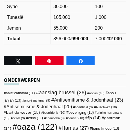
Syrië
30.000
100
Tunesië
105.000
1.000
Jemen
55.000
200
Totaal
856.000/
996.000
7.000/
32.000
Tweet
Pin
Share
ONDERWERPEN
aanslag brussel
(26)
abou
aalst carnaval
(11)
abbas
(10)
Antisemitisme & Jodenhaat
(23)
jahjah
(13)
andré gantman
(9)
Antisemitisme & Jodenhaat
(20)
apartheid
(9)
Auschwitz
(10)
bart de wever
(15)
beveiliging
(13)
besnijdenis
(10)
brigitte herremans
fjo
(14)
gantman
cd&v
(11)
(10)
ccojb
(9)
chanoeka
(9)
conflict
(10)
gaza
(122)
Hamas
(27)
(14)
hans knoop
(13)