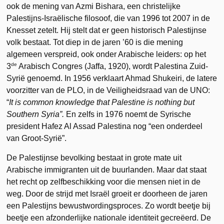
ook de mening van Azmi Bishara, een christelijke
Palestijns-Israëlische filosoof, die van 1996 tot 2007 in de
Knesset zetelt. Hij stelt dat er geen historisch Palestijnse
volk bestaat. Tot diep in de jaren ’60 is die mening
algemeen verspreid, ook onder Arabische leiders: op het
de
3
Arabisch Congres (Jaffa, 1920), wordt Palestina Zuid-
Syrië genoemd. In 1956 verklaart Ahmad Shukeiri, de latere
voorzitter van de PLO, in de Veiligheidsraad van de UNO:
“
It is common knowledge that Palestine is nothing but
Southern Syria”.
En zelfs in 1976 noemt de Syrische
president Hafez Al Assad Palestina nog “een onderdeel
van Groot-Syrië”.
De Palestijnse bevolking bestaat in grote mate uit
Arabische immigranten uit de buurlanden. Maar dat staat
het recht op zelfbeschikking voor die mensen niet in de
weg. Door de strijd met Israël groeit er doorheen de jaren
een Palestijns bewustwordingsproces. Zo wordt beetje bij
beetje een afzonderlijke nationale identiteit gecreëerd. De