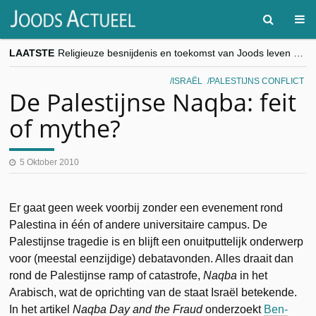
LAATSTE
Religieuze besnijdenis en toekomst van Joods leven centraal tijdens conferentie in Brussel
“Besnijdenisdebat toont hoe moeilijk seculiere Westen minderheden begrijpt”, Jinnih Beels (Vooruit)
CITYTRIP | ROEMENIË – Boekarest: de verrassing van Oost-Europa
ISRAËL
PALESTIJNS CONFLICT
“Vandaag zit elke Jood in België op de beklaagdenbank”
De Palestijnse Naqba: feit
goKosher lanceert nieuwe website en samenwerking met Mishpacha voor kosher travel en simchas wereldwijd
of mythe?
5 Oktober 2010
Er gaat geen week voorbij zonder een evenement rond
Palestina in één of andere universitaire campus. De
Palestijnse tragedie is en blijft een onuitputtelijk onderwerp
voor (meestal eenzijdige) debatavonden. Alles draait dan
rond de Palestijnse ramp of catastrofe,
Naqba
in het
Arabisch, wat de oprichting van de staat Israël betekende.
In het artikel
Naqba Day and the Fraud
onderzoekt
Ben-