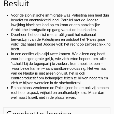
Besluit
Voor de zionistische immigratie was Palestina een heel dun
bevolkt en onontwikkeld land. Parallel met de Joodse
inwijking bloeit het land op en komt er een aanzienlijke
Arabische immigratie op gang vanuit de buurlanden.
Doorheen het conflict met Israël groeit het nationaal
bewustzijn van de Palestijnen en ontstaat het ‘Palestijnse
volk’, dat naast het Joodse volk het recht op zelfbeschikking
heeft.
In een conflict zijn altijd twee kanten. Wie alleen oog heeft
voor het eigen grote gelijk, wie zich ertoe beperkt om alle
’schuld’ bij de tegenpartij te zoeken, komt nooit tot een –
voor beide kanten – aanvaardbare oplossing. Het verhaal
van de Naqba is niet alleen onjuist, het is ook
contraproductief om belangrijke feiten te blijven negeren en
zich te blijven wentelen in de slachtofferrol.
En nochtans verdienen de Palestijnen beter: ook zij hebben
recht op respect, vrijheid en onafhankelijkheid. Maar dan
wel naast Israël, niet in de plaats ervan.
Geschatte Joodse