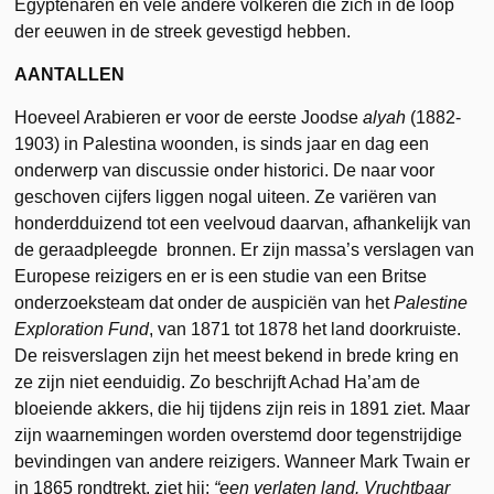
Egyptenaren en vele andere volkeren die zich in de loop
der eeuwen in de streek gevestigd hebben.
AANTALLEN
Hoeveel Arabieren er voor de eerste Joodse
alyah
(1882-
1903) in Palestina woonden, is sinds jaar en dag een
onderwerp van discussie onder historici. De naar voor
geschoven cijfers liggen nogal uiteen. Ze variëren van
honderdduizend tot een veelvoud daarvan, afhankelijk van
de geraadpleegde bronnen. Er zijn massa’s verslagen van
Europese reizigers en er is een studie van een Britse
onderzoeksteam dat onder de auspiciën van het
Palestine
Exploration Fund
, van 1871 tot 1878 het land doorkruiste.
De reisverslagen zijn het meest bekend in brede kring en
ze zijn niet eenduidig. Zo beschrijft Achad Ha’am de
bloeiende akkers, die hij tijdens zijn reis in 1891 ziet. Maar
zijn waarnemingen worden overstemd door tegenstrijdige
bevindingen van andere reizigers. Wanneer Mark Twain er
in 1865 rondtrekt, ziet hij:
“een verlaten land. Vruchtbaar