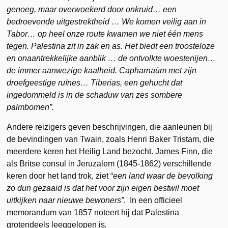
genoeg, maar overwoekerd door onkruid… een
bedroevende uitgestrektheid … We komen veilig aan in
Tabor… op heel onze route kwamen we niet één mens
tegen. Palestina zit in zak en as. Het biedt een troosteloze
en onaantrekkelijke aanblik … de ontvolkte woestenijen…
de immer aanwezige kaalheid. Capharnaüm met zijn
droefgeestige ruïnes… Tiberias, een gehucht dat
ingedommeld is in de schaduw van zes sombere
palmbomen”.
Andere reizigers geven beschrijvingen, die aanleunen bij
de bevindingen van
Twain, zoals Henri Baker Tristam, die
meerdere keren het Heilig Land bezocht. James Finn, die
als Britse consul in Jeruzalem (1845-1862) verschillende
keren door het land trok, ziet “
een land
waar de bevolking
zo dun gezaaid is dat het voor zijn eigen bestwil moet
uitkijken naar nieuwe bewoners”
. In een officieel
memorandum van 1857 noteert hij dat Palestina
grotendeels leeggelopen is
.