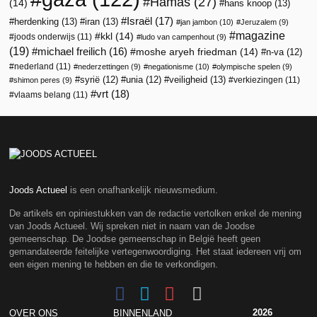
Hamas
(27)
(14)
hans knoop
(13)
Israël
(17)
herdenking
(13)
iran
(13)
jan jambon
(10)
Jeruzalem
(9)
magazine
kkl
(14)
joods onderwijs
(11)
ludo van campenhout
(9)
(19)
michael freilich
(16)
moshe aryeh friedman
(14)
n-va
(12)
nederland
(11)
nederzettingen
(9)
negationisme
(10)
olympische spelen
(9)
veiligheid
(13)
syrië
(12)
unia
(12)
verkiezingen
(11)
shimon peres
(9)
vrt
(18)
vlaams belang
(11)
Joods Actueel
is een onafhankelijk nieuwsmedium.
De artikels en opiniestukken van de redactie vertolken enkel de mening
van Joods Actueel. Wij spreken niet in naam van de Joodse
gemeenschap. De Joodse gemeenschap in België heeft geen
gemandateerde feitelijke vertegenwoordiging. Het staat iedereen vrij om
een eigen mening te hebben en die te verkondigen.
2026
OVER ONS
BINNENLAND