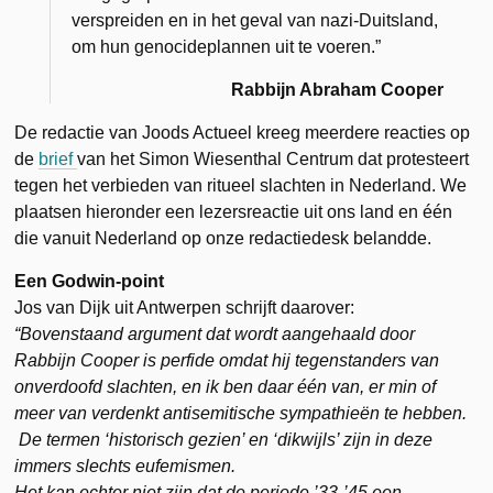
verspreiden en in het geval van nazi-Duitsland,
om hun genocideplannen uit te voeren.”
Rabbijn Abraham Cooper
De redactie van Joods Actueel kreeg meerdere reacties op
de
brief
van het Simon Wiesenthal Centrum dat protesteert
tegen het verbieden van ritueel slachten in Nederland. We
plaatsen hieronder een lezersreactie uit ons land en één
die vanuit Nederland op onze redactiedesk belandde.
Een Godwin-point
Jos van Dijk uit Antwerpen schrijft daarover:
“Bovenstaand argument dat wordt aangehaald door
Rabbijn Cooper is perfide omdat hij tegenstanders van
onverdoofd slachten, en ik ben daar één van, er min of
meer van verdenkt antisemitische sympathieën te hebben.
De termen ‘historisch gezien’ en ‘dikwijls’ zijn in deze
immers slechts eufemismen.
Het kan echter niet zijn dat de periode ’33-’45 een