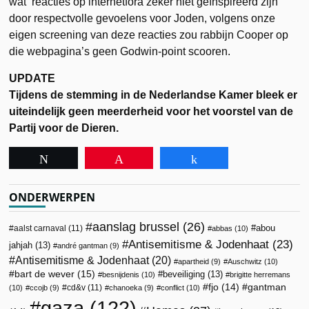
wat reacties op internetfora zeker niet geïnspireerd zijn
door respectvolle gevoelens voor Joden, volgens onze
eigen screening van deze reacties zou rabbijn Cooper op
die webpagina’s geen Godwin-point scooren.
UPDATE
Tijdens de stemming in de Nederlandse Kamer bleek er
uiteindelijk geen meerderheid voor het voorstel van de
Partij voor de Dieren.
Tweet
Pin
Share
ONDERWERPEN
aanslag brussel
(26)
abou
aalst carnaval
(11)
abbas
(10)
Antisemitisme & Jodenhaat
(23)
jahjah
(13)
andré gantman
(9)
Antisemitisme & Jodenhaat
(20)
apartheid
(9)
Auschwitz
(10)
bart de wever
(15)
beveiliging
(13)
besnijdenis
(10)
brigitte herremans
fjo
(14)
gantman
cd&v
(11)
(10)
ccojb
(9)
chanoeka
(9)
conflict
(10)
gaza
(122)