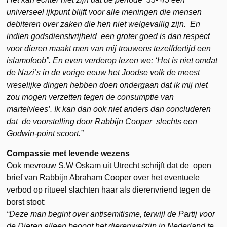
universeel ijkpunt blijft voor alle meningen die mensen
debiteren over zaken die hen niet welgevallig zijn. En
indien godsdienstvrijheid een groter goed is dan respect
voor dieren maakt men van mij trouwens tezelfdertijd een
islamofoob”. En even verderop lezen we: ‘Het is niet omdat
de Nazi’s in de vorige eeuw het Joodse volk de meest
vreselijke dingen hebben doen ondergaan dat ik mij niet
zou mogen verzetten tegen de consumptie van
martelvlees’. Ik kan dan ook niet anders dan concluderen
dat de voorstelling door Rabbijn Cooper slechts een
Godwin-point scoort.”
Compassie met levende wezens
Ook mevrouw S.W Oskam uit Utrecht schrijft dat de open
brief van Rabbijn Abraham Cooper over het eventuele
verbod op ritueel slachten haar als dierenvriend tegen de
borst stoot:
“Deze man begint over antisemitisme, terwijl de Partij voor
de Dieren alleen beoogt het dierenwelzijn in Nederland te