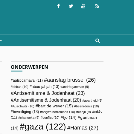
ONDERWERPEN
aanslag brussel
(26)
aalst carnaval
(11)
abou jahjah
(13)
abbas
(10)
andré gantman
(9)
Antisemitisme & Jodenhaat
(23)
Antisemitisme & Jodenhaat
(20)
apartheid
(9)
bart de wever
(15)
Auschwitz
(10)
besnijdenis
(10)
beveiliging
(13)
cd&v
brigitte herremans
(10)
ccojb
(9)
fjo
(14)
gantman
(11)
chanoeka
(9)
conflict
(10)
gaza
(122)
Hamas
(27)
(14)