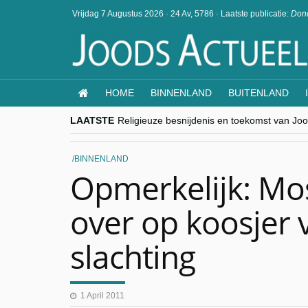
Vrijdag 7 Augustus 2026
·
24 Av, 5786
·
Laatste publicatie:
Dond
HOME
BINNENLAND
BUITENLAND
LAATSTE
Religieuze besnijdenis en toekomst van Jood
“Besnijdenisdebat toont hoe moeilijk seculi
CITYTRIP | ROEMENIË – Boekarest: de ver
“Vandaag zit elke Jood in België op de bek
BINNENLAND
goKosher lanceert nieuwe website en same
Opmerkelijk: Mo
over op koosjer v
slachting
1 April 2011