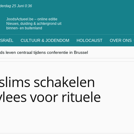
erdag 25 Juni 0:36
JoodsActueel.be – online editie
Nieuws, duiding & achtergrond uit
binnen- en buitenland
ISRAËL
CULTUUR & JODENDOM
HOLOCAUST
OVER ONS
s leven centraal tijdens conferentie in Brussel
ere Westen minderheden begrijpt”, Jinnih Beels (Vooruit)
rassing van Oost-Europa
laagdenbank”
nwerking met Mishpacha voor kosher travel en simchas wereldwijd
slims schakelen
lees voor rituele