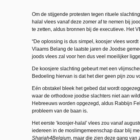
Om de stijgende protesten tegen rituele slachti
halal vlees vanaf deze zomer af te nemen bij jo
te zetten, aldus bronnen bij de executieve. Het V
“De oplossing is dus simpel, koosjer vlees wordt 
Vlaams Belang de laatste jaren de Joodse gemeen
joods vlees zal voor hen dus veel moeilijker ligge
De koosjere slachting gebeurt met een vlijmsche
Bedoeling hiervan is dat het dier geen pijn zou v
Eén obstakel bleek het gebed dat wordt opgezegd 
waar de orthodoxe joodse slachters niet aan wi
Hebreeuws worden opgezegd, aldus Rabbijn Feld
probleem van de baan is.
Het eerste ‘koosjer-halal’ vlees zou vanaf augustu
iedereen in de moslimgemeenschap daar blij mee 
Shariah4Belgium
, maar die zien deze gang van 