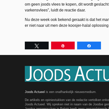
om geen joods vlees te kopen, dit wordt geslacht
varkensvlees”, luidt de reactie daar.
Nu deze week ook bekend geraakt is dat het man
er niet naar uit men deze koosjer-halal oplossin
Tweet
Pin
Share
Joods Actueel
is een onafhankelijk nieuwsmedium.
De artikels en opiniestukken van de redactie vertolken enk
Joods Actueel. Wij spreken niet in naam van de Joodse g
Joodse gemeenschap in België heeft geen gemandateerde fe