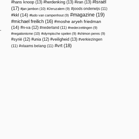
Israël
hans knoop
(13)
herdenking
(13)
iran
(13)
(17)
joods onderwijs
(11)
jan jambon
(10)
Jeruzalem
(9)
magazine
(19)
kkl
(14)
ludo van campenhout
(9)
michael freilich
(16)
moshe aryeh friedman
(14)
n-va
(12)
nederland
(11)
nederzettingen
(9)
.
negationisme
(10)
olympische spelen
(9)
shimon peres
(9)
veiligheid
(13)
syrië
(12)
unia
(12)
verkiezingen
vrt
(18)
(11)
vlaams belang
(11)