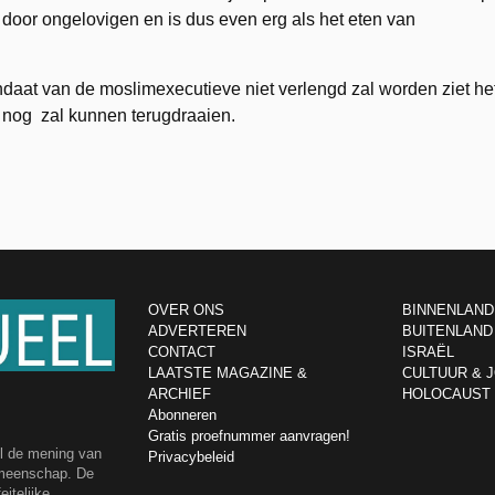
 door ongelovigen en is dus even erg als het eten van
daat van de moslimexecutieve niet verlengd zal worden ziet he
g nog zal kunnen terugdraaien.
OVER ONS
BINNENLAND
ADVERTEREN
BUITENLAND
CONTACT
ISRAËL
LAATSTE MAGAZINE &
CULTUUR & 
ARCHIEF
HOLOCAUST
Abonneren
Gratis proefnummer aanvragen!
el de mening van
Privacybeleid
emeenschap. De
itelijke