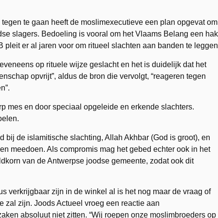
ng tegen te gaan heeft de moslimexecutieve een plan opgevat om
odse slagers. Bedoeling is vooral om het Vlaams Belang een hak
B pleit er al jaren voor om ritueel slachten aan banden te leggen
eveneens op rituele wijze geslacht en het is duidelijk dat het
schap opvrijt”, aldus de bron die vervolgt, “reageren tegen
n”.
rp mes en door speciaal opgeleide en erkende slachters.
oelen.
bij de islamitische slachting, Allah Akhbar (God is groot), en
lden meedoen. Als compromis mag het gebed echter ook in het
korn van de Antwerpse joodse gemeente, zodat ook dit
s verkrijgbaar zijn in de winkel al is het nog maar de vraag of
zal zijn. Joods Actueel vroeg een reactie aan
zaken absoluut niet zitten. “Wij roepen onze moslimbroeders op