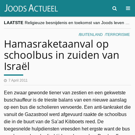
LAATSTE
Religieuze besnijdenis en toekomst van Joods leven centraal tijdens conferentie in Brussel
“Besnijdenisdebat toont hoe moeilijk seculiere Westen minderheden begrijpt”, Jinnih Beels (Vooruit)
CITYTRIP | ROEMENIË – Boekarest: de verrassing van Oost-Europa
BUITENLAND
TERRORISME
“Vandaag zit elke Jood in België op de beklaagdenbank”
Hamasraketaanval op
goKosher lanceert nieuwe website en samenwerking met Mishpacha voor kosher travel en simchas wereldwijd
schoolbus in zuiden van
Israël
7 April 2011
Een zwaar gewonde tiener van zestien en een gekwetste
buschauffeur is de trieste balans van een nieuwe aanslag
op een bus die scholieren vervoerde. Een anti-tankraket die
vanuit de Gazastrool werd afgevuurd raakte de schoolbus
die in de buurt van de Sa’ad Kibboets reed. De
toegesnelde hulpdiensten vreesden het ergste want de bus