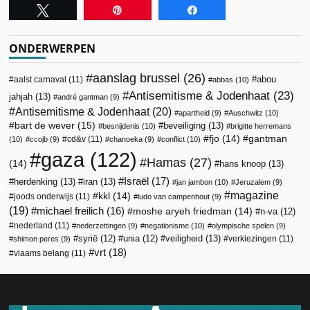
Tweet
Pin
Share
ONDERWERPEN
aanslag brussel
(26)
abou
aalst carnaval
(11)
abbas
(10)
Antisemitisme & Jodenhaat
(23)
jahjah
(13)
andré gantman
(9)
Antisemitisme & Jodenhaat
(20)
apartheid
(9)
Auschwitz
(10)
bart de wever
(15)
beveiliging
(13)
besnijdenis
(10)
brigitte herremans
fjo
(14)
gantman
cd&v
(11)
(10)
ccojb
(9)
chanoeka
(9)
conflict
(10)
gaza
(122)
Hamas
(27)
(14)
hans knoop
(13)
Israël
(17)
herdenking
(13)
iran
(13)
jan jambon
(10)
Jeruzalem
(9)
magazine
kkl
(14)
joods onderwijs
(11)
ludo van campenhout
(9)
(19)
michael freilich
(16)
moshe aryeh friedman
(14)
n-va
(12)
nederland
(11)
nederzettingen
(9)
negationisme
(10)
olympische spelen
(9)
veiligheid
(13)
syrië
(12)
unia
(12)
verkiezingen
(11)
shimon peres
(9)
vrt
(18)
vlaams belang
(11)