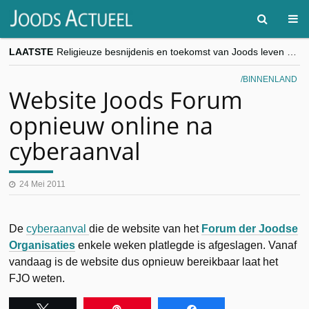
LAATSTE
Religieuze besnijdenis en toekomst van Joods leven centraal tijdens conferentie in Brussel
“Besnijdenisdebat toont hoe moeilijk seculiere Westen minderheden begrijpt”, Jinnih Beels (Vooruit)
CITYTRIP | ROEMENIË – Boekarest: de verrassing van Oost-Europa
BINNENLAND
“Vandaag zit elke Jood in België op de beklaagdenbank”
Website Joods Forum
goKosher lanceert nieuwe website en samenwerking met Mishpacha voor kosher travel en simchas wereldwijd
opnieuw online na
cyberaanval
24 Mei 2011
De
cyberaanval
die de website van het
Forum der Joodse
Organisaties
enkele weken platlegde is afgeslagen. Vanaf
vandaag is de website dus opnieuw bereikbaar laat het
FJO weten.
Tweet
Pin
Share