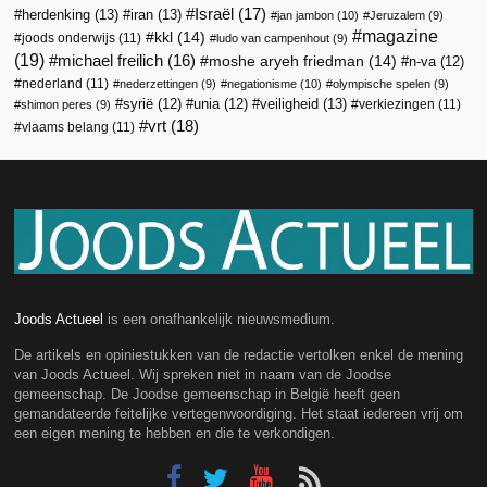
Israël
(17)
herdenking
(13)
iran
(13)
jan jambon
(10)
Jeruzalem
(9)
magazine
kkl
(14)
joods onderwijs
(11)
ludo van campenhout
(9)
(19)
michael freilich
(16)
moshe aryeh friedman
(14)
n-va
(12)
nederland
(11)
nederzettingen
(9)
negationisme
(10)
olympische spelen
(9)
veiligheid
(13)
syrië
(12)
unia
(12)
verkiezingen
(11)
shimon peres
(9)
vrt
(18)
vlaams belang
(11)
Joods Actueel
is een onafhankelijk nieuwsmedium.
De artikels en opiniestukken van de redactie vertolken enkel de mening
van Joods Actueel. Wij spreken niet in naam van de Joodse
gemeenschap. De Joodse gemeenschap in België heeft geen
gemandateerde feitelijke vertegenwoordiging. Het staat iedereen vrij om
een eigen mening te hebben en die te verkondigen.