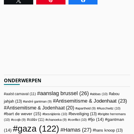
ONDERWERPEN
aanslag brussel
(26)
abou
aalst carnaval
(11)
abbas
(10)
Antisemitisme & Jodenhaat
(23)
jahjah
(13)
andré gantman
(9)
Antisemitisme & Jodenhaat
(20)
apartheid
(9)
Auschwitz
(10)
bart de wever
(15)
beveiliging
(13)
besnijdenis
(10)
brigitte herremans
fjo
(14)
gantman
cd&v
(11)
(10)
ccojb
(9)
chanoeka
(9)
conflict
(10)
gaza
(122)
Hamas
(27)
(14)
hans knoop
(13)