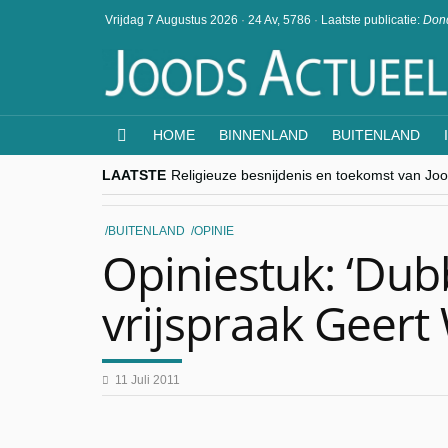
Vrijdag 7 Augustus 2026
·
24 Av, 5786
·
Laatste publicatie:
Dond
HOME
BINNENLAND
BUITENLAND
LAATSTE
Religieuze besnijdenis en toekomst van Jood
“Besnijdenisdebat toont hoe moeilijk seculi
CITYTRIP | ROEMENIË – Boekarest: de ver
“Vandaag zit elke Jood in België op de bek
BUITENLAND
OPINIE
goKosher lanceert nieuwe website en same
Opiniestuk: ‘Dubb
vrijspraak Geert 
11 Juli 2011