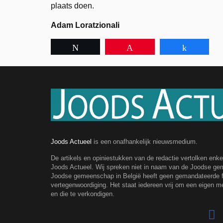
plaats doen.
Adam Loratzionali
Tweet
Pin
Share
Joods Actueel
is een onafhankelijk nieuwsmedium.
De artikels en opiniestukken van de redactie vertolken enk
Joods Actueel. Wij spreken niet in naam van de Joodse g
Joodse gemeenschap in België heeft geen gemandateerde fe
vertegenwoordiging. Het staat iedereen vrij om een eigen m
en die te verkondigen.