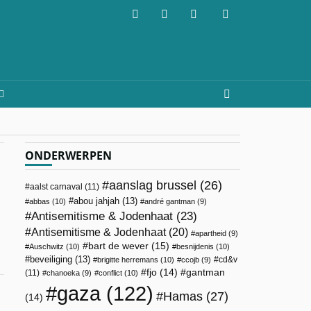
ONDERWERPEN
aanslag brussel
(26)
aalst carnaval
(11)
abou jahjah
(13)
abbas
(10)
andré gantman
(9)
Antisemitisme & Jodenhaat
(23)
Antisemitisme & Jodenhaat
(20)
apartheid
(9)
bart de wever
(15)
Auschwitz
(10)
besnijdenis
(10)
beveiliging
(13)
cd&v
brigitte herremans
(10)
ccojb
(9)
fjo
(14)
gantman
(11)
chanoeka
(9)
conflict
(10)
gaza
(122)
Hamas
(27)
(14)