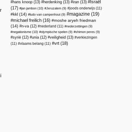
Israël
hans knoop
(13)
herdenking
(13)
iran
(13)
(17)
joods onderwijs
(11)
jan jambon
(10)
Jeruzalem
(9)
r
magazine
(19)
kkl
(14)
ludo van campenhout
(9)
michael freilich
(16)
moshe aryeh friedman
(14)
n-va
(12)
nederland
(11)
nederzettingen
(9)
negationisme
(10)
olympische spelen
(9)
shimon peres
(9)
veiligheid
(13)
syrië
(12)
unia
(12)
verkiezingen
vrt
(18)
(11)
vlaams belang
(11)
i