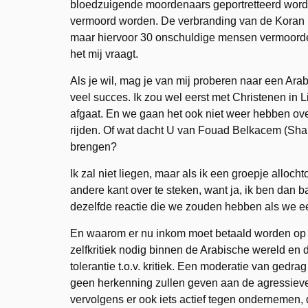
bloedzuigende moordenaars geportretteerd worden
vermoord worden. De verbranding van de Koran 
maar hiervoor 30 onschuldige mensen vermoorden 
het mij vraagt.
Als je wil, mag je van mij proberen naar een Ara
veel succes. Ik zou wel eerst met Christenen in 
afgaat. En we gaan het ook niet weer hebben ove
rijden. Of wat dacht U van Fouad Belkacem (Shar
brengen?
Ik zal niet liegen, maar als ik een groepje alloc
andere kant over te steken, want ja, ik ben dan 
dezelfde reactie die we zouden hebben als we 
En waarom er nu inkom moet betaald worden op 
zelfkritiek nodig binnen de Arabische wereld en
tolerantie t.o.v. kritiek. Een moderatie van gedr
geen herkenning zullen geven aan de agressie
vervolgens er ook iets actief tegen ondernemen,