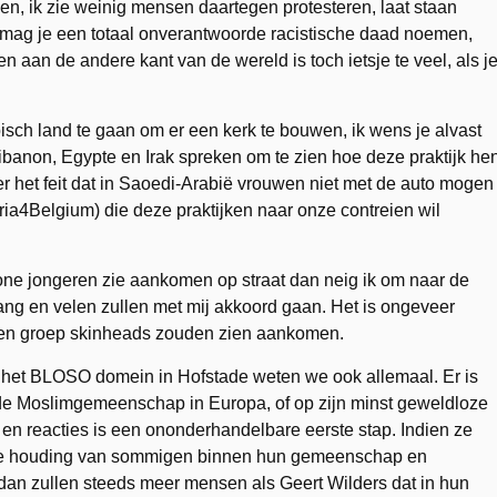
, ik zie weinig mensen daartegen protesteren, laat staan
mag je een totaal onverantwoorde racistische daad noemen,
aan de andere kant van de wereld is toch ietsje te veel, als j
bisch land te gaan om er een kerk te bouwen, ik wens je alvast
Libanon, Egypte en Irak spreken om te zien hoe deze praktijk he
r het feit dat in Saoedi-Arabië vrouwen niet met de auto mogen
ia4Belgium) die deze praktijken naar onze contreien wil
htone jongeren zie aankomen op straat dan neig ik om naar de
bang en velen zullen met mij akkoord gaan. Het is ongeveer
een groep skinheads zouden zien aankomen.
het BLOSO domein in Hofstade weten we ook allemaal. Er is
 de Moslimgemeenschap in Europa, of op zijn minst geweldloze
ag en reacties is een ononderhandelbare eerste stap. Indien ze
ve houding van sommigen binnen hun gemeenschap en
 dan zullen steeds meer mensen als Geert Wilders dat in hun