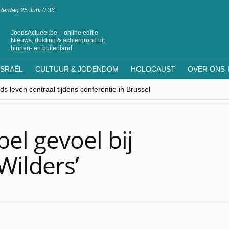
erdag 25 Juni 0:36
JoodsActueel.be – online editie
Nieuws, duiding & achtergrond uit
binnen- en buitenland
ISRAËL
CULTUUR & JODENDOM
HOLOCAUST
OVER ONS
s leven centraal tijdens conferentie in Brussel
ere Westen minderheden begrijpt”, Jinnih Beels (Vooruit)
rassing van Oost-Europa
laagdenbank”
nwerking met Mishpacha voor kosher travel en simchas wereldwijd
el gevoel bij
Wilders’