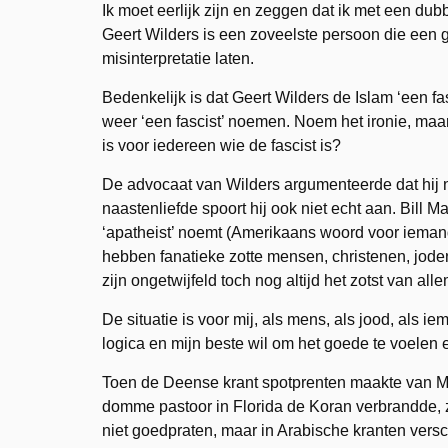
Ik moet eerlijk zijn en zeggen dat ik met een dubb
Geert Wilders is een zoveelste persoon die een 
misinterpretatie laten.
Bedenkelijk is dat Geert Wilders de Islam ‘een fa
weer ‘een fascist’ noemen. Noem het ironie, maar 
is voor iedereen wie de fascist is?
De advocaat van Wilders argumenteerde dat hij nie
naastenliefde spoort hij ook niet echt aan. Bill M
‘apatheist’ noemt (Amerikaans woord voor iemand d
hebben fanatieke zotte mensen, christenen, joden
zijn ongetwijfeld toch nog altijd het zotst van alle
De situatie is voor mij, als mens, als jood, als
logica en mijn beste wil om het goede te voelen 
Toen de Deense krant spotprenten maakte van M
domme pastoor in Florida de Koran verbrandde, 
niet goedpraten, maar in Arabische kranten versc