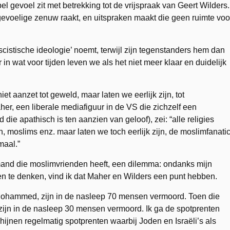
el gevoel zit met betrekking tot de vrijspraak van Geert Wilders.
gevoelige zenuw raakt, en uitspraken maakt die geen ruimte voo
scistische ideologie’ noemt, terwijl zijn tegenstanders hem dan
in wat voor tijden leven we als het niet meer klaar en duidelijk
t aanzet tot geweld, maar laten we eerlijk zijn, tot
aher, een liberale mediafiguur in de VS die zichzelf een
ie apathisch is ten aanzien van geloof), zei: “alle religies
, moslims enz. maar laten we toch eerlijk zijn, de moslimfanatic
maal.”
 iemand die moslimvrienden heeft, een dilemma: ondanks mijn
en te denken, vind ik dat Maher en Wilders een punt hebben.
ohammed, zijn in de nasleep 70 mensen vermoord. Toen die
zijn in de nasleep 30 mensen vermoord. Ik ga de spotprenten
hijnen regelmatig spotprenten waarbij Joden en Israëli’s als