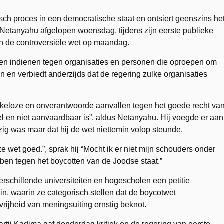
sch proces in een democratische staat en ontsiert geenszins he
n Netanyahu afgelopen woensdag, tijdens zijn eerste publieke
n de controversiële wet op maandag.
nnen indienen tegen organisaties en personen die oproepen om
en en verbiedt anderzijds dat de regering zulke organisaties
oekeloze en onverantwoorde aanvallen tegen het goede recht va
 en niet aanvaardbaar is”, aldus Netanyahu. Hij voegde er aan
zig was maar dat hij de wet niettemin volop steunde.
ze wet goed.”, sprak hij “Mocht ik er niet mijn schouders onder
ben tegen het boycotten van de Joodse staat.”
schillende universiteiten en hogescholen een petitie
n, waarin ze categorisch stellen dat de boycotwet
 vrijheid van meningsuiting ernstig beknot.