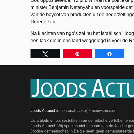
Ook oppositieleider Tzipi Livni van de politieke 
minister Benjamin Netanyahu en voorspelde dat de 
van de boycot van producten uit de nederzetti
Groene Lijn.
Na klachten van ngo’s zal nu het Israëlisch Hoog
een taak die in ons land weggelegd is voor de R
Tweet
Pin
Share
Joods Actueel
is een onafhankelijk nieuwsmedium.
De artikels en opiniestukken van de redactie vertolken enk
Joods Actueel. Wij spreken niet in naam van de Joodse g
Joodse gemeenschap in België heeft geen gemandateerde fe