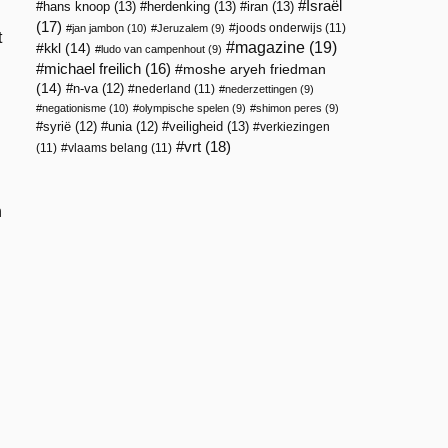
Israël
hans knoop
(13)
herdenking
(13)
iran
(13)
(17)
joods onderwijs
(11)
jan jambon
(10)
Jeruzalem
(9)
t
magazine
(19)
kkl
(14)
ludo van campenhout
(9)
michael freilich
(16)
moshe aryeh friedman
(14)
n-va
(12)
nederland
(11)
nederzettingen
(9)
negationisme
(10)
olympische spelen
(9)
shimon peres
(9)
veiligheid
(13)
syrië
(12)
unia
(12)
verkiezingen
vrt
(18)
(11)
vlaams belang
(11)
n