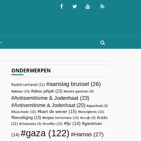
ONDERWERPEN
aanslag brussel
(26)
aalst carnaval
(11)
abou jahjah
(13)
abbas
(10)
andré gantman
(9)
Antisemitisme & Jodenhaat
(23)
Antisemitisme & Jodenhaat
(20)
apartheid
(9)
bart de wever
(15)
Auschwitz
(10)
besnijdenis
(10)
beveiliging
(13)
cd&v
brigitte herremans
(10)
ccojb
(9)
fjo
(14)
gantman
(11)
chanoeka
(9)
conflict
(10)
gaza
(122)
Hamas
(27)
(14)