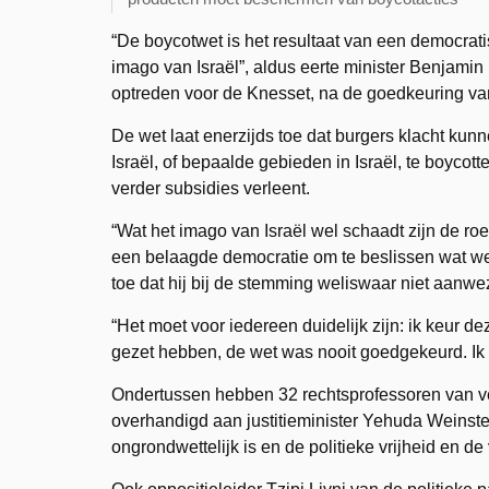
“De boycotwet is het resultaat van een democrati
imago van Israël”, aldus eerte minister Benjami
optreden voor de Knesset, na de goedkeuring va
De wet laat enerzijds toe dat burgers klacht ku
Israël, of bepaalde gebieden in Israël, te boycott
verder subsidies verleent.
“Wat het imago van Israël wel schaadt zijn de r
een belaagde democratie om te beslissen wat wel
toe dat hij bij de stemming weliswaar niet aanwe
“Het moet voor iedereen duidelijk zijn: ik keur de
gezet hebben, de wet was nooit goedgekeurd. Ik 
Ondertussen hebben 32 rechtsprofessoren van ver
overhandigd aan justitieminister Yehuda Weinstei
ongrondwettelijk is en de politieke vrijheid en de