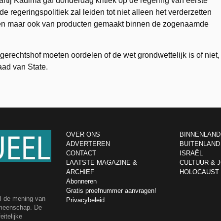
partij Kadima gaf donderdag kritiek op de regering van eerste
regeringspolitiek zal leiden tot niet alleen het verderzetten
ngen maar ook van producten gemaakt binnen de zogenaamde
gerechtshof moeten oordelen of de wet grondwettelijk is of niet,
aad van State.
OVER ONS
BINNENLAND
ADVERTEREN
BUITENLAND
CONTACT
ISRAËL
LAATSTE MAGAZINE &
CULTUUR & 
ARCHIEF
HOLOCAUST
Abonneren
Gratis proefnummer aanvragen!
el de mening van
Privacybeleid
emeenschap. De
itelijke