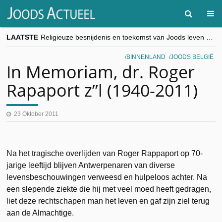
LAATSTE
Religieuze besnijdenis en toekomst van Joods leven centraal tijdens conferentie in Brussel
“Besnijdenisdebat toont hoe moeilijk seculiere Westen minderheden begrijpt”, Jinnih Beels (Vooruit)
CITYTRIP | ROEMENIË – Boekarest: de verrassing van Oost-Europa
BINNENLAND
JOODS BELGIË
“Vandaag zit elke Jood in België op de beklaagdenbank”
In Memoriam, dr. Roger
goKosher lanceert nieuwe website en samenwerking met Mishpacha voor kosher travel en simchas wereldwijd
Rapaport z”l (1940-2011)
23 Oktober 2011
Na het tragische overlijden van Roger Rappaport op 70-
jarige leeftijd blijven Antwerpenaren van diverse
levensbeschouwingen verweesd en hulpeloos achter. Na
een slepende ziekte die hij met veel moed heeft gedragen,
liet deze rechtschapen man het leven en gaf zijn ziel terug
aan de Almachtige.