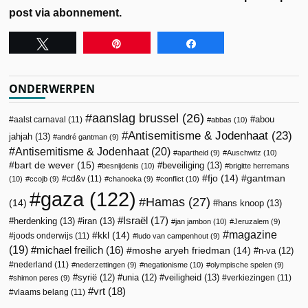
post via abonnement.
Tweet
Pin
Share
ONDERWERPEN
aanslag brussel
(26)
abou
aalst carnaval
(11)
abbas
(10)
Antisemitisme & Jodenhaat
(23)
jahjah
(13)
andré gantman
(9)
Antisemitisme & Jodenhaat
(20)
apartheid
(9)
Auschwitz
(10)
bart de wever
(15)
beveiliging
(13)
besnijdenis
(10)
brigitte herremans
fjo
(14)
gantman
cd&v
(11)
(10)
ccojb
(9)
chanoeka
(9)
conflict
(10)
gaza
(122)
Hamas
(27)
(14)
hans knoop
(13)
Israël
(17)
herdenking
(13)
iran
(13)
jan jambon
(10)
Jeruzalem
(9)
magazine
kkl
(14)
joods onderwijs
(11)
ludo van campenhout
(9)
(19)
michael freilich
(16)
moshe aryeh friedman
(14)
n-va
(12)
nederland
(11)
nederzettingen
(9)
negationisme
(10)
olympische spelen
(9)
veiligheid
(13)
syrië
(12)
unia
(12)
verkiezingen
(11)
shimon peres
(9)
vrt
(18)
vlaams belang
(11)