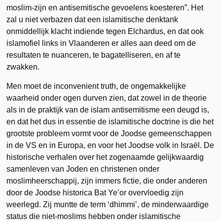
moslim-zijn en antisemitische gevoelens koesteren”. Het
zal u niet verbazen dat een islamitische denktank
onmiddellijk klacht indiende tegen Elchardus, en dat ook
islamofiel links in Vlaanderen er alles aan deed om de
resultaten te nuanceren, te bagatelliseren, en af te
zwakken.
Men moet de inconvenient truth, de ongemakkelijke
waarheid onder ogen durven zien, dat zowel in de theorie
als in de praktijk van de islam antisemitisme een deugd is,
en dat het dus in essentie de islamitische doctrine is die het
grootste probleem vormt voor de Joodse gemeenschappen
in de VS en in Europa, en voor het Joodse volk in Israël. De
historische verhalen over het zogenaamde gelijkwaardig
samenleven van Joden en christenen onder
moslimheerschappij, zijn immers fictie, die onder anderen
door de Joodse historica Bat Ye’or overvloedig zijn
weerlegd. Zij muntte de term ‘dhimmi’, de minderwaardige
status die niet-moslims hebben onder islamitische