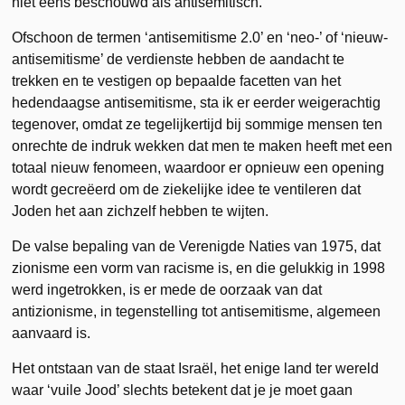
niet eens beschouwd als antisemitisch.
Ofschoon de termen ‘antisemitisme 2.0’ en ‘neo-’ of ‘nieuw-
antisemitisme’ de verdienste hebben de aandacht te
trekken en te vestigen op bepaalde facetten van het
hedendaagse antisemitisme, sta ik er eerder weigerachtig
tegenover, omdat ze tegelijkertijd bij sommige mensen ten
onrechte de indruk wekken dat men te maken heeft met een
totaal nieuw fenomeen, waardoor er opnieuw een opening
wordt gecreëerd om de ziekelijke idee te ventileren dat
Joden het aan zichzelf hebben te wijten.
De valse bepaling van de Verenigde Naties van 1975, dat
zionisme een vorm van racisme is, en die gelukkig in 1998
werd ingetrokken, is er mede de oorzaak van dat
antizionisme, in tegenstelling tot antisemitisme, algemeen
aanvaard is.
Het ontstaan van de staat Israël, het enige land ter wereld
waar ‘vuile Jood’ slechts betekent dat je je moet gaan