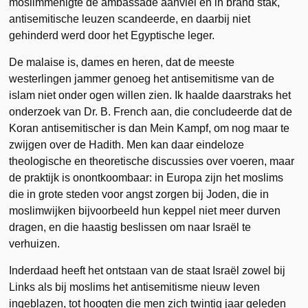
moslimmenigte de ambassade aanviel en in brand stak,
antisemitische leuzen scandeerde, en daarbij niet
gehinderd werd door het Egyptische leger.
De malaise is, dames en heren, dat de meeste
westerlingen jammer genoeg het antisemitisme van de
islam niet onder ogen willen zien. Ik haalde daarstraks het
onderzoek van Dr. B. French aan, die concludeerde dat de
Koran antisemitischer is dan Mein Kampf, om nog maar te
zwijgen over de Hadith. Men kan daar eindeloze
theologische en theoretische discussies over voeren, maar
de praktijk is onontkoombaar: in Europa zijn het moslims
die in grote steden voor angst zorgen bij Joden, die in
moslimwijken bijvoorbeeld hun keppel niet meer durven
dragen, en die haastig beslissen om naar Israël te
verhuizen.
Inderdaad heeft het ontstaan van de staat Israël zowel bij
Links als bij moslims het antisemitisme nieuw leven
ingeblazen, tot hoogten die men zich twintig jaar geleden