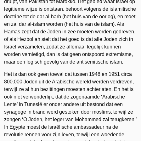
druipt, van Pakistan tot Marokko. Het gebied waar Israël op
legitieme wijze is ontstaan, behoort volgens de islamitische
doctrine tot de dar al-harb (het huis van de oorlog), en moet
en zal dar al-islam worden (het huis van de islam). Als
Hamas zegt dat de Joden in zee moeten worden gedreven,
of als Hezbollah stelt dat het goed is dat alle Joden zich in
Israël verzamelen, zodat ze allemaal tegelijk kunnen
worden vernietigd, dan is dat geen ontspoord extremisme,
maar een logisch gevolg van de antisemitische islam.
Het is dan ook geen toeval dat tussen 1948 en 1951 circa
800.000 Joden uit de Arabische wereld werden verdreven,
terwijl ze al hun bezittingen moesten achterlaten. En het is
ook niet verwonderlijk, dat de zogenaamde ‘Arabische
Lente’ in Tunesië er onder andere uit bestond dat een
synagoge in brand werd gestoken door moslims, terwijl ze
zongen ‘O Joden, het leger van Mohammed zal terugkeren.’
In Egypte moest de Israëlische ambassadeur na de
revolutie rennen voor zijn leven, terwijl een woedende