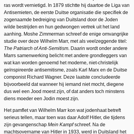
ras wordt vernietigd. In 1879 stichtte hij daartoe de Liga van
Antisemieten, de eerste Duitse organisatie die specifiek de
zogenaamde bedreiging van Duitsland door de Joden
wilde bestrijden en hun gedwongen vertrek uit het land
aanhing. Moshe Zimmerman schreef de enige omvangrijke
studie over deze Wilhelm Marr, met als veelzeggende titel:
The Patriarch of Anti-Semitism
. Daarin wordt onder andere
Marrs samenwerking belicht met andere grondleggers van
wat kan worden genoemd het moderne, niet-christelijk
geïnspireerde antisemitisme, zoals Karl Marx en de Duitse
componist Richard Wagner. Deze laatste concludeerde
bijvoorbeeld dat wanneer hij iemand niet mocht, diegene
dus wel een Jood moest zijn, of dat anders toch minstens
diens moeder een Jodin moest zijn.
Het pamflet van Wilhelm Marr kon wat jodenhaat betreft
serieus tellen, maar toen was daar Adolf Hitler, die tijdens
zijn gevangenschap
Mein Kampf
schreef. Na de
machtsovername van Hitler in 1933, werd in Duitsland het