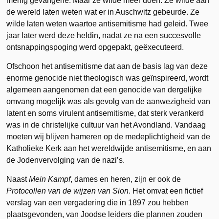
menig gevangene. Maar ze wilde meer doen. Ze wilde aan
de wereld laten weten wat er in Auschwitz gebeurde. Ze
wilde laten weten waartoe antisemitisme had geleid. Twee
jaar later werd deze heldin, nadat ze na een succesvolle
ontsnappingspoging werd opgepakt, geëxecuteerd.
Ofschoon het antisemitisme dat aan de basis lag van deze
enorme genocide niet theologisch was geïnspireerd, wordt
algemeen aangenomen dat een genocide van dergelijke
omvang mogelijk was als gevolg van de aanwezigheid van
latent en soms virulent antisemitisme, dat sterk verankerd
was in de christelijke cultuur van het Avondland. Vandaag
moeten wij blijven hameren op de medeplichtigheid van de
Katholieke Kerk aan het wereldwijde antisemitisme, en aan
de Jodenvervolging van de nazi’s.
Naast
Mein Kampf
, dames en heren, zijn er ook de
Protocollen van de wijzen van Sion
. Het omvat een fictief
verslag van een vergadering die in 1897 zou hebben
plaatsgevonden, van Joodse leiders die plannen zouden