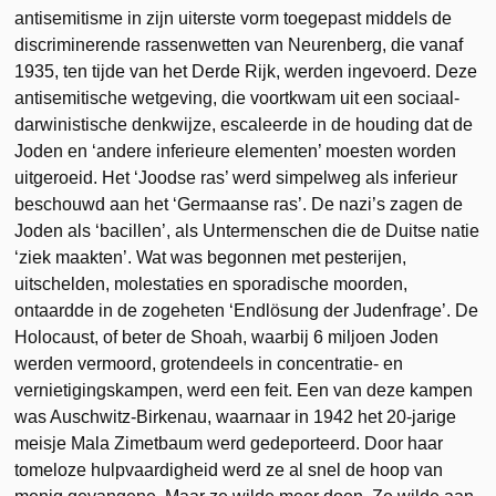
antisemitisme in zijn uiterste vorm toegepast middels de
discriminerende rassenwetten van Neurenberg, die vanaf
1935, ten tijde van het Derde Rijk, werden ingevoerd. Deze
antisemitische wetgeving, die voortkwam uit een sociaal-
darwinistische denkwijze, escaleerde in de houding dat de
Joden en ‘andere inferieure elementen’ moesten worden
uitgeroeid. Het ‘Joodse ras’ werd simpelweg als inferieur
beschouwd aan het ‘Germaanse ras’. De nazi’s zagen de
Joden als ‘bacillen’, als Untermenschen die de Duitse natie
‘ziek maakten’. Wat was begonnen met pesterijen,
uitschelden, molestaties en sporadische moorden,
ontaardde in de zogeheten ‘Endlösung der Judenfrage’. De
Holocaust, of beter de Shoah, waarbij 6 miljoen Joden
werden vermoord, grotendeels in concentratie- en
vernietigingskampen, werd een feit. Een van deze kampen
was Auschwitz-Birkenau, waarnaar in 1942 het 20-jarige
meisje Mala Zimetbaum werd gedeporteerd. Door haar
tomeloze hulpvaardigheid werd ze al snel de hoop van