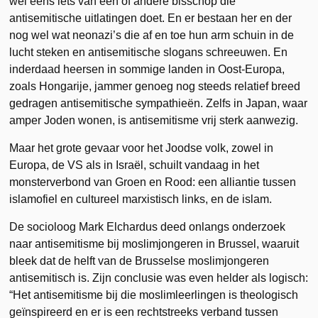
wel eens iets van een of andere bisschop die
antisemitische uitlatingen doet. En er bestaan her en der
nog wel wat neonazi’s die af en toe hun arm schuin in de
lucht steken en antisemitische slogans schreeuwen. En
inderdaad heersen in sommige landen in Oost-Europa,
zoals Hongarije, jammer genoeg nog steeds relatief breed
gedragen antisemitische sympathieën. Zelfs in Japan, waar
amper Joden wonen, is antisemitisme vrij sterk aanwezig.
Maar het grote gevaar voor het Joodse volk, zowel in
Europa, de VS als in Israël, schuilt vandaag in het
monsterverbond van Groen en Rood: een alliantie tussen
islamofiel en cultureel marxistisch links, en de islam.
De socioloog Mark Elchardus deed onlangs onderzoek
naar antisemitisme bij moslimjongeren in Brussel, waaruit
bleek dat de helft van de Brusselse moslimjongeren
antisemitisch is. Zijn conclusie was even helder als logisch:
“Het antisemitisme bij die moslimleerlingen is theologisch
geïnspireerd en er is een rechtstreeks verband tussen