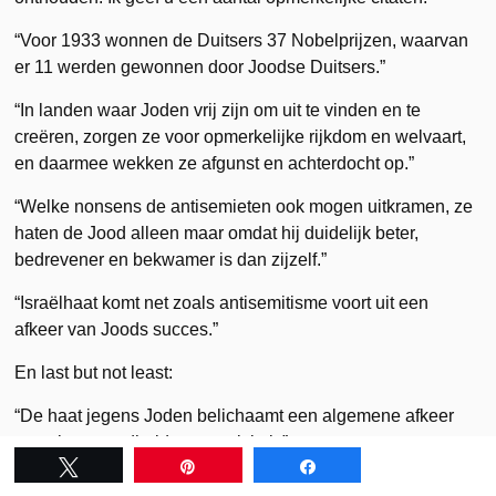
“Voor 1933 wonnen de Duitsers 37 Nobelprijzen, waarvan
er 11 werden gewonnen door Joodse Duitsers.”
“In landen waar Joden vrij zijn om uit te vinden en te
creëren, zorgen ze voor opmerkelijke rijkdom en welvaart,
en daarmee wekken ze afgunst en achterdocht op.”
“Welke nonsens de antisemieten ook mogen uitkramen, ze
haten de Jood alleen maar omdat hij duidelijk beter,
bedrevener en bekwamer is dan zijzelf.”
“Israëlhaat komt net zoals antisemitisme voort uit een
afkeer van Joods succes.”
En last but not least:
“De haat jegens Joden belichaamt een algemene afkeer
van uitmuntendheid en creativiteit.”
Tweet
Pin
Share
(“The hatred of Jews epitomizes a general resentment of