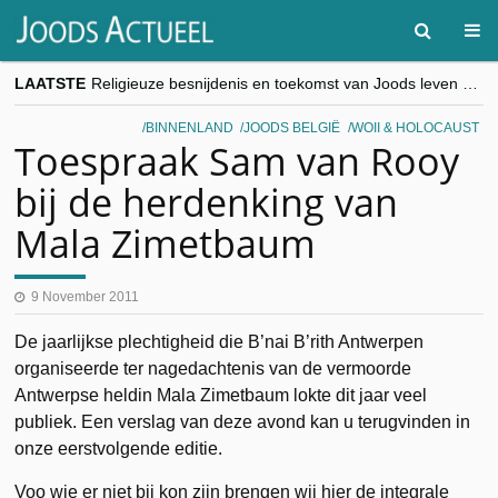
LAATSTE
goKosher lanceert nieuwe website en samenwerking met Mishpacha voor kosher travel en simchas wereldwijd
Religieuze besnijdenis en toekomst van Joods leven centraal tijdens conferentie in Brussel
“Besnijdenisdebat toont hoe moeilijk seculiere Westen minderheden begrijpt”, Jinnih Beels (Vooruit)
BINNENLAND
JOODS BELGIË
WOII & HOLOCAUST
CITYTRIP | ROEMENIË – Boekarest: de verrassing van Oost-Europa
Toespraak Sam van Rooy
“Vandaag zit elke Jood in België op de beklaagdenbank”
bij de herdenking van
Mala Zimetbaum
9 November 2011
De jaarlijkse plechtigheid die B’nai B’rith Antwerpen
organiseerde ter nagedachtenis van de vermoorde
Antwerpse heldin Mala Zimetbaum lokte dit jaar veel
publiek. Een verslag van deze avond kan u terugvinden in
onze eerstvolgende editie.
Voo wie er niet bij kon zijn brengen wij hier de integrale