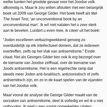
welke kanten het grootste gevaar voor het Joodse volk
afkomstig is. Maar ik zou willen afsluiten met een belangrijk
boek uit 2009 van George Gilder. Het boek heeft als titel
The Israel Test
, ‘an unconventional book by an
unconventional man’. Ik wil niet nalaten het u zeer sterk
aan te bevelen. Luistert u even mee, ik citeer uit het boek:
“Joden excelleren verbazingwekkend genoeg zo
overduidelijk op elk intellectueel domein, dat ze iedereen
overtreffen, zelfs op het vlak van antisemitisme.” Einde
citaat. Net als Georges Gilder ben ook ik erg bezorgd over
de toename van Joodse zelfhaat, over de toename van
Joods antisemitisme. Het is een regelrechte ramp dat
steeds meer Joden anti-Israëlisch, antizionistisch of zelfs
antisemitisch zijn, en zo in de kaart spelen van de vijanden
van het Joodse volk.
Maar vooral de analyse die George Gilder maakt van de
oorzaken van antisemitisme, deel ik volledig en wil ik u niet
onthouden. Ik geef u een aantal opmerkelijke citaten: