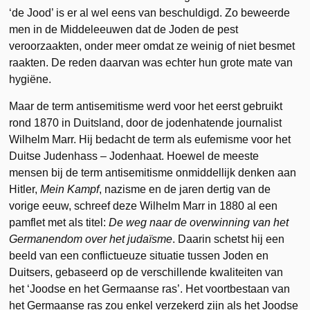
‘de Jood’ is er al wel eens van beschuldigd. Zo beweerde
men in de Middeleeuwen dat de Joden de pest
veroorzaakten, onder meer omdat ze weinig of niet besmet
raakten. De reden daarvan was echter hun grote mate van
hygiëne.
Maar de term antisemitisme werd voor het eerst gebruikt
rond 1870 in Duitsland, door de jodenhatende journalist
Wilhelm Marr. Hij bedacht de term als eufemisme voor het
Duitse Judenhass – Jodenhaat. Hoewel de meeste
mensen bij de term antisemitisme onmiddellijk denken aan
Hitler,
Mein Kampf
, nazisme en de jaren dertig van de
vorige eeuw, schreef deze Wilhelm Marr in 1880 al een
pamflet met als titel:
De weg naar de overwinning van het
Germanendom over het judaïsme
. Daarin schetst hij een
beeld van een conflictueuze situatie tussen Joden en
Duitsers, gebaseerd op de verschillende kwaliteiten van
het ‘Joodse en het Germaanse ras’. Het voortbestaan van
het Germaanse ras zou enkel verzekerd zijn als het Joodse