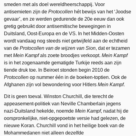
smeden met als doel wereldheerschappij. Voor
antisemieten zijn de
Protocollen
hét bewijs van het ‘Joodse
gevaar’, en ze werden gedurende de 20e eeuw dan ook
gretig gebruikt door antisemitische bewegingen in
Duitsland, Oost-Europa en de VS. In het Midden-Oosten
wordt vandaag nog steeds niet getwijfeld aan de echtheid
van de
Protocollen van de wijzen van Sion
, dat er tezamen
met
Mein Kampf
als zoete broodjes verkoopt.
Mein Kampf
is in het zogenaamde gematigde Turkije reeds aan zijn
tiende druk toe. In Beiroet stonden begin 2010 de
Protocollen
op nummer één in de boeken-toptien. Ook de
Afghanen zijn vol bewondering voor Hitlers
Mein Kampf
.
Dit is geen toeval. Winston Churchill, die terecht de
appeasement-politiek van Neville Chamberlain jegens
nazi-Duitsland hekelde, noemde
Mein Kampf
, nadat hij de
oorspronkelijke, niet-opgepoetste versie had gelezen, de
nieuwe Koran. Churchill vond in het heilige boek van de
Mohammedanen niet alleen dezelfde