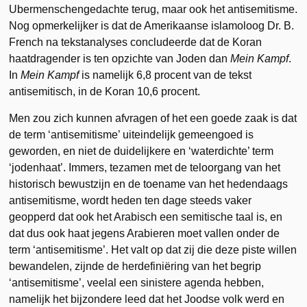
Ubermenschengedachte terug, maar ook het antisemitisme.
Nog opmerkelijker is dat de Amerikaanse islamoloog Dr. B.
French na tekstanalyses concludeerde dat de Koran
haatdragender is ten opzichte van Joden dan
Mein Kampf
.
In
Mein Kampf
is namelijk 6,8 procent van de tekst
antisemitisch, in de Koran 10,6 procent.
Men zou zich kunnen afvragen of het een goede zaak is dat
de term ‘antisemitisme’ uiteindelijk gemeengoed is
geworden, en niet de duidelijkere en ‘waterdichte’ term
‘jodenhaat’. Immers, tezamen met de teloorgang van het
historisch bewustzijn en de toename van het hedendaags
antisemitisme, wordt heden ten dage steeds vaker
geopperd dat ook het Arabisch een semitische taal is, en
dat dus ook haat jegens Arabieren moet vallen onder de
term ‘antisemitisme’. Het valt op dat zij die deze piste willen
bewandelen, zijnde de herdefiniëring van het begrip
‘antisemitisme’, veelal een sinistere agenda hebben,
namelijk het bijzondere leed dat het Joodse volk werd en