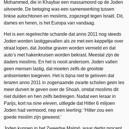
Mohammed, die in Khaybar een massamoord op de Joden
uitvoerde. De betoging was een samenwerking tussen
linkse autochtonen en moslims, zogezegd tegen Israël. Dit,
dames en heren, is het Europa van vandaag.
Het is een regelrechte schande dat anno 2011 nog steeds
Joden worden lastiggevallen als ze met een keppeltje over
straat lopen, dat Joodse graven worden vernield en dat
auto’s met hakenkruisen worden bekrast. Meestal zijn de
daders moslims. En het is nooit andersom. Joden vallen
geen mensen lastig, dat moeten zelfs de grootste
antisemieten toegeven. Het is bijna niet te geloven dat
leraren anno 2011 in zogenaamde zwarte scholen geen les
meer durven te geven over de Shoah, omdat moslims dit
niet dulden en hen zelfs bedreigen. Nadat een leraar in
Parijs, kort na
nine eleven
, uitlegde dat Hitler 6 miljoen
Joden had vermoord, riep een leerling: ‘Hitler zou een
goede moslim zijn geweest.’
Joden kunnen in het Zweedse Malmö, waar dertig procent