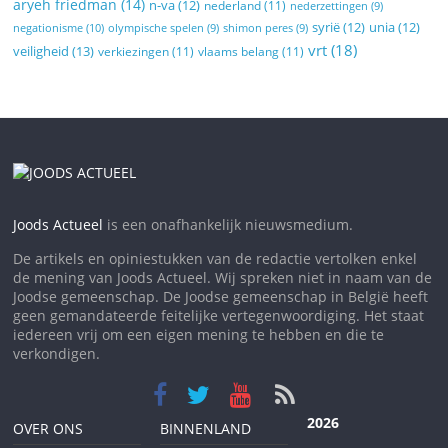
aryeh friedman
(14)
n-va
(12)
nederland
(11)
nederzettingen
(9)
syrië
(12)
unia
(12)
negationisme
(10)
olympische spelen
(9)
shimon peres
(9)
vrt
(18)
veiligheid
(13)
verkiezingen
(11)
vlaams belang
(11)
Joods Actueel
is een onafhankelijk nieuwsmedium.
De artikels en opiniestukken van de redactie vertolken enkel
de mening van Joods Actueel. Wij spreken niet in naam van de
Joodse gemeenschap. De Joodse gemeenschap in België heeft
geen gemandateerde feitelijke vertegenwoordiging. Het staat
iedereen vrij om een eigen mening te hebben en die te
verkondigen.
2026
OVER ONS
BINNENLAND