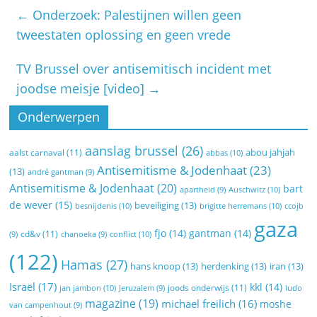
←
Onderzoek: Palestijnen willen geen
tweestaten oplossing en geen vrede
TV Brussel over antisemitisch incident met
joodse meisje [video]
→
Onderwerpen
aanslag brussel
(26)
abou jahjah
aalst carnaval
(11)
abbas
(10)
Antisemitisme & Jodenhaat
(23)
(13)
andré gantman
(9)
Antisemitisme & Jodenhaat
(20)
bart
Auschwitz
(10)
apartheid
(9)
de wever
(15)
beveiliging
(13)
besnijdenis
(10)
brigitte herremans
(10)
ccojb
gaza
fjo
(14)
gantman
(14)
cd&v
(11)
conflict
(10)
(9)
chanoeka
(9)
(122)
Hamas
(27)
hans knoop
(13)
herdenking
(13)
iran
(13)
Israël
(17)
kkl
(14)
joods onderwijs
(11)
jan jambon
(10)
Jeruzalem
(9)
ludo
magazine
(19)
michael freilich
(16)
moshe
van campenhout
(9)