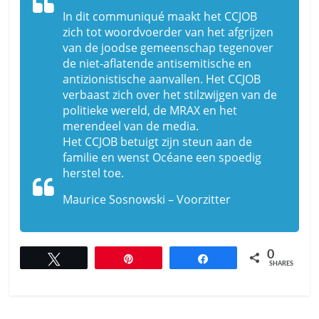
In dit communiqué maakt het CCJOB
zich tot woordvoerder van het afgrijzen
van de joodse gemeenschap tegenover
de niet-aflatende antisemitische en
antizionistische aanvallen. Het CCJOB
verbaast zich over het stilzwijgen van de
politieke wereld, de MRAX en het
merendeel van de media.
Het CCJOB betuigt zijn steun aan de
familie en wenst Océane een spoedig
herstel toe.
Maurice Sosnowski – Voorzitter
0
Tweet
Pin
Share
SHARES