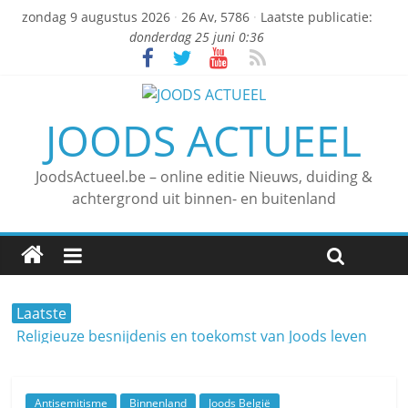
zondag 9 augustus 2026
·
26 Av, 5786
·
Laatste publicatie:
donderdag 25 juni 0:36
JOODS ACTUEEL
JoodsActueel.be – online editie Nieuws, duiding &
achtergrond uit binnen- en buitenland
Laatste
Religieuze besnijdenis en toekomst van Joods leven
centraal tijdens conferentie in Brussel
“Besnijdenisdebat toont hoe moeilijk seculiere Westen
minderheden begrijpt”, Jinnih Beels (Vooruit)
Antisemitisme
Binnenland
Joods België