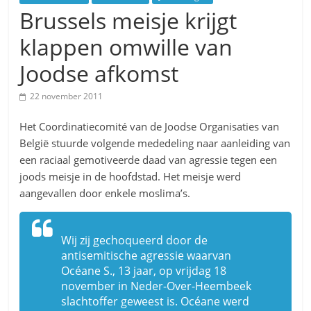
Brussels meisje krijgt
CITYTRIP | ROEMENIË – Boekarest: de verrassing van
Oost-Europa
klappen omwille van
“Vandaag zit elke Jood in België op de beklaagdenbank”
Joodse afkomst
goKosher lanceert nieuwe website en samenwerking
met Mishpacha voor kosher travel en simchas
22 november 2011
wereldwijd
Het Coordinatiecomité van de Joodse Organisaties van
België stuurde volgende mededeling naar aanleiding van
een raciaal gemotiveerde daad van agressie tegen een
joods meisje in de hoofdstad. Het meisje werd
aangevallen door enkele moslima’s.
Wij zij gechoqueerd door de
antisemitische agressie waarvan
Océane S., 13 jaar, op vrijdag 18
november in Neder-Over-Heembeek
slachtoffer geweest is. Océane werd