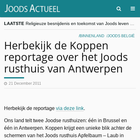
LAATSTE
Religieuze besnijdenis en toekomst van Joods leven centraal tijdens conferentie in Brussel
“Besnijdenisdebat toont hoe moeilijk seculiere Westen minderheden begrijpt”, Jinnih Beels (Vooruit)
CITYTRIP | ROEMENIË – Boekarest: de verrassing van Oost-Europa
BINNENLAND
JOODS BELGIË
“Vandaag zit elke Jood in België op de beklaagdenbank”
Herbekijk de Koppen
goKosher lanceert nieuwe website en samenwerking met Mishpacha voor kosher travel en simchas wereldwijd
reportage over het Joods
rusthuis van Antwerpen
21 December 2011
Herbekijk de reportage
via deze link
.
Ons land telt twee Joodse rusthuizen: één in Brussel en
één in Antwerpen. Koppen krijgt een unieke blik achter de
schermen van het Joods rusthuis Apfelbaum – Laub in