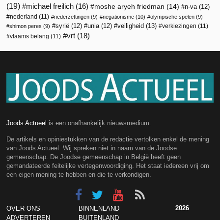
(19)
michael freilich
(16)
moshe aryeh friedman
(14)
n-va
(12)
nederland
(11)
nederzettingen
(9)
negationisme
(10)
olympische spelen
(9)
veiligheid
(13)
syrië
(12)
unia
(12)
verkiezingen
(11)
shimon peres
(9)
vrt
(18)
vlaams belang
(11)
Joods Actueel
is een onafhankelijk nieuwsmedium.
De artikels en opiniestukken van de redactie vertolken enkel de mening
van Joods Actueel. Wij spreken niet in naam van de Joodse
gemeenschap. De Joodse gemeenschap in België heeft geen
gemandateerde feitelijke vertegenwoordiging. Het staat iedereen vrij om
een eigen mening te hebben en die te verkondigen.
2026
OVER ONS
BINNENLAND
ADVERTEREN
BUITENLAND