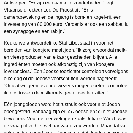
Antwerpen. “Er zijn een aantal bijzonderheden,” legt
Vlaamse directeur Luc De Proost uit. “Er is
camerabewaking en de ingang is bom- en kogelvrij, een
investering van 80.000 euro. Verder is er ook een sabbatlift,
een synagoge en een rabijn.”
Keukenverantwoordelijke Staf Libot staat in voor het
bereiden van koosjere maaltijden. “Ik zorg ervoor dat melk-
en vleesproducten van elkaar gescheiden blijven. Alle
ingrediënten moeten ook afkomstig zijn van koosjere
leveranciers.” Een Joodse toezichter controleert vervolgens
elke dag of de Joodse voorschriften worden nageleefd.
“Omdat wij geen levende wezens mogen opeten, controleer
ik of er tussen de rijstkorrels geen insecten zitten.”
Eén jaar geleden werd het rusthuis ook voor niet-Joden
opengesteld. Vandaag zijn er 65 Joodse en 55 niet-Joodse
bewoners. Voor de nieuwelingen zoals Juliane Winch was
dé vraag of ze hier wel aanvaard zou worden. Maar dat valt
volgens haar goed mee. “Joodse en niet-Joodse bewoners