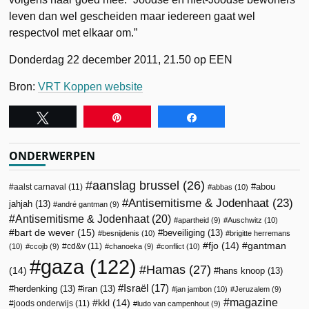
leven dan wel gescheiden maar iedereen gaat wel
respectvol met elkaar om.”
Donderdag 22 december 2011, 21.50 op EEN
Bron:
VRT Koppen website
Tweet
Pin
Share
ONDERWERPEN
aanslag brussel
(26)
abou
aalst carnaval
(11)
abbas
(10)
Antisemitisme & Jodenhaat
(23)
jahjah
(13)
andré gantman
(9)
Antisemitisme & Jodenhaat
(20)
apartheid
(9)
Auschwitz
(10)
bart de wever
(15)
beveiliging
(13)
besnijdenis
(10)
brigitte herremans
fjo
(14)
gantman
cd&v
(11)
(10)
ccojb
(9)
chanoeka
(9)
conflict
(10)
gaza
(122)
Hamas
(27)
(14)
hans knoop
(13)
Israël
(17)
herdenking
(13)
iran
(13)
jan jambon
(10)
Jeruzalem
(9)
magazine
kkl
(14)
joods onderwijs
(11)
ludo van campenhout
(9)