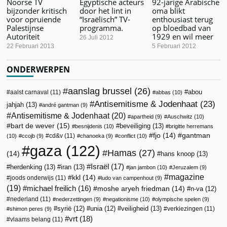
Noorse TV
Egyptische acteurs
92-jarige Arabische
bijzonder kritisch
door het lint in
oma blikt
voor opruiende
“Israëlisch” TV-
enthousiast terug
Palestijnse
programma.
op bloedbad van
Autoriteit
1929 en wil meer
26 Juli 2012
22 Februari 2013
5 Februari 2012
ONDERWERPEN
aanslag brussel
(26)
abou
aalst carnaval
(11)
abbas
(10)
Antisemitisme & Jodenhaat
(23)
jahjah
(13)
andré gantman
(9)
Antisemitisme & Jodenhaat
(20)
apartheid
(9)
Auschwitz
(10)
bart de wever
(15)
beveiliging
(13)
besnijdenis
(10)
brigitte herremans
fjo
(14)
gantman
cd&v
(11)
(10)
ccojb
(9)
chanoeka
(9)
conflict
(10)
gaza
(122)
Hamas
(27)
(14)
hans knoop
(13)
Israël
(17)
herdenking
(13)
iran
(13)
jan jambon
(10)
Jeruzalem
(9)
magazine
kkl
(14)
joods onderwijs
(11)
ludo van campenhout
(9)
(19)
michael freilich
(16)
moshe aryeh friedman
(14)
n-va
(12)
nederland
(11)
nederzettingen
(9)
negationisme
(10)
olympische spelen
(9)
veiligheid
(13)
syrië
(12)
unia
(12)
verkiezingen
(11)
shimon peres
(9)
vrt
(18)
vlaams belang
(11)