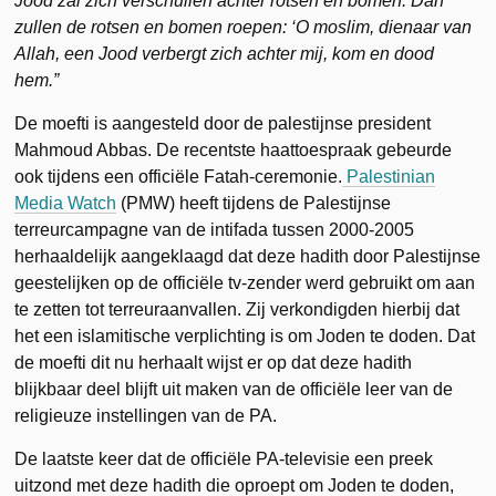
Jood zal zich verschuilen achter rotsen en bomen. Dan
zullen de rotsen en bomen roepen: ‘O moslim, dienaar van
Allah, een Jood verbergt zich achter mij, kom en dood
hem.”
De moefti is aangesteld door de palestijnse president
Mahmoud Abbas. De recentste haattoespraak gebeurde
ook tijdens een officiële Fatah-ceremonie.
Palestinian
Media Watch
(PMW) heeft tijdens de Palestijnse
terreurcampagne van de intifada tussen 2000-2005
herhaaldelijk aangeklaagd dat deze hadith door Palestijnse
geestelijken op de officiële tv-zender werd gebruikt om aan
te zetten tot terreuraanvallen. Zij verkondigden hierbij dat
het een islamitische verplichting is om Joden te doden. Dat
de moefti dit nu herhaalt wijst er op dat deze hadith
blijkbaar deel blijft uit maken van de officiële leer van de
religieuze instellingen van de PA.
De laatste keer dat de officiële PA-televisie een preek
uitzond met deze hadith die oproept om Joden te doden,