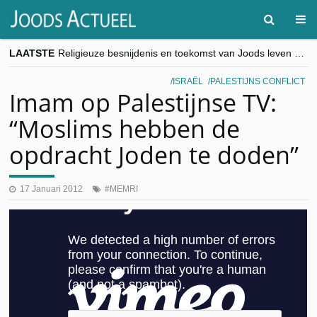
LAATSTE
Religieuze besnijdenis en toekomst van Joods leven centraal tijdens conferentie in Brussel
“Besnijdenisdebat toont hoe moeilijk seculiere Westen minderheden begrijpt”, Jinnih Beels (Vooruit)
CITYTRIP | ROEMENIË – Boekarest: de verrassing van Oost-Europa
ISRAËL
PALESTIJNS CONFLICT
“Vandaag zit elke Jood in België op de beklaagdenbank”
Imam op Palestijnse TV:
goKosher lanceert nieuwe website en samenwerking met Mishpacha voor kosher travel en simchas wereldwijd
“Moslims hebben de
opdracht Joden te doden”
17 Januari 2012
MEMRI