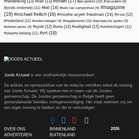
Israël
(17)
herdenking
(13)
iran
(13)
jan jambon
(10)
Jeruzalem
(9)
magazine
kkl
(14)
joods onderwijs
(11)
ludo van campenhout
(9)
(19)
michael freilich
(16)
moshe aryeh friedman
(14)
n-va
(12)
nederland
(11)
nederzettingen
(9)
negationisme
(10)
olympische spelen
(9)
veiligheid
(13)
syrië
(12)
unia
(12)
verkiezingen
(11)
shimon peres
(9)
vrt
(18)
vlaams belang
(11)
Joods Actueel
is een onafhankelijk nieuwsmedium.
De artikels en opiniestukken van de redactie vertolken enkel de mening
van Joods Actueel. Wij spreken niet in naam van de Joodse
gemeenschap. De Joodse gemeenschap in België heeft geen
gemandateerde feitelijke vertegenwoordiging. Het staat iedereen vrij om
een eigen mening te hebben en die te verkondigen.
2026
OVER ONS
BINNENLAND
ADVERTEREN
BUITENLAND