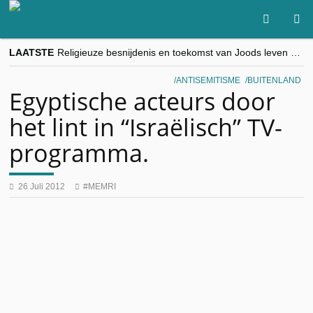
LAATSTE
Religieuze besnijdenis en toekomst van Joods leven centraal tijdens conferentie in Brussel
“Besnijdenisdebat toont hoe moeilijk seculiere Westen minderheden begrijpt”, Jinnih Beels (Vooruit)
CITYTRIP | ROEMENIË – Boekarest: de verrassing van Oost-Europa
ANTISEMITISME
BUITENLAND
“Vandaag zit elke Jood in België op de beklaagdenbank”
Egyptische acteurs door
goKosher lanceert nieuwe website en samenwerking met Mishpacha voor kosher travel en simchas wereldwijd
het lint in “Israëlisch” TV-
programma.
26 Juli 2012
MEMRI