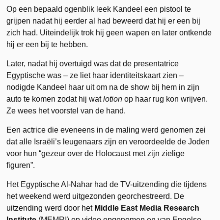
Op een bepaald ogenblik leek Kandeel een pistool te
grijpen nadat hij eerder al had beweerd dat hij er een bij
zich had. Uiteindelijk trok hij geen wapen en later ontkende
hij er een bij te hebben.
Later, nadat hij overtuigd was dat de presentatrice
Egyptische was – ze liet haar identiteitskaart zien –
nodigde Kandeel haar uit om na de show bij hem in zijn
auto te komen zodat hij wat
lotion
op haar rug kon wrijven.
Ze wees het voorstel van de hand.
Een actrice die eveneens in de maling werd genomen zei
dat alle Israëli’s leugenaars zijn en veroordeelde de Joden
voor hun “gezeur over de Holocaust met zijn zielige
figuren”.
Het Egyptische Al-Nahar had de TV-uitzending die tijdens
het weekend werd uitgezonden georchestreerd. De
uitzending werd door het
Middle East Media Research
Institute
(MEMRI) op video opgenomen en van Engelse