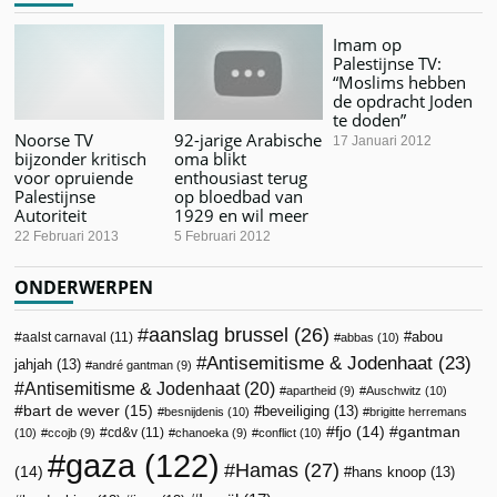
Imam op
Palestijnse TV:
“Moslims hebben
de opdracht Joden
te doden”
Noorse TV
92-jarige Arabische
17 Januari 2012
bijzonder kritisch
oma blikt
voor opruiende
enthousiast terug
Palestijnse
op bloedbad van
Autoriteit
1929 en wil meer
22 Februari 2013
5 Februari 2012
ONDERWERPEN
aanslag brussel
(26)
abou
aalst carnaval
(11)
abbas
(10)
Antisemitisme & Jodenhaat
(23)
jahjah
(13)
andré gantman
(9)
Antisemitisme & Jodenhaat
(20)
apartheid
(9)
Auschwitz
(10)
bart de wever
(15)
beveiliging
(13)
besnijdenis
(10)
brigitte herremans
fjo
(14)
gantman
cd&v
(11)
(10)
ccojb
(9)
chanoeka
(9)
conflict
(10)
gaza
(122)
Hamas
(27)
(14)
hans knoop
(13)