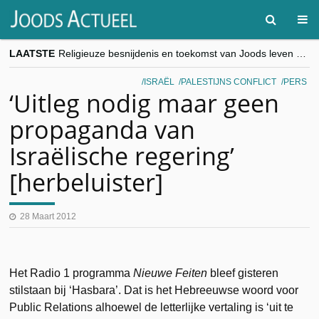
LAATSTE
Religieuze besnijdenis en toekomst van Joods leven centraal tijdens conferentie in Brussel
“Besnijdenisdebat toont hoe moeilijk seculiere Westen minderheden begrijpt”, Jinnih Beels (Vooruit)
CITYTRIP | ROEMENIË – Boekarest: de verrassing van Oost-Europa
ISRAËL
PALESTIJNS CONFLICT
PERS
“Vandaag zit elke Jood in België op de beklaagdenbank”
‘Uitleg nodig maar geen
goKosher lanceert nieuwe website en samenwerking met Mishpacha voor kosher travel en simchas wereldwijd
propaganda van
Israëlische regering’
[herbeluister]
28 Maart 2012
Het Radio 1 programma
Nieuwe Feiten
bleef gisteren
stilstaan bij ‘Hasbara’. Dat is het Hebreeuwse woord voor
Public Relations alhoewel de letterlijke vertaling is ‘uit te