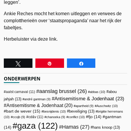
leggen’.
Ankie Reches mocht het komen uitleggen en verwees de
complottherieën over ‘staatspropaganda’ naar het rijk der
fabeltjes.
Herbeluister via deze link.
Tweet
Pin
Share
ONDERWERPEN
aanslag brussel
(26)
abou
aalst carnaval
(11)
abbas
(10)
Antisemitisme & Jodenhaat
(23)
jahjah
(13)
andré gantman
(9)
Antisemitisme & Jodenhaat
(20)
apartheid
(9)
Auschwitz
(10)
bart de wever
(15)
beveiliging
(13)
besnijdenis
(10)
brigitte herremans
fjo
(14)
gantman
cd&v
(11)
(10)
ccojb
(9)
chanoeka
(9)
conflict
(10)
gaza
(122)
Hamas
(27)
(14)
hans knoop
(13)