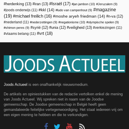
Israël
(17)
herdenking
(13)
iran
(13)
jan jambon
(10)
Jeruzalem
(9)
magazine
kkl
(14)
joods onderwijs
(11)
ludo van campenhout
(9)
(19)
michael freilich
(16)
moshe aryeh friedman
(14)
n-va
(12)
nederland
(11)
nederzettingen
(9)
negationisme
(10)
olympische spelen
(9)
veiligheid
(13)
syrië
(12)
unia
(12)
verkiezingen
(11)
shimon peres
(9)
vrt
(18)
vlaams belang
(11)
Joods Actueel
is een onafhankelijk nieuwsmedium.
De artikels en opiniestukken van de redactie vertolken enkel de mening
van Joods Actueel. Wij spreken niet in naam van de Joodse
gemeenschap. De Joodse gemeenschap in België heeft geen
gemandateerde feitelijke vertegenwoordiging. Het staat iedereen vrij om
een eigen mening te hebben en die te verkondigen.