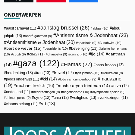
ONDERWERPEN
aanslag brussel
(26)
abou
aalst carnaval
(11)
abbas
(10)
Antisemitisme & Jodenhaat
(23)
jahjah
(13)
andré gantman
(9)
Antisemitisme & Jodenhaat
(20)
apartheid
(9)
Auschwitz
(10)
bart de wever
(15)
beveiliging
(13)
besnijdenis
(10)
brigitte herremans
fjo
(14)
gantman
cd&v
(11)
(10)
ccojb
(9)
chanoeka
(9)
conflict
(10)
gaza
(122)
Hamas
(27)
(14)
hans knoop
(13)
Israël
(17)
herdenking
(13)
iran
(13)
jan jambon
(10)
Jeruzalem
(9)
magazine
kkl
(14)
joods onderwijs
(11)
ludo van campenhout
(9)
(19)
michael freilich
(16)
moshe aryeh friedman
(14)
n-va
(12)
nederland
(11)
nederzettingen
(9)
negationisme
(10)
olympische spelen
(9)
veiligheid
(13)
syrië
(12)
unia
(12)
verkiezingen
(11)
shimon peres
(9)
vrt
(18)
vlaams belang
(11)