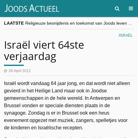
LAATSTE
Religieuze besnijdenis en toekomst van Joods leven centraal tijdens conferentie in Brussel
“Besnijdenisdebat toont hoe moeilijk seculiere Westen minderheden begrijpt”, Jinnih Beels (Vooruit)
CITYTRIP | ROEMENIË – Boekarest: de verrassing van Oost-Europa
ISRAËL
“Vandaag zit elke Jood in België op de beklaagdenbank”
Israël viert 64ste
goKosher lanceert nieuwe website en samenwerking met Mishpacha voor kosher travel en simchas wereldwijd
verjaardag
26 April 2012
Israël wordt vandaag 64 jaar jong, en dat wordt niet alleen
gevierd in het Heilige Land maar ook in Joodse
gemeenschappen in de hele wereld. In Antwerpen en
Brussel vonden er speciale diensten plaats in de
synagoge. Zondag is er in Brussel ook een heus
evenement opgezet met muziek, zangers, spelletjes voor
de kinderen en Israëlische recepten.